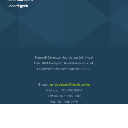
Labor/Egyéb
Nemzeti Élelmiszerlánc-biztonsági Hivatal
Cím: 1024 Budapest, Keleti Károly utca. 24.
Levelezési cím: 1525 Budapest. Pf. 30.
E-mail:
ugyfelszolgalat@nebih.gov.hu
Zöld szám: 06-80/263-244
Telefon: 06-1/ 336-9000
Fax: 06-1/336-9479