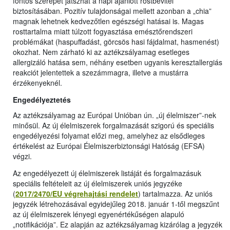
fontos szerepet játszhat a napi ajánlott rostbevitel
biztosításában. Pozitív tulajdonságai mellett azonban a „chia”
magnak lehetnek kedvezőtlen egészségi hatásai is. Magas
rosttartalma miatt túlzott fogyasztása emésztőrendszeri
problémákat (haspuffadást, görcsös hasi fájdalmat, hasmenést)
okozhat. Nem zárható ki az aztékzsályamag esetleges
allergizáló hatása sem, néhány esetben ugyanis keresztallergiás
reakciót jelentettek a szezámmagra, illetve a mustárra
érzékenyeknél.
Engedélyeztetés
Az aztékzsályamag az Európai Unióban ún. „új élelmiszer”-nek
minősül. Az új élelmiszerek forgalmazását szigorú és speciális
engedélyezési folyamat előzi meg, amelyhez az elsődleges
értékelést az Európai Élelmiszerbiztonsági Hatóság (EFSA)
végzi.
Az engedélyezett új élelmiszerek listáját és forgalmazásuk
speciális feltételeit az új élelmiszerek uniós jegyzéke
(
2017/2470/EU végrehajtási rendelet
) tartalmazza. Az uniós
jegyzék létrehozásával egyidejűleg 2018. január 1-től megszűnt
az új élelmiszerek lényegi egyenértékűségen alapuló
„notifikációja”. Ez alapján az aztékzsályamag kizárólag a jegyzék