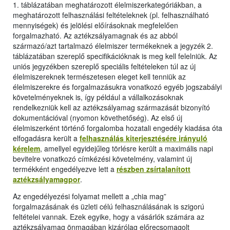
1. táblázatában meghatározott élelmiszerkategóriákban, a
meghatározott felhasználási feltételeknek (pl. felhasználható
mennyiségek) és jelölési előírásoknak megfelelően
forgalmazható. Az aztékzsályamagnak és az abból
származó/azt tartalmazó élelmiszer termékeknek a jegyzék 2.
táblázatában szereplő specifikációknak is meg kell felelniük. Az
uniós jegyzékben szereplő speciális feltételeken túl az új
élelmiszereknek természetesen eleget kell tenniük az
élelmiszerekre és forgalmazásukra vonatkozó egyéb jogszabályi
követelményeknek is, így például a vállalkozásoknak
rendelkezniük kell az aztékzsályamag származását bizonyító
dokumentációval (nyomon követhetőség). Az első új
élelmiszerként történő forgalomba hozatali engedély kiadása óta
elfogadásra került a
felhasználás kiterjesztésére irányuló
kérelem
, amellyel egyidejűleg törlésre került a maximális napi
bevitelre vonatkozó címkézési követelmény, valamint új
termékként engedélyezve lett a
részben zsírtalanított
aztékzsályamagpor
.
Az engedélyezési folyamat mellett a „chia mag”
forgalmazásának és üzleti célú felhasználásának is szigorú
feltételei vannak. Ezek egyike, hogy a vásárlók számára az
aztékzsályamag önmagában kizárólag előrecsomagolt