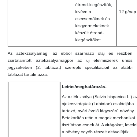
étrend-kiegészítők,
kivéve a
12 g/nap
csecsemőknek és
kisgyermekeknek
készült étrend-
kiegészítőket
Az aztékzsályamag, az ebből származó olaj és részben
zsírtalanított aztékzsályamagpor az új élelmiszerek uniós
jegyzékében (2. táblázat) szereplő specifikációit az alábbi
táblázat tartalmazza:
Leírás/meghatározás:
Az azték zsálya (Salvia hispanica L.) a
ajakosvirágúak (Labiatae) családjába
tartozó, nyári évelő lágyszárú növény.
Betakarítás után a magok mechanikai
tisztításon esnek át. A virágokat, levele
a növény egyéb részeit eltávolítják.