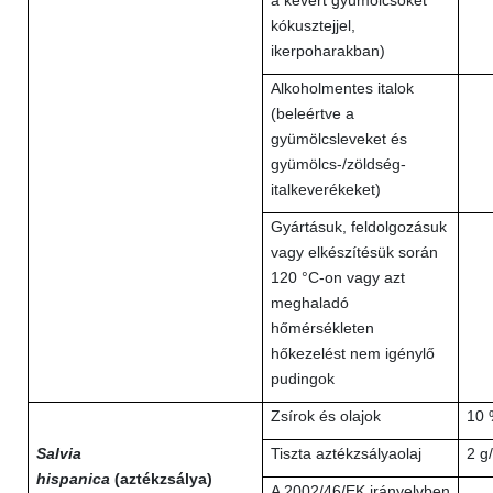
a kevert gyümölcsöket
kókusztejjel,
ikerpoharakban)
Alkoholmentes italok
(beleértve a
gyümölcsleveket és
gyümölcs-/zöldség-
italkeverékeket)
Gyártásuk, feldolgozásuk
vagy elkészítésük során
120 °C-on vagy azt
meghaladó
hőmérsékleten
hőkezelést nem igénylő
pudingok
Zsírok és olajok
10 
Salvia
Tiszta aztékzsályaolaj
2 g
hispanica
(aztékzsálya)
A 2002/46/EK irányelvben