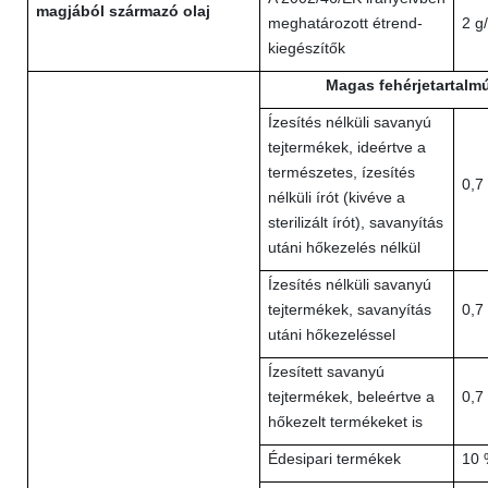
magjából származó olaj
meghatározott étrend-
2 g
kiegészítők
Magas fehérjetartalm
Ízesítés nélküli savanyú
tejtermékek, ideértve a
természetes, ízesítés
0,7
nélküli írót (kivéve a
sterilizált írót), savanyítás
utáni hőkezelés nélkül
Ízesítés nélküli savanyú
tejtermékek, savanyítás
0,7
utáni hőkezeléssel
Ízesített savanyú
tejtermékek, beleértve a
0,7
hőkezelt termékeket is
Édesipari termékek
10 