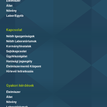
Élelmiszer
Állat
Növény
Labor/Egyéb
Kapcsolat
Nébih Igazgatóságok
Nébih Laboratóriumok
Kormányhivatalok
Sajtókapcsolat
Ügyfélszolgálat
Hatósági jogsegély
Élelmiszermentő Központ
Hírlevél feliratkozás
Gyakori kérdések
Élelmiszer
Állat
Növény
Laboratóriumok