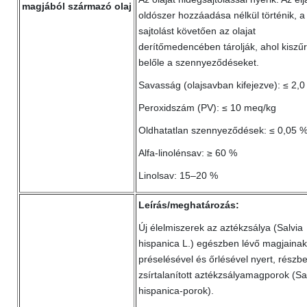
magjából származó olaj
oldószer hozzáadása nélkül történik, a
sajtolást követően az olajat
derítőmedencében tárolják, ahol kiszűr
belőle a szennyeződéseket.
Savasság (olajsavban kifejezve): ≤ 2,
Peroxidszám (PV): ≤ 10 meq/kg
Oldhatatlan szennyeződések: ≤ 0,05 
Alfa-linolénsav: ≥ 60 %
Linolsav: 15–20 %
Leírás/meghatározás:
Új élelmiszerek az aztékzsálya (Salvia
hispanica L.) egészben lévő magjainak
préselésével és őrlésével nyert, részb
zsírtalanított aztékzsályamagporok (Sa
hispanica-porok).