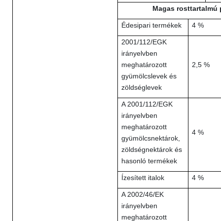
Magas rosttartalmú 
Édesipari termékek
4 %
2001/112/EGK
irányelvben
meghatározott
2,5 %
gyümölcslevek és
zöldséglevek
A 2001/112/EGK
irányelvben
meghatározott
4 %
gyümölcsnektárok,
zöldségnektárok és
hasonló termékek
Ízesített italok
4 %
A 2002/46/EK
irányelvben
meghatározott