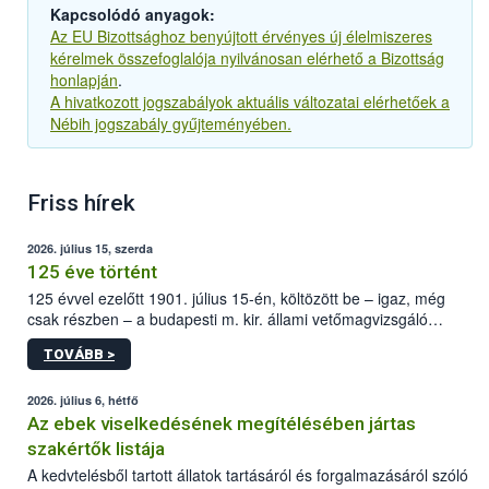
Kapcsolódó anyagok:
Az EU Bizottsághoz benyújtott érvényes új élelmiszeres
kérelmek összefoglalója nyilvánosan elérhető a Bizottság
honlapján
.
A hivatkozott jogszabályok aktuális változatai elérhetőek a
Nébih jogszabály gyűjteményében.
Friss hírek
2026. július 15, szerda
125 éve történt
125 évvel ezelőtt 1901. július 15-én, költözött be – igaz, még
csak részben – a budapesti m. kir. állami vetőmagvizsgáló
állomás a Kis Rókus utca 15. szám alatti, Czigler Győző által
TOVÁBB >
tervezett új épületébe.
2026. július 6, hétfő
Az ebek viselkedésének megítélésében jártas
szakértők listája
A kedvtelésből tartott állatok tartásáról és forgalmazásáról szóló