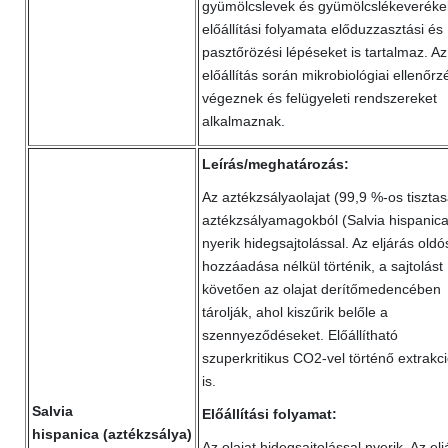
gyümölcslevek és gyümölcslékeveréke
előállítási folyamata előduzzasztási és
pasztőrözési lépéseket is tartalmaz. Az
előállítás során mikrobiológiai ellenőr
végeznek és felügyeleti rendszereket
alkalmaznak.
Leírás/meghatározás:
Az aztékzsályaolajat (99,9 %-os tiszta
aztékzsályamagokból (Salvia hispanica
nyerik hidegsajtolással. Az eljárás oldó
hozzáadása nélkül történik, a sajtolást
követően az olajat derítőmedencében
tárolják, ahol kiszűrik belőle a
szennyeződéseket. Előállítható
szuperkritikus CO2-vel történő extrakci
is.
Salvia
Előállítási folyamat:
hispanica (aztékzsálya)
Az olajat hidegsajtolással nyerik. Az elj