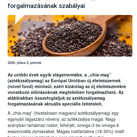
forgalmazásának szabályai
2020. július 3, péntek
Az utóbbi évek egyik slágerterméke, a „chia mag”
(aztékzsályamag) az Európai Unióban új élelmiszernek
(novel food) minősül, ezért kizárólag az új élelmiszerekre
vonatkozó előírásoknak megfelelően forgalmazható. Az
alábbiakban összefoglaljuk az aztékzsályamag
forgalmazásának aktuális speciális feltételeit.
A „chia mag” (hivatalosan magyarul aztékzsályamag) egy
egynyári lágyszárú növény, az aztékzsálya magja. Nagy
arányban tartalmaz rostot, fehérjét, omega-3 és omega-6
esszenciális zsírsavakat. Magas rosttartalma (18-30%) miatt