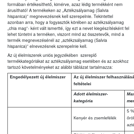
formában értékesíthető, kimérve, azaz lédig termékként nem
árusítható! A termékeken az „Aztékzsályamag (Salvia
hispanica)” megnevezésnek kell szerepelnie. Tekintettel
azonban arra, hogy a fogyasztók körében az aztékzsályamag
„chia mag”- ként vált ismertté, így ezt a nevet kiegészítésként fel
lehet tüntetni a terméken, viszont mind az összetevők, mind a
termék megnevezésénél az „aztékzsályamag (Salvia
hispanica)” elnevezésnek szerepelnie kell.
Az új élelmiszerek uniós jegyzékében szereplő
termékkategóriákat az aztékzsályamag esetében és az azokhoz
tartozó követelményeket az alábbi táblázat tartalmazza:
Engedélyezett új élelmiszer
Az új élelmiszer felhasználás
feltételei
Adott élelmiszer-
Max
kategória
me
5 %
Kenyér és zsemlefélék
őröl
azt