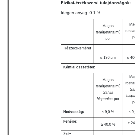
Fizikai-érzékszervi tulajdonságok:
Idegen anyag: 0.1 %
Ma
Magas
rostta
fehérjetartalmú
p
por
Részecskeméret
≤ 130 μm
≤ 40
Kémiai összetétel:
Ma
Magas
rostta
fehérjetartalmú
Sal
Salvia
hispa
hispanica
-por
p
Nedvesség:
≤ 9,0 %
≤ 9
Fehérje:
≥ 24
≥ 40,0 %
Zsír: