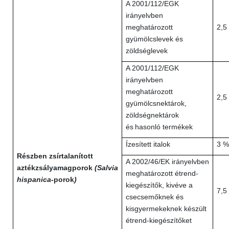
A 2001/112/EGK
irányelvben
meghatározott
2,5
gyümölcslevek és
zöldséglevek
A 2001/112/EGK
irányelvben
meghatározott
2,5
gyümölcsnektárok,
zöldségnektárok
és
hasonló termékek
Ízesített italok
3 %
Részben zsírtalanított
A 2002/46/EK irányelvben
aztékzsályamagporok
(Salvia
meghatározott étrend-
hispanica-
porok
)
kiegészítők, kivéve a
7,5
csecsemőknek és
kisgyermekeknek készült
étrend-kiegészítőket