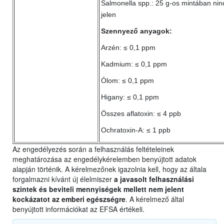
Salmonella spp.: 25 g-os mintában nin
jelen
Szennyező anyagok:
Arzén: ≤ 0,1 ppm
Kadmium: ≤ 0,1 ppm
Ólom: ≤ 0,1 ppm
Higany: ≤ 0,1 ppm
Összes aflatoxin: ≤ 4 ppb
Ochratoxin-A: ≤ 1 ppb
Az engedélyezés során a felhasználás feltételeinek
meghatározása az engedélykérelemben benyújtott adatok
alapján történik. A kérelmezőnek igazolnia kell, hogy az általa
forgalmazni kívánt új élelmiszer
a javasolt felhasználási
szintek és beviteli mennyiségek mellett nem jelent
kockázatot az emberi egészségre
. A kérelmező által
benyújtott információkat az EFSA értékeli.