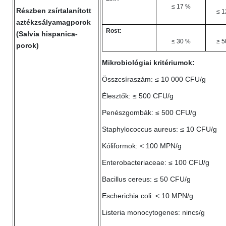
≤ 17 %
Részben zsírtalanított
≤ 1
aztékzsályamagporok
Rost:
(Salvia hispanica-
≤ 30 %
≥ 5
porok)
Mikrobiológiai kritériumok:
Összcsíraszám: ≤ 10 000 CFU/g
Élesztők: ≤ 500 CFU/g
Penészgombák: ≤ 500 CFU/g
Staphylococcus aureus: ≤ 10 CFU/g
Kóliformok: < 100 MPN/g
Enterobacteriaceae: ≤ 100 CFU/g
Bacillus cereus: ≤ 50 CFU/g
Escherichia coli: < 10 MPN/g
Listeria monocytogenes: nincs/g