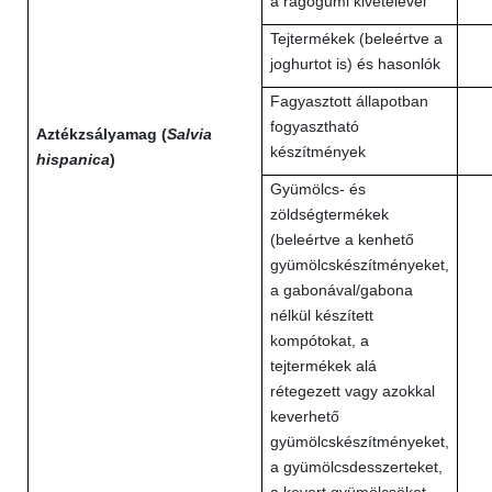
a rágógumi kivételével
Tejtermékek (beleértve a
joghurtot is) és hasonlók
Fagyasztott állapotban
fogyasztható
Aztékzsályamag (
Salvia
készítmények
hispanica
)
Gyümölcs- és
zöldségtermékek
(beleértve a kenhető
gyümölcskészítményeket,
a gabonával/gabona
nélkül készített
kompótokat, a
tejtermékek alá
rétegezett vagy azokkal
keverhető
gyümölcskészítményeket,
a gyümölcsdesszerteket,