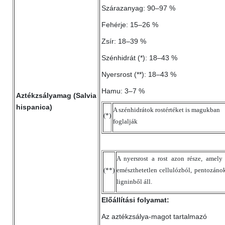
Szárazanyag: 90–97 %
Fehérje: 15–26 %
Zsír: 18–39 %
Szénhidrát (*): 18–43 %
Nyersrost (**): 18–43 %
Hamu: 3–7 %
Aztékzsályamag (Salvia
hispanica)
A szénhidrátok rostértéket is magukban
(*)
foglalják
A nyersrost a rost azon része, amely
(**)
emészthetetlen cellulózból, pentozáno
ligninből áll.
Előállítási folyamat:
Az aztékzsálya-magot tartalmazó