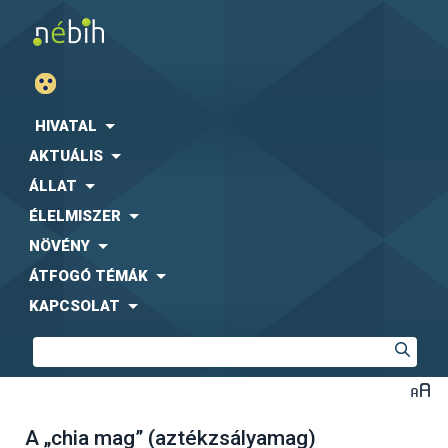
HIVATAL
AKTUÁLIS
ÁLLAT
ÉLELMISZER
NÖVÉNY
ÁTFOGÓ TÉMÁK
KAPCSOLAT
A „chia mag” (aztékzsályamag)