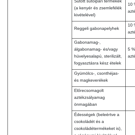
Sütött sütőipari termékek
10 
(a kenyér és zsemlefélék
azt
kivételével)
10 
Reggeli gabonapelyhek
azt
Gabonamag-,
álgabonamag- és/vagy
5 %
hüvelyesalapú, sterilizált,
azt
fogyasztásra kész ételek
Gyümölcs-, csonthéjas-
és magkeverékek
Előrecsomagolt
aztékzsályamag
önmagában
Édességek (beleértve a
csokoládét és a
csokoládétermékeket is),