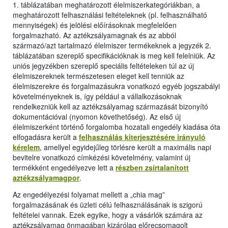
1. táblázatában meghatározott élelmiszerkategóriákban, a
meghatározott felhasználási feltételeknek (pl. felhasználható
mennyiségek) és jelölési előírásoknak megfelelően
forgalmazható. Az aztékzsályamagnak és az abból
származó/azt tartalmazó élelmiszer termékeknek a jegyzék 2.
táblázatában szereplő specifikációknak is meg kell felelniük. Az
uniós jegyzékben szereplő speciális feltételeken túl az új
élelmiszereknek természetesen eleget kell tenniük az
élelmiszerekre és forgalmazásukra vonatkozó egyéb jogszabályi
követelményeknek is, így például a vállalkozásoknak
rendelkezniük kell az aztékzsályamag származását bizonyító
dokumentációval (nyomon követhetőség). Az első új
élelmiszerként történő forgalomba hozatali engedély kiadása óta
elfogadásra került a
felhasználás kiterjesztésére irányuló
kérelem
, amellyel egyidejűleg törlésre került a maximális napi
bevitelre vonatkozó címkézési követelmény, valamint új
termékként engedélyezve lett a
részben zsírtalanított
aztékzsályamagpor
.
Az engedélyezési folyamat mellett a „chia mag”
forgalmazásának és üzleti célú felhasználásának is szigorú
feltételei vannak. Ezek egyike, hogy a vásárlók számára az
aztékzsályamag önmagában kizárólag előrecsomagolt