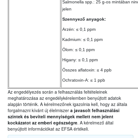
Salmonella spp.: 25 g-os mintában nin
jelen
Szennyező anyagok:
Arzén: ≤ 0,1 ppm
Kadmium: ≤ 0,1 ppm
Ólom: ≤ 0,1 ppm
Higany: ≤ 0,1 ppm
Összes aflatoxin: ≤ 4 ppb
Ochratoxin-A: ≤ 1 ppb
Az engedélyezés során a felhasználás feltételeinek
meghatározása az engedélykérelemben benyújtott adatok
alapján történik. A kérelmezőnek igazolnia kell, hogy az általa
forgalmazni kívánt új élelmiszer
a javasolt felhasználási
szintek és beviteli mennyiségek mellett nem jelent
kockázatot az emberi egészségre
. A kérelmező által
benyújtott információkat az EFSA értékeli.