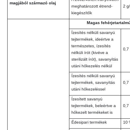
magjából származó olaj
meghatározott étrend-
2 g
kiegészítők
Magas fehérjetartalm
Ízesítés nélküli savanyú
tejtermékek, ideértve a
természetes, ízesítés
0,7
nélküli írót (kivéve a
sterilizált írót), savanyítás
utáni hőkezelés nélkül
Ízesítés nélküli savanyú
tejtermékek, savanyítás
0,7
utáni hőkezeléssel
Ízesített savanyú
tejtermékek, beleértve a
0,7
hőkezelt termékeket is
Édesipari termékek
10 