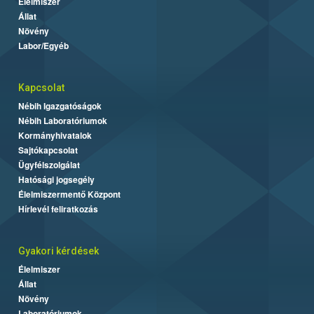
Élelmiszer
Állat
Növény
Labor/Egyéb
Kapcsolat
Nébih Igazgatóságok
Nébih Laboratóriumok
Kormányhivatalok
Sajtókapcsolat
Ügyfélszolgálat
Hatósági jogsegély
Élelmiszermentő Központ
Hírlevél feliratkozás
Gyakori kérdések
Élelmiszer
Állat
Növény
Laboratóriumok