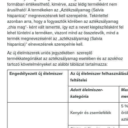
formában értékesíthető, kimérve, azaz lédig termékként nem
árusítható! A termékeken az „Aztékzsályamag (Salvia
hispanica)” megnevezésnek kell szerepelnie. Tekintettel
azonban arra, hogy a fogyasztók körében az aztékzsályamag
„chia mag”- ként vált ismertté, így ezt a nevet kiegészítésként fel
lehet tüntetni a terméken, viszont mind az összetevők, mind a
termék megnevezésénél az „aztékzsályamag (Salvia
hispanica)” elnevezésnek szerepelnie kell.
Az új élelmiszerek uniós jegyzékében szereplő
termékkategóriákat az aztékzsályamag esetében és az azokhoz
tartozó követelményeket az alábbi táblázat tartalmazza:
Engedélyezett új élelmiszer
Az új élelmiszer felhasználás
feltételei
Adott élelmiszer-
Max
kategória
me
5 %
Kenyér és zsemlefélék
őröl
azt