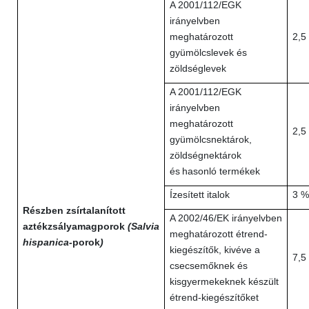
A 2001/112/EGK
irányelvben
meghatározott
2,5
gyümölcslevek és
zöldséglevek
A 2001/112/EGK
irányelvben
meghatározott
2,5
gyümölcsnektárok,
zöldségnektárok
és
hasonló termékek
Ízesített italok
3 %
Részben zsírtalanított
A 2002/46/EK irányelvben
aztékzsályamagporok
(Salvia
meghatározott étrend-
hispanica-
porok
)
kiegészítők, kivéve a
7,5
csecsemőknek és
kisgyermekeknek készült
étrend-kiegészítőket