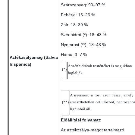
Szárazanyag: 90–97 %
Fehérje: 15–26 %
Zsír: 18–39 %
Szénhidrát (*): 18–43 %
Nyersrost (**): 18–43 %
Hamu: 3–7 %
Aztékzsályamag (Salvia
hispanica)
A szénhidrátok rostértéket is magukban
(*)
foglalják
A nyersrost a rost azon része, amely
(**)
emészthetetlen cellulózból, pentozáno
ligninből áll.
Előállítási folyamat:
Az aztékzsálya-magot tartalmazó