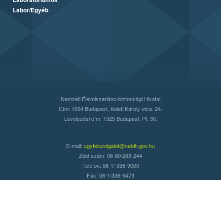
Labor/Egyéb
Nemzeti Élelmiszerlánc-biztonsági Hivatal
Cím: 1024 Budapest, Keleti Károly utca. 24.
Levelezési cím: 1525 Budapest. Pf. 30.
E-mail:
ugyfelszolgalat@nebih.gov.hu
Zöld szám: 06-80/263-244
Telefon: 06-1/ 336-9000
Fax: 06-1/336-9479