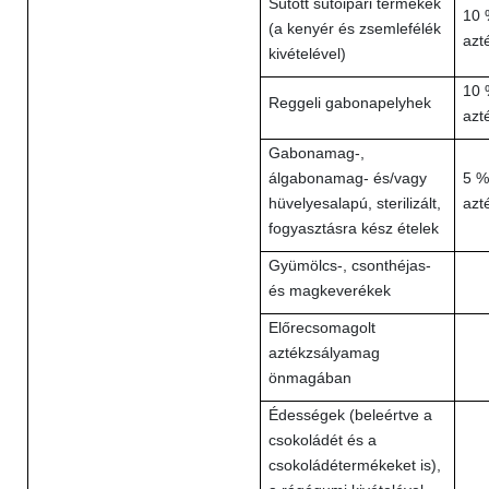
Sütött sütőipari termékek
10 
(a kenyér és zsemlefélék
azt
kivételével)
10 
Reggeli gabonapelyhek
azt
Gabonamag-,
álgabonamag- és/vagy
5 %
hüvelyesalapú, sterilizált,
azt
fogyasztásra kész ételek
Gyümölcs-, csonthéjas-
és magkeverékek
Előrecsomagolt
aztékzsályamag
önmagában
Édességek (beleértve a
csokoládét és a
csokoládétermékeket is),