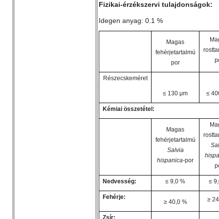
Fizikai-érzékszervi tulajdonságok:
Idegen anyag: 0.1 %
Ma
Magas
rostta
fehérjetartalmú
p
por
Részecskeméret
≤ 130 μm
≤ 40
Kémiai összetétel:
Ma
Magas
rostta
fehérjetartalmú
Sal
Salvia
hispa
hispanica
-por
p
Nedvesség:
≤ 9,0 %
≤ 9
Fehérje:
≥ 24
≥ 40,0 %
Zsír: