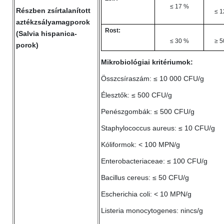
≤ 17 %
Részben zsírtalanított
≤ 1
aztékzsályamagporok
Rost:
(Salvia hispanica-
≤ 30 %
≥ 5
porok)
Mikrobiológiai kritériumok:
Összcsíraszám: ≤ 10 000 CFU/g
Élesztők: ≤ 500 CFU/g
Penészgombák: ≤ 500 CFU/g
Staphylococcus aureus: ≤ 10 CFU/g
Kóliformok: < 100 MPN/g
Enterobacteriaceae: ≤ 100 CFU/g
Bacillus cereus: ≤ 50 CFU/g
Escherichia coli: < 10 MPN/g
Listeria monocytogenes: nincs/g