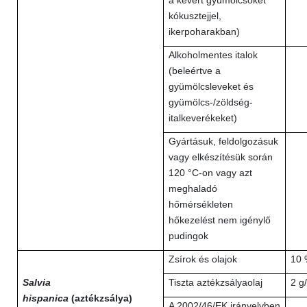
a kevert gyümölcsöket
kókusztejjel,
ikerpoharakban)
Alkoholmentes italok
(beleértve a
gyümölcsleveket és
gyümölcs-/zöldség-
italkeverékeket)
Gyártásuk, feldolgozásuk
vagy elkészítésük során
120 °C-on vagy azt
meghaladó
hőmérsékleten
hőkezelést nem igénylő
pudingok
Zsírok és olajok
10 
Salvia
Tiszta aztékzsályaolaj
2 g
hispanica
(aztékzsálya)
A 2002/46/EK irányelvben