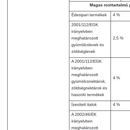
Magas rosttartalmú 
Édesipari termékek
4 %
2001/112/EGK
irányelvben
meghatározott
2,5 %
gyümölcslevek és
zöldséglevek
A 2001/112/EGK
irányelvben
meghatározott
4 %
gyümölcsnektárok,
zöldségnektárok és
hasonló termékek
Ízesített italok
4 %
A 2002/46/EK
irányelvben
meghatározott