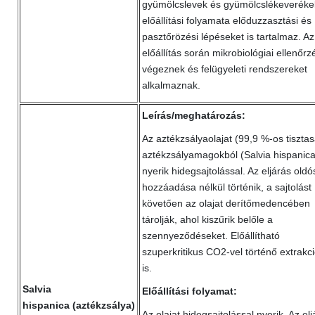
gyümölcslevek és gyümölcslékeveréke
előállítási folyamata előduzzasztási és
pasztőrözési lépéseket is tartalmaz. Az
előállítás során mikrobiológiai ellenőr
végeznek és felügyeleti rendszereket
alkalmaznak.
Leírás/meghatározás:
Az aztékzsályaolajat (99,9 %-os tiszta
aztékzsályamagokból (Salvia hispanica
nyerik hidegsajtolással. Az eljárás oldó
hozzáadása nélkül történik, a sajtolást
követően az olajat derítőmedencében
tárolják, ahol kiszűrik belőle a
szennyeződéseket. Előállítható
szuperkritikus CO2-vel történő extrakci
is.
Salvia
Előállítási folyamat:
hispanica (aztékzsálya)
Az olajat hidegsajtolással nyerik. Az elj