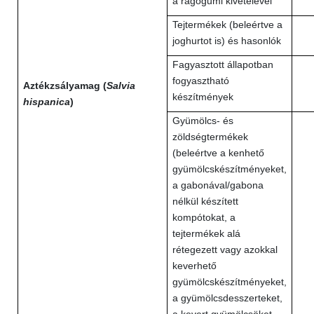
a rágógumi kivételével
Tejtermékek (beleértve a
joghurtot is) és hasonlók
Fagyasztott állapotban
fogyasztható
Aztékzsályamag (
Salvia
készítmények
hispanica
)
Gyümölcs- és
zöldségtermékek
(beleértve a kenhető
gyümölcskészítményeket,
a gabonával/gabona
nélkül készített
kompótokat, a
tejtermékek alá
rétegezett vagy azokkal
keverhető
gyümölcskészítményeket,
a gyümölcsdesszerteket,