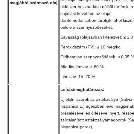
magjából származó olaj
oldószer hozzáadása nélkül történik, a
sajtolást követően az olajat
derítőmedencében tárolják, ahol kiszűr
belőle a szennyeződéseket.
Savasság (olajsavban kifejezve): ≤ 2,
Peroxidszám (PV): ≤ 10 meq/kg
Oldhatatlan szennyeződések: ≤ 0,05 
Alfa-linolénsav: ≥ 60 %
Linolsav: 15–20 %
Leírás/meghatározás:
Új élelmiszerek az aztékzsálya (Salvia
hispanica L.) egészben lévő magjainak
préselésével és őrlésével nyert, részb
zsírtalanított aztékzsályamagporok (Sa
hispanica-porok).