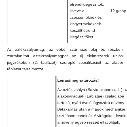
étrend-kiegészítők,
kivéve a
12 g/nap
csecsemőknek és
kisgyermekeknek
készült étrend-
kiegészítőket
Az aztékzsályamag, az ebből származó olaj és részben
zsírtalanított aztékzsályamagpor az új élelmiszerek uniós
jegyzékében (2. táblázat) szereplő specifikációit az alábbi
táblázat tartalmazza:
Leírás/meghatározás:
Az azték zsálya (Salvia hispanica L.) a
ajakosvirágúak (Labiatae) családjába
tartozó, nyári évelő lágyszárú növény.
Betakarítás után a magok mechanikai
tisztításon esnek át. A virágokat, levele
a növény egyéb részeit eltávolítják.