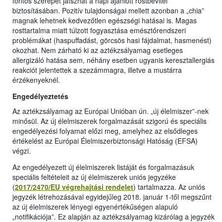
fontos szerepet játszhat a napi ajánlott rostbevitel
biztosításában. Pozitív tulajdonságai mellett azonban a „chia”
magnak lehetnek kedvezőtlen egészségi hatásai is. Magas
rosttartalma miatt túlzott fogyasztása emésztőrendszeri
problémákat (haspuffadást, görcsös hasi fájdalmat, hasmenést)
okozhat. Nem zárható ki az aztékzsályamag esetleges
allergizáló hatása sem, néhány esetben ugyanis keresztallergiás
reakciót jelentettek a szezámmagra, illetve a mustárra
érzékenyeknél.
Engedélyeztetés
Az aztékzsályamag az Európai Unióban ún. „új élelmiszer”-nek
minősül. Az új élelmiszerek forgalmazását szigorú és speciális
engedélyezési folyamat előzi meg, amelyhez az elsődleges
értékelést az Európai Élelmiszerbiztonsági Hatóság (EFSA)
végzi.
Az engedélyezett új élelmiszerek listáját és forgalmazásuk
speciális feltételeit az új élelmiszerek uniós jegyzéke
(
2017/2470/EU végrehajtási rendelet
) tartalmazza. Az uniós
jegyzék létrehozásával egyidejűleg 2018. január 1-től megszűnt
az új élelmiszerek lényegi egyenértékűségen alapuló
„notifikációja”. Ez alapján az aztékzsályamag kizárólag a jegyzék