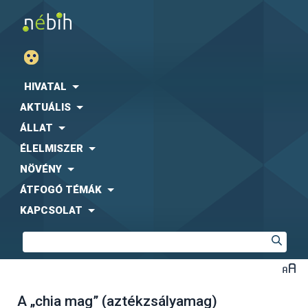
HIVATAL
AKTUÁLIS
ÁLLAT
ÉLELMISZER
NÖVÉNY
ÁTFOGÓ TÉMÁK
KAPCSOLAT
A „chia mag” (aztékzsályamag)