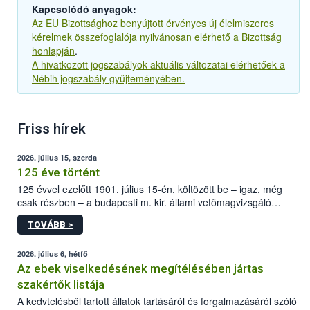
Kapcsolódó anyagok:
Az EU Bizottsághoz benyújtott érvényes új élelmiszeres
kérelmek összefoglalója nyilvánosan elérhető a Bizottság
honlapján
.
A hivatkozott jogszabályok aktuális változatai elérhetőek a
Nébih jogszabály gyűjteményében.
Friss hírek
2026. július 15, szerda
125 éve történt
125 évvel ezelőtt 1901. július 15-én, költözött be – igaz, még
csak részben – a budapesti m. kir. állami vetőmagvizsgáló
állomás a Kis Rókus utca 15. szám alatti, Czigler Győző által
TOVÁBB >
tervezett új épületébe.
2026. július 6, hétfő
Az ebek viselkedésének megítélésében jártas
szakértők listája
A kedvtelésből tartott állatok tartásáról és forgalmazásáról szóló