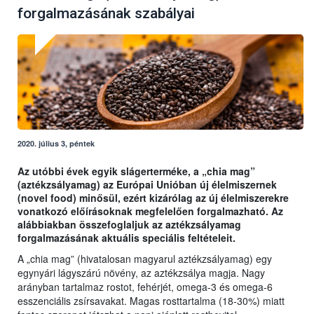
forgalmazásának szabályai
2020. július 3, péntek
Az utóbbi évek egyik slágerterméke, a „chia mag”
(aztékzsályamag) az Európai Unióban új élelmiszernek
(novel food) minősül, ezért kizárólag az új élelmiszerekre
vonatkozó előírásoknak megfelelően forgalmazható. Az
alábbiakban összefoglaljuk az aztékzsályamag
forgalmazásának aktuális speciális feltételeit.
A „chia mag” (hivatalosan magyarul aztékzsályamag) egy
egynyári lágyszárú növény, az aztékzsálya magja. Nagy
arányban tartalmaz rostot, fehérjét, omega-3 és omega-6
esszenciális zsírsavakat. Magas rosttartalma (18-30%) miatt