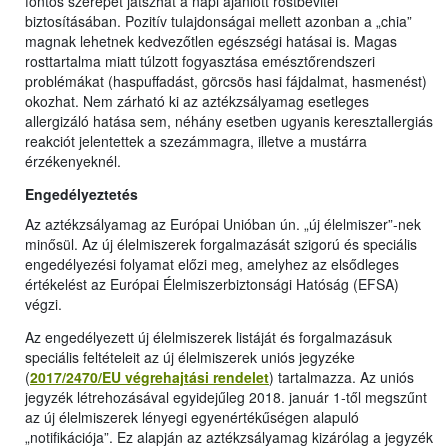
fontos szerepet játszhat a napi ajánlott rostbevitel
biztosításában. Pozitív tulajdonságai mellett azonban a „chia”
magnak lehetnek kedvezőtlen egészségi hatásai is. Magas
rosttartalma miatt túlzott fogyasztása emésztőrendszeri
problémákat (haspuffadást, görcsös hasi fájdalmat, hasmenést)
okozhat. Nem zárható ki az aztékzsályamag esetleges
allergizáló hatása sem, néhány esetben ugyanis keresztallergiás
reakciót jelentettek a szezámmagra, illetve a mustárra
érzékenyeknél.
Engedélyeztetés
Az aztékzsályamag az Európai Unióban ún. „új élelmiszer”-nek
minősül. Az új élelmiszerek forgalmazását szigorú és speciális
engedélyezési folyamat előzi meg, amelyhez az elsődleges
értékelést az Európai Élelmiszerbiztonsági Hatóság (EFSA)
végzi.
Az engedélyezett új élelmiszerek listáját és forgalmazásuk
speciális feltételeit az új élelmiszerek uniós jegyzéke
(
2017/2470/EU végrehajtási rendelet
) tartalmazza. Az uniós
jegyzék létrehozásával egyidejűleg 2018. január 1-től megszűnt
az új élelmiszerek lényegi egyenértékűségen alapuló
„notifikációja”. Ez alapján az aztékzsályamag kizárólag a jegyzék