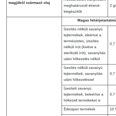
magjából származó olaj
meghatározott étrend-
2 g
kiegészítők
Magas fehérjetartalm
Ízesítés nélküli savanyú
tejtermékek, ideértve a
természetes, ízesítés
0,7
nélküli írót (kivéve a
sterilizált írót), savanyítás
utáni hőkezelés nélkül
Ízesítés nélküli savanyú
tejtermékek, savanyítás
0,7
utáni hőkezeléssel
Ízesített savanyú
tejtermékek, beleértve a
0,7
hőkezelt termékeket is
Édesipari termékek
10 