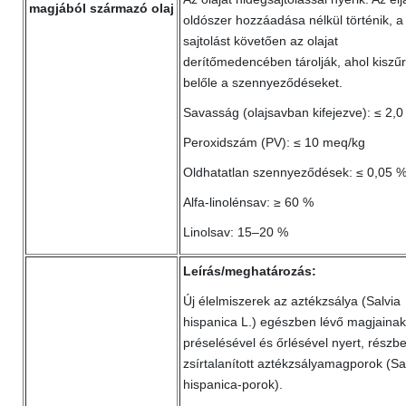
magjából származó olaj
oldószer hozzáadása nélkül történik, a
sajtolást követően az olajat
derítőmedencében tárolják, ahol kiszűr
belőle a szennyeződéseket.
Savasság (olajsavban kifejezve): ≤ 2,
Peroxidszám (PV): ≤ 10 meq/kg
Oldhatatlan szennyeződések: ≤ 0,05 
Alfa-linolénsav: ≥ 60 %
Linolsav: 15–20 %
Leírás/meghatározás:
Új élelmiszerek az aztékzsálya (Salvia
hispanica L.) egészben lévő magjainak
préselésével és őrlésével nyert, részb
zsírtalanított aztékzsályamagporok (Sa
hispanica-porok).