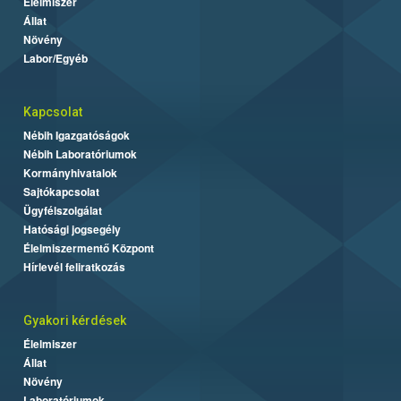
Élelmiszer
Állat
Növény
Labor/Egyéb
Kapcsolat
Nébih Igazgatóságok
Nébih Laboratóriumok
Kormányhivatalok
Sajtókapcsolat
Ügyfélszolgálat
Hatósági jogsegély
Élelmiszermentő Központ
Hírlevél feliratkozás
Gyakori kérdések
Élelmiszer
Állat
Növény
Laboratóriumok