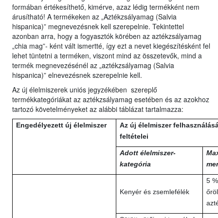
formában értékesíthető, kimérve, azaz lédig termékként nem
árusítható! A termékeken az „Aztékzsályamag (Salvia
hispanica)” megnevezésnek kell szerepelnie. Tekintettel
azonban arra, hogy a fogyasztók körében az aztékzsályamag
„chia mag”- ként vált ismertté, így ezt a nevet kiegészítésként fel
lehet tüntetni a terméken, viszont mind az összetevők, mind a
termék megnevezésénél az „aztékzsályamag (Salvia
hispanica)” elnevezésnek szerepelnie kell.
Az új élelmiszerek uniós jegyzékében szereplő
termékkategóriákat az aztékzsályamag esetében és az azokhoz
tartozó követelményeket az alábbi táblázat tartalmazza:
Engedélyezett új élelmiszer
Az új élelmiszer felhasználás
feltételei
Adott élelmiszer-
Max
kategória
me
5 %
Kenyér és zsemlefélék
őröl
azt