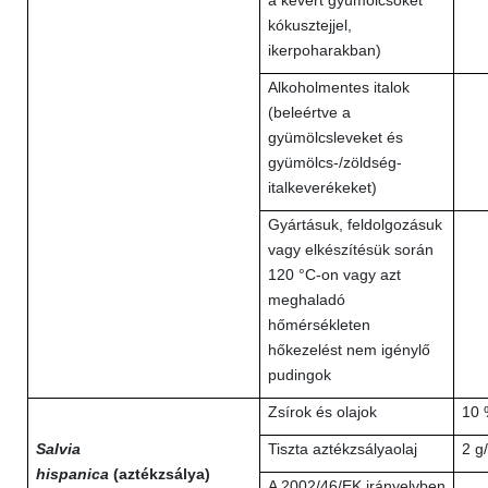
a kevert gyümölcsöket
kókusztejjel,
ikerpoharakban)
Alkoholmentes italok
(beleértve a
gyümölcsleveket és
gyümölcs-/zöldség-
italkeverékeket)
Gyártásuk, feldolgozásuk
vagy elkészítésük során
120 °C-on vagy azt
meghaladó
hőmérsékleten
hőkezelést nem igénylő
pudingok
Zsírok és olajok
10 
Salvia
Tiszta aztékzsályaolaj
2 g
hispanica
(aztékzsálya)
A 2002/46/EK irányelvben