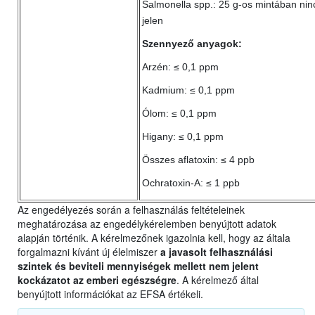
Salmonella spp.: 25 g-os mintában nin
jelen
Szennyező anyagok:
Arzén: ≤ 0,1 ppm
Kadmium: ≤ 0,1 ppm
Ólom: ≤ 0,1 ppm
Higany: ≤ 0,1 ppm
Összes aflatoxin: ≤ 4 ppb
Ochratoxin-A: ≤ 1 ppb
Az engedélyezés során a felhasználás feltételeinek
meghatározása az engedélykérelemben benyújtott adatok
alapján történik. A kérelmezőnek igazolnia kell, hogy az általa
forgalmazni kívánt új élelmiszer
a javasolt felhasználási
szintek és beviteli mennyiségek mellett nem jelent
kockázatot az emberi egészségre
. A kérelmező által
benyújtott információkat az EFSA értékeli.