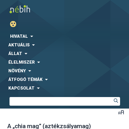
HIVATAL
AKTUÁLIS
ÁLLAT
ÉLELMISZER
NÖVÉNY
ÁTFOGÓ TÉMÁK
KAPCSOLAT
A „chia mag” (aztékzsályamag)