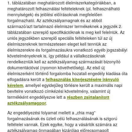
1. táblázatában meghatározott élelmiszerkategóriákban, a
meghatározott felhasználási feltételeknek (pl. felhasználható
mennyiségek) és jelölési előírásoknak megfelelően
forgalmazható. Az aztékzsályamagnak és az abból
származó/azt tartalmazó élelmiszer termékeknek a jegyzék 2.
táblázatában szereplő specifikációknak is meg kell felelniük. Az
uniós jegyzékben szereplő speciális feltételeken túl az új
élelmiszereknek természetesen eleget kell tenniük az
élelmiszerekre és forgalmazásukra vonatkozó egyéb jogszabályi
követelményeknek is, így például a vállalkozásoknak
rendelkezniük kell az aztékzsályamag származását bizonyító
dokumentációval (nyomon követhetőség). Az első új
élelmiszerként történő forgalomba hozatali engedély kiadása óta
elfogadásra került a
felhasználás kiterjesztésére irányuló
kérelem
, amellyel egyidejűleg törlésre került a maximális napi
bevitelre vonatkozó címkézési követelmény, valamint új
termékként engedélyezve lett a
részben zsírtalanított
aztékzsályamagpor
.
Az engedélyezési folyamat mellett a „chia mag”
forgalmazásának és üzleti célú felhasználásának is szigorú
feltételei vannak. Ezek egyike, hogy a vásárlók számára az
aztékzsályamag önmagában kizárólag előrecsomagolt