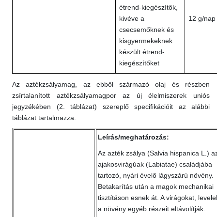
étrend-kiegészítők,
kivéve a
12 g/nap
csecsemőknek és
kisgyermekeknek
készült étrend-
kiegészítőket
Az aztékzsályamag, az ebből származó olaj és részben
zsírtalanított aztékzsályamagpor az új élelmiszerek uniós
jegyzékében (2. táblázat) szereplő specifikációit az alábbi
táblázat tartalmazza:
Leírás/meghatározás:
Az azték zsálya (Salvia hispanica L.) a
ajakosvirágúak (Labiatae) családjába
tartozó, nyári évelő lágyszárú növény.
Betakarítás után a magok mechanikai
tisztításon esnek át. A virágokat, levele
a növény egyéb részeit eltávolítják.