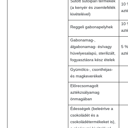
Sütött sütőipari termékek
10 
(a kenyér és zsemlefélék
azt
kivételével)
10 
Reggeli gabonapelyhek
azt
Gabonamag-,
álgabonamag- és/vagy
5 %
hüvelyesalapú, sterilizált,
azt
fogyasztásra kész ételek
Gyümölcs-, csonthéjas-
és magkeverékek
Előrecsomagolt
aztékzsályamag
önmagában
Édességek (beleértve a
csokoládét és a
csokoládétermékeket is),