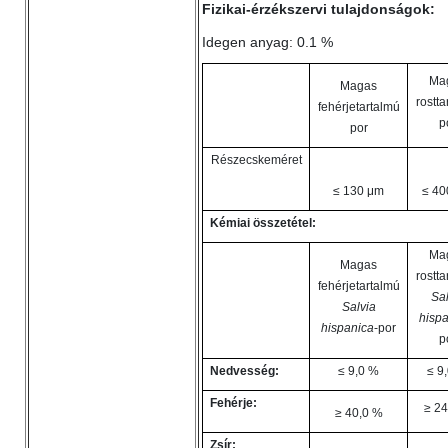
Fizikai-érzékszervi tulajdonságok:
Idegen anyag: 0.1 %
Ma
Magas
rostta
fehérjetartalmú
p
por
Részecskeméret
≤ 130 μm
≤ 40
Kémiai összetétel:
Ma
Magas
rostta
fehérjetartalmú
Sal
Salvia
hispa
hispanica
-por
p
Nedvesség:
≤ 9,0 %
≤ 9
Fehérje:
≥ 24
≥ 40,0 %
Zsír: