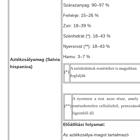
Szárazanyag: 90–97 %
Fehérje: 15–26 %
Zsír: 18–39 %
Szénhidrát (*): 18–43 %
Nyersrost (**): 18–43 %
Hamu: 3–7 %
Aztékzsályamag (Salvia
hispanica)
A szénhidrátok rostértéket is magukban
(*)
foglalják
A nyersrost a rost azon része, amely
(**)
emészthetetlen cellulózból, pentozáno
ligninből áll.
Előállítási folyamat:
Az aztékzsálya-magot tartalmazó