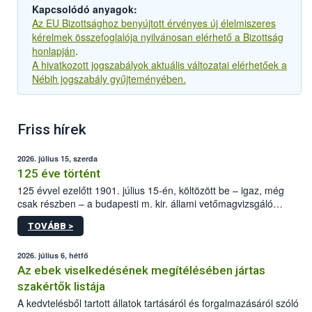
Kapcsolódó anyagok:
Az EU Bizottsághoz benyújtott érvényes új élelmiszeres
kérelmek összefoglalója nyilvánosan elérhető a Bizottság
honlapján
.
A hivatkozott jogszabályok aktuális változatai elérhetőek a
Nébih jogszabály gyűjteményében.
Friss hírek
2026. július 15, szerda
125 éve történt
125 évvel ezelőtt 1901. július 15-én, költözött be – igaz, még
csak részben – a budapesti m. kir. állami vetőmagvizsgáló
állomás a Kis Rókus utca 15. szám alatti, Czigler Győző által
TOVÁBB >
tervezett új épületébe.
2026. július 6, hétfő
Az ebek viselkedésének megítélésében jártas
szakértők listája
A kedvtelésből tartott állatok tartásáról és forgalmazásáról szóló