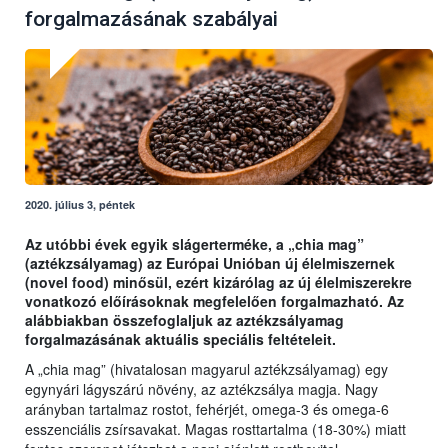
forgalmazásának szabályai
2020. július 3, péntek
Az utóbbi évek egyik slágerterméke, a „chia mag”
(aztékzsályamag) az Európai Unióban új élelmiszernek
(novel food) minősül, ezért kizárólag az új élelmiszerekre
vonatkozó előírásoknak megfelelően forgalmazható. Az
alábbiakban összefoglaljuk az aztékzsályamag
forgalmazásának aktuális speciális feltételeit.
A „chia mag” (hivatalosan magyarul aztékzsályamag) egy
egynyári lágyszárú növény, az aztékzsálya magja. Nagy
arányban tartalmaz rostot, fehérjét, omega-3 és omega-6
esszenciális zsírsavakat. Magas rosttartalma (18-30%) miatt