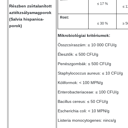
≤ 17 %
Részben zsírtalanított
≤ 1
aztékzsályamagporok
Rost:
(Salvia hispanica-
≤ 30 %
≥ 5
porok)
Mikrobiológiai kritériumok:
Összcsíraszám: ≤ 10 000 CFU/g
Élesztők: ≤ 500 CFU/g
Penészgombák: ≤ 500 CFU/g
Staphylococcus aureus: ≤ 10 CFU/g
Kóliformok: < 100 MPN/g
Enterobacteriaceae: ≤ 100 CFU/g
Bacillus cereus: ≤ 50 CFU/g
Escherichia coli: < 10 MPN/g
Listeria monocytogenes: nincs/g