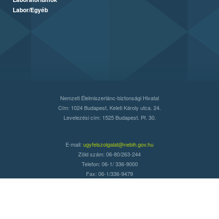
Labor/Egyéb
Nemzeti Élelmiszerlánc-biztonsági Hivatal
Cím: 1024 Budapest, Keleti Károly utca. 24.
Levelezési cím: 1525 Budapest. Pf. 30.
E-mail:
ugyfelszolgalat@nebih.gov.hu
Zöld szám: 06-80/263-244
Telefon: 06-1/ 336-9000
Fax: 06-1/336-9479