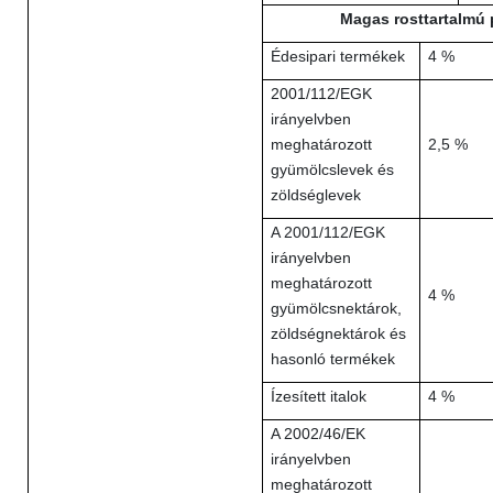
Magas rosttartalmú 
Édesipari termékek
4 %
2001/112/EGK
irányelvben
meghatározott
2,5 %
gyümölcslevek és
zöldséglevek
A 2001/112/EGK
irányelvben
meghatározott
4 %
gyümölcsnektárok,
zöldségnektárok és
hasonló termékek
Ízesített italok
4 %
A 2002/46/EK
irányelvben
meghatározott