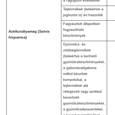
a rágógumi kivételével
Tejtermékek (beleértve a
joghurtot is) és hasonlók
Fagyasztott állapotban
fogyasztható
Aztékzsályamag (
Salvia
készítmények
hispanica
)
Gyümölcs- és
zöldségtermékek
(beleértve a kenhető
gyümölcskészítményeket,
a gabonával/gabona
nélkül készített
kompótokat, a
tejtermékek alá
rétegezett vagy azokkal
keverhető
gyümölcskészítményeket,
a gyümölcsdesszerteket,