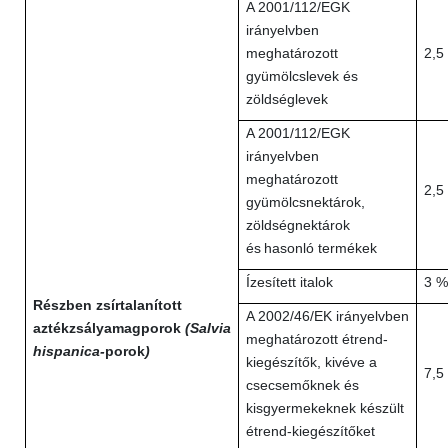
A 2001/112/EGK
irányelvben
meghatározott
2,5
gyümölcslevek és
zöldséglevek
A 2001/112/EGK
irányelvben
meghatározott
2,5
gyümölcsnektárok,
zöldségnektárok
és
hasonló termékek
Ízesített italok
3 %
Részben zsírtalanított
A 2002/46/EK irányelvben
aztékzsályamagporok
(Salvia
meghatározott étrend-
hispanica-
porok
)
kiegészítők, kivéve a
7,5
csecsemőknek és
kisgyermekeknek készült
étrend-kiegészítőket