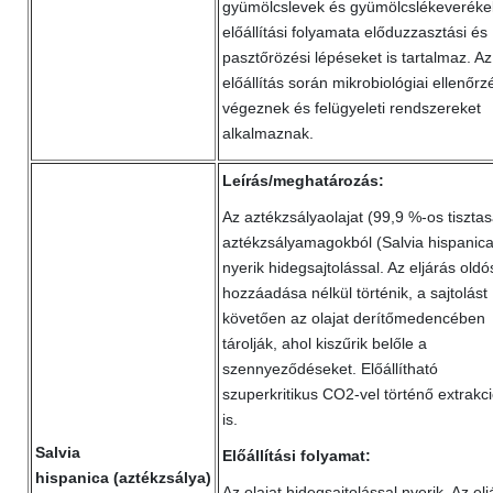
gyümölcslevek és gyümölcslékeveréke
előállítási folyamata előduzzasztási és
pasztőrözési lépéseket is tartalmaz. Az
előállítás során mikrobiológiai ellenőr
végeznek és felügyeleti rendszereket
alkalmaznak.
Leírás/meghatározás:
Az aztékzsályaolajat (99,9 %-os tiszta
aztékzsályamagokból (Salvia hispanica
nyerik hidegsajtolással. Az eljárás oldó
hozzáadása nélkül történik, a sajtolást
követően az olajat derítőmedencében
tárolják, ahol kiszűrik belőle a
szennyeződéseket. Előállítható
szuperkritikus CO2-vel történő extrakci
is.
Salvia
Előállítási folyamat:
hispanica (aztékzsálya)
Az olajat hidegsajtolással nyerik. Az elj