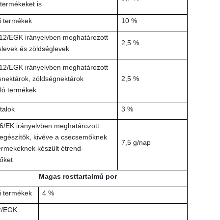
 termékeket is
i termékek
10 %
12/EGK irányelvben meghatározott
2,5 %
levek és zöldséglevek
12/EGK irányelvben meghatározott
nektárok, zöldségnektárok
2,5 %
ló termékek
italok
3 %
6/EK irányelvben meghatározott
iegészítők, kivéve a csecsemőknek
7,5 g/nap
ermekeknek készült étrend-
őket
Magas rosttartalmú por
i termékek
4 %
2/EGK