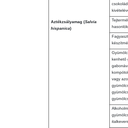
csokolád
kivételév
Tejtermék
Aztékzsályamag (
Salvia
hasonlók
hispanica
)
Fagyaszt
készítm
Gyümölcs
kenhető 
gabonáva
kompótok
vagy azo
gyümölcs
gyümölcs
gyümölcs
Alkoholme
gyümölcs
italkever