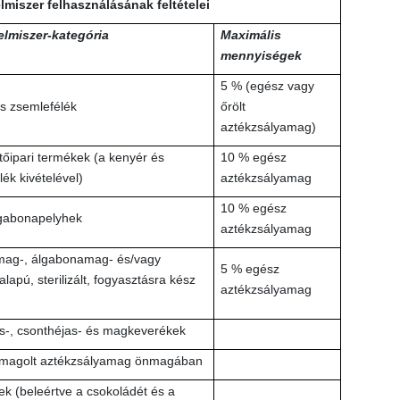
elmiszer felhasználásának feltételei
elmiszer-kategória
Maximális
mennyiségek
5 % (egész vagy
s zsemlefélék
őrölt
aztékzsályamag)
tőipari termékek (a kenyér és
10 % egész
ék kivételével)
aztékzsályamag
10 % egész
gabonapelyhek
aztékzsályamag
ag-, álgabonamag- és/vagy
5 % egész
lapú, sterilizált, fogyasztásra kész
aztékzsályamag
-, csonthéjas- és magkeverékek
omagolt aztékzsályamag önmagában
k (beleértve a csokoládét és a