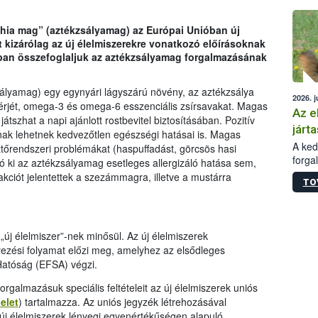
épüle
chia mag” (aztékzsályamag) az Európai Unióban új
t kizárólag az új élelmiszerekre vonatkozó előírásoknak
ban összefoglaljuk az aztékzsályamag forgalmazásának
ályamag) egy egynyári lágyszárú növény, az aztékzsálya
2026. j
érjét, omega-3 és omega-6 esszenciális zsírsavakat. Magas
Az e
átszhat a napi ajánlott rostbevitel biztosításában. Pozitív
járta
nak lehetnek kedvezőtlen egészségi hatásai is. Magas
A kedv
ztőrendszeri problémákat (haspuffadást, görcsös hasi
forga
 ki az aztékzsályamag esetleges allergizáló hatása sem,
Korm.
kciót jelentettek a szezámmagra, illetve a mustárra
TO
sérül
felme
veszé
Ezen 
új élelmiszer”-nek minősül. Az új élelmiszerek
vonni
yezési folyamat előzi meg, amelyhez az elsődleges
jártas
 Hatóság (EFSA) végzi.
forgalmazásuk speciális feltételeit az új élelmiszerek uniós
elet
) tartalmazza. Az uniós jegyzék létrehozásával
 új élelmiszerek lényegi egyenértékűségen alapuló