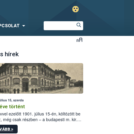
PCSOLAT
s hírek
úlius 15, szerda
éve történt
vvel ezelőtt 1901. július 15-én, költözött be
z, még csak részben – a budapesti m. kir.
i vetőmagvizsgáló állomás a Kis Rókus utca
VÁBB >
ám alatti, Czigler Győző által tervezett új