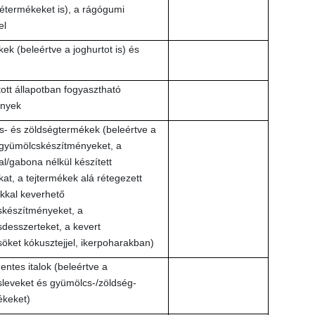
étermékeket is), a rágógumi
el
ek (beleértve a joghurtot is) és
ott állapotban fogyasztható
ények
- és zöldségtermékek (beleértve a
gyümölcskészítményeket, a
l/gabona nélkül készített
at, a tejtermékek alá rétegezett
kkal keverhető
készítményeket, a
desszerteket, a kevert
öket kókusztejjel, ikerpoharakban)
ntes italok (beleértve a
leveket és gyümölcs-/zöldség-
ékeket)