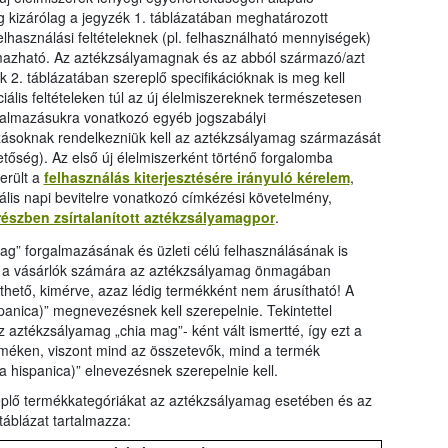
ag kizárólag a jegyzék 1. táblázatában meghatározott
lhasználási feltételeknek (pl. felhasználható mennyiségek)
lmazható. Az aztékzsályamagnak és az abból származó/azt
 2. táblázatában szereplő specifikációknak is meg kell
iális feltételeken túl az új élelmiszereknek természetesen
rgalmazásukra vonatkozó egyéb jogszabályi
ozásoknak rendelkezniük kell az aztékzsályamag származását
őség). Az első új élelmiszerként történő forgalomba
erült a
felhasználás kiterjesztésére irányuló kérelem
,
mális napi bevitelre vonatkozó címkézési követelmény,
részben zsírtalanított aztékzsályamagpor
.
ag” forgalmazásának és üzleti célú felhasználásának is
ogy a vásárlók számára az aztékzsályamag önmagában
thető, kimérve, azaz lédig termékként nem árusítható! A
anica)” megnevezésnek kell szerepelnie. Tekintettel
aztékzsályamag „chia mag”- ként vált ismertté, így ezt a
terméken, viszont mind az összetevők, mind a termék
hispanica)” elnevezésnek szerepelnie kell.
eplő termékkategóriákat az aztékzsályamag esetében és az
táblázat tartalmazza: