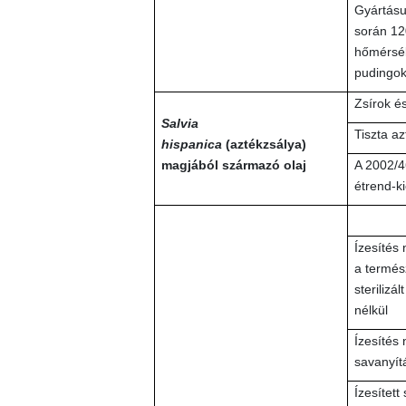
Gyártásu
során 12
hőmérsék
pudingo
Zsírok és
Salvia
Tiszta az
hispanica
(aztékzsálya)
magjából származó olaj
A 2002/4
étrend-k
Ízesítés 
a termész
sterilizá
nélkül
Ízesítés 
savanyít
Ízesített