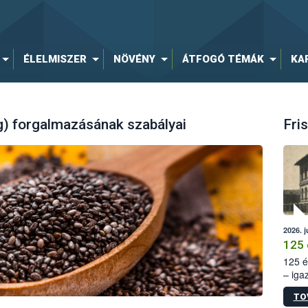
ÉLELMISZER
NÖVÉNY
ÁTFOGÓ TÉMÁK
KA
g) forgalmazásának szabályai
Fris
2026. j
125 
125 é
– iga
állam
TO
15. sz