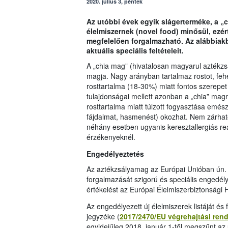
2020. július 3, péntek
Az utóbbi évek egyik slágerterméke, a „
élelmiszernek (novel food) minősül, ezér
megfelelően forgalmazható. Az alábbiak
aktuális speciális feltételeit.
A „chia mag” (hivatalosan magyarul aztékzs
magja. Nagy arányban tartalmaz rostot, feh
rosttartalma (18-30%) miatt fontos szerepet j
tulajdonságai mellett azonban a „chia” mag
rosttartalma miatt túlzott fogyasztása emés
fájdalmat, hasmenést) okozhat. Nem zárható
néhány esetben ugyanis keresztallergiás rea
érzékenyeknél.
Engedélyeztetés
Az aztékzsályamag az Európai Unióban ún. „
forgalmazását szigorú és speciális engedél
értékelést az Európai Élelmiszerbiztonsági
Az engedélyezett új élelmiszerek listáját és 
jegyzéke (
2017/2470/EU végrehajtási rend
egyidejűleg 2018. január 1-től megszűnt az