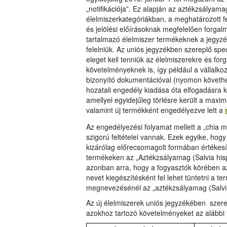
„notifikációja”. Ez alapján az aztékzsályam
élelmiszerkategóriákban, a meghatározott fe
és jelölési előírásoknak megfelelően forga
tartalmazó élelmiszer termékeknek a jegyzék
felelniük. Az uniós jegyzékben szereplő spec
eleget kell tenniük az élelmiszerekre és fo
követelményeknek is, így például a vállalk
bizonyító dokumentációval (nyomon követhet
hozatali engedély kiadása óta elfogadásra k
amellyel egyidejűleg törlésre került a maxi
valamint új termékként engedélyezve lett a
Az engedélyezési folyamat mellett a „chia m
szigorú feltételei vannak. Ezek egyike, h
kizárólag előrecsomagolt formában értékesí
termékeken az „Aztékzsályamag (Salvia hisp
azonban arra, hogy a fogyasztók körében az 
nevet kiegészítésként fel lehet tüntetni a 
megnevezésénél az „aztékzsályamag (Salvia 
Az új élelmiszerek uniós jegyzékében szer
azokhoz tartozó követelményeket az alábbi 