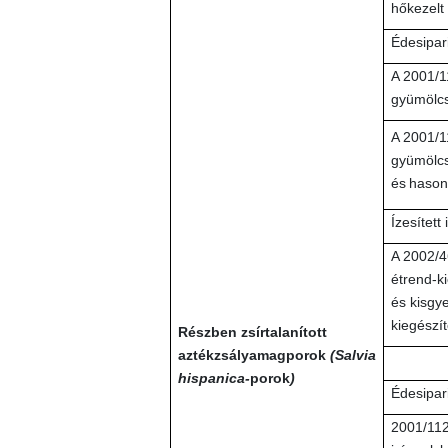
hőkezelt
Édesipar
A 2001/1
gyümölcs
A 2001/1
gyümölcs
és
hason
Ízesített 
A 2002/4
étrend-k
és kisgy
kiegészít
Részben zsírtalanított
aztékzsályamagporok
(Salvia
hispanica-
porok
)
Édesipar
2001/11