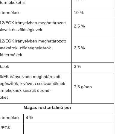
 termékeket is
i termékek
10 %
12/EGK irányelvben meghatározott
2,5 %
levek és zöldséglevek
12/EGK irányelvben meghatározott
nektárok, zöldségnektárok
2,5 %
ló termékek
italok
3 %
6/EK irányelvben meghatározott
iegészítők, kivéve a csecsemőknek
7,5 g/nap
ermekeknek készült étrend-
őket
Magas rosttartalmú por
i termékek
4 %
2/EGK