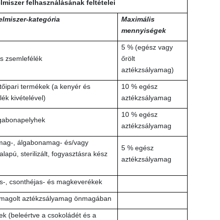
elmiszer felhasználásának feltételei
elmiszer-kategória
Maximális
mennyiségek
5 % (egész vagy
s zsemlefélék
őrölt
aztékzsályamag)
tőipari termékek (a kenyér és
10 % egész
ék kivételével)
aztékzsályamag
10 % egész
gabonapelyhek
aztékzsályamag
ag-, álgabonamag- és/vagy
5 % egész
lapú, sterilizált, fogyasztásra kész
aztékzsályamag
-, csonthéjas- és magkeverékek
omagolt aztékzsályamag önmagában
k (beleértve a csokoládét és a