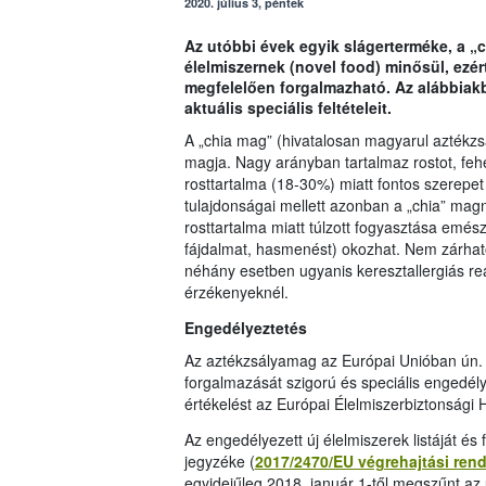
2020. július 3, péntek
Az utóbbi évek egyik slágerterméke, a „
élelmiszernek (novel food) minősül, ezér
megfelelően forgalmazható. Az alábbiak
aktuális speciális feltételeit.
A „chia mag” (hivatalosan magyarul aztékzs
magja. Nagy arányban tartalmaz rostot, feh
rosttartalma (18-30%) miatt fontos szerepet j
tulajdonságai mellett azonban a „chia” mag
rosttartalma miatt túlzott fogyasztása emés
fájdalmat, hasmenést) okozhat. Nem zárható
néhány esetben ugyanis keresztallergiás rea
érzékenyeknél.
Engedélyeztetés
Az aztékzsályamag az Európai Unióban ún. „
forgalmazását szigorú és speciális engedél
értékelést az Európai Élelmiszerbiztonsági
Az engedélyezett új élelmiszerek listáját és 
jegyzéke (
2017/2470/EU végrehajtási rend
egyidejűleg 2018. január 1-től megszűnt az