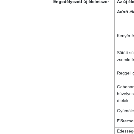
Engedélyezett új élelmiszer
Az új él
Adott él
Kenyér é
Sütött sü
zsemlefél
Reggeli 
Gabonam
hüvelyesa
ételek
Gyümölcs
Előrecs
Édessége