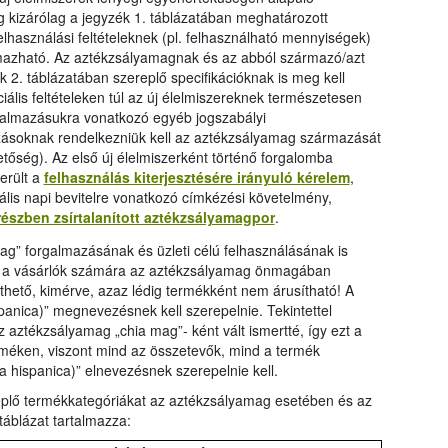
ag kizárólag a jegyzék 1. táblázatában meghatározott
lhasználási feltételeknek (pl. felhasználható mennyiségek)
lmazható. Az aztékzsályamagnak és az abból származó/azt
 2. táblázatában szereplő specifikációknak is meg kell
iális feltételeken túl az új élelmiszereknek természetesen
rgalmazásukra vonatkozó egyéb jogszabályi
ozásoknak rendelkezniük kell az aztékzsályamag származását
őség). Az első új élelmiszerként történő forgalomba
erült a
felhasználás kiterjesztésére irányuló kérelem
,
mális napi bevitelre vonatkozó címkézési követelmény,
részben zsírtalanított aztékzsályamagpor
.
ag” forgalmazásának és üzleti célú felhasználásának is
ogy a vásárlók számára az aztékzsályamag önmagában
thető, kimérve, azaz lédig termékként nem árusítható! A
anica)” megnevezésnek kell szerepelnie. Tekintettel
aztékzsályamag „chia mag”- ként vált ismertté, így ezt a
terméken, viszont mind az összetevők, mind a termék
hispanica)” elnevezésnek szerepelnie kell.
eplő termékkategóriákat az aztékzsályamag esetében és az
táblázat tartalmazza: