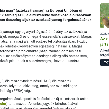
épüle
chia mag” (aztékzsályamag) az Európai Unióban új
t kizárólag az új élelmiszerekre vonatkozó előírásoknak
ban összefoglaljuk az aztékzsályamag forgalmazásának
ályamag) egy egynyári lágyszárú növény, az aztékzsálya
2026. j
érjét, omega-3 és omega-6 esszenciális zsírsavakat. Magas
Az e
átszhat a napi ajánlott rostbevitel biztosításában. Pozitív
járta
nak lehetnek kedvezőtlen egészségi hatásai is. Magas
A kedv
ztőrendszeri problémákat (haspuffadást, görcsös hasi
forga
 ki az aztékzsályamag esetleges allergizáló hatása sem,
Korm.
kciót jelentettek a szezámmagra, illetve a mustárra
TO
sérül
felme
veszé
Ezen 
új élelmiszer”-nek minősül. Az új élelmiszerek
vonni
yezési folyamat előzi meg, amelyhez az elsődleges
jártas
 Hatóság (EFSA) végzi.
forgalmazásuk speciális feltételeit az új élelmiszerek uniós
elet
) tartalmazza. Az uniós jegyzék létrehozásával
 új élelmiszerek lényegi egyenértékűségen alapuló