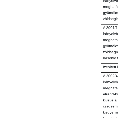
irányelv
meghatár
gyümölcs
zöldségl
A 2001/
irányelv
meghatár
gyümölcs
zöldségn
hasonló 
Ízesített 
A 2002/4
irányelv
meghatár
étrend-ki
kivéve a
csecsem
kisgyer