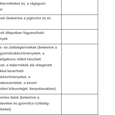
étermékeket is), a rágógumi
el
ek (beleértve a joghurtot is) és
ott állapotban fogyasztható
ények
- és zöldségtermékek (beleértve a
gyümölcskészítményeket, a
l/gabona nélkül készített
at, a tejtermékek alá rétegezett
kkal keverhető
készítményeket, a
desszerteket, a kevert
öket kókusztejjel, ikerpoharakban)
ntes italok (beleértve a
leveket és gyümölcs-/zöldség-
ékeket)