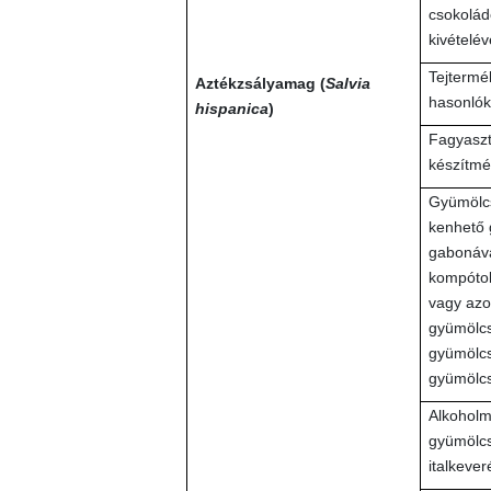
csokolád
kivételév
Tejtermék
Aztékzsályamag (
Salvia
hasonlók
hispanica
)
Fagyaszt
készítm
Gyümölcs
kenhető 
gabonáva
kompótok
vagy azo
gyümölcs
gyümölcs
gyümölcs
Alkoholme
gyümölcs
italkever