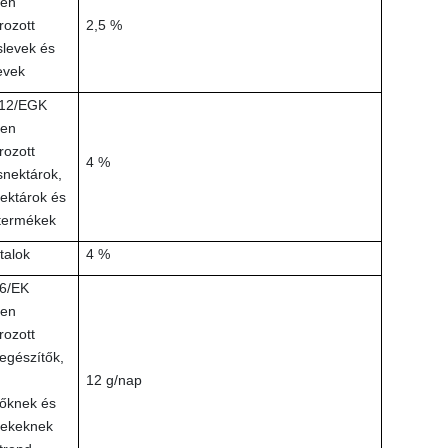
ben
ozott
2,5 %
levek és
evek
112/EGK
ben
ozott
4 %
nektárok,
ektárok és
termékek
italok
4 %
6/EK
ben
ozott
egészítők,
12 g/nap
őknek és
mekeknek