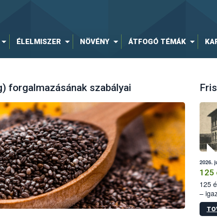
ÉLELMISZER
NÖVÉNY
ÁTFOGÓ TÉMÁK
KA
g) forgalmazásának szabályai
Fris
2026. j
125 
125 é
– iga
állam
TO
15. sz