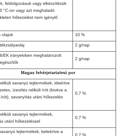
k, feldolgozásuk vagy elkészítésük
0 °C-on vagy azt meghaladó
leten hőkezelést nem igénylő
k
 olajok
10 %
tékzsályaolaj
2 g/nap
6/EK irányelvben meghatározott
2 g/nap
iegészítők
Magas fehérjetartalmú por
nélküli savanyú tejtermékek, ideértve
etes, ízesítés nélküli írót (kivéve a
0,7 %
lt írót), savanyítás utáni hőkezelés
nélküli savanyú tejtermékek,
0,7 %
ás utáni hőkezeléssel
 savanyú tejtermékek, beleértve a
0,7 %