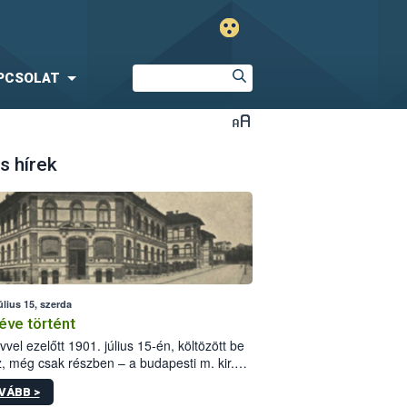
PCSOLAT
s hírek
úlius 15, szerda
éve történt
vvel ezelőtt 1901. július 15-én, költözött be
z, még csak részben – a budapesti m. kir.
i vetőmagvizsgáló állomás a Kis Rókus utca
VÁBB >
ám alatti, Czigler Győző által tervezett új