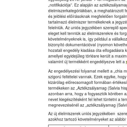
„notifikációja”. Ez alapján az aztékzsályam
élelmiszerkategóriákban, a meghatározott fe
és jelölési előírásoknak megfelelően forga
tartalmazó élelmiszer termékeknek a jegyzék
felelniük. Az uniós jegyzékben szereplő spec
eleget kell tenniük az élelmiszerekre és fo
követelményeknek is, így például a vállalk
bizonyító dokumentációval (nyomon követhet
hozatali engedély kiadása óta elfogadásra k
amellyel egyidejűleg törlésre került a maxi
valamint új termékként engedélyezve lett a
Az engedélyezési folyamat mellett a „chia m
szigorú feltételei vannak. Ezek egyike, h
kizárólag előrecsomagolt formában értékesí
termékeken az „Aztékzsályamag (Salvia hisp
azonban arra, hogy a fogyasztók körében az 
nevet kiegészítésként fel lehet tüntetni a 
megnevezésénél az „aztékzsályamag (Salvia 
Az új élelmiszerek uniós jegyzékében szer
azokhoz tartozó követelményeket az alábbi 