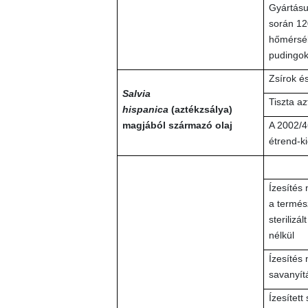
Gyártásu
során 12
hőmérsék
pudingo
Zsírok és
Salvia
Tiszta az
hispanica
(aztékzsálya)
magjából származó olaj
A 2002/4
étrend-k
Ízesítés 
a termész
sterilizá
nélkül
Ízesítés 
savanyít
Ízesített