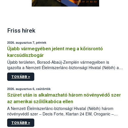
Friss hírek
2026. augusztus 7, péntek
Újabb vármegyében jelent meg a kőrisrontó
karcsúdíszbogár
Újabb területen, Borsod-Abaúj-Zemplén vármegyében is
igazolta a Nemzeti Élelmiszerlánc-biztonsági Hivatal (Nébih) a
kőrisrontó karcsúdíszbogár (Agrilus planipennis) jelenlétét. A
TOVÁBB >
kártevőt nem csak színcsapdában találták meg, de már fertőzött
fában is azonosították. A növényvédelmi szakemberek folytatják
az intenzív felderítést, emellett az intézkedéseket a szlovák
2026. augusztus 6, csütörtök
hatósággal is összehangolják a terjedés megállítása érdekében.
Szüret után is alkalmazható három növényvédő szer
az amerikai szőlőkabóca ellen
A Nemzeti Élelmiszerlánc-biztonsági Hivatal (Nébih) három
növényvédő szer – Decis Forte, Klartan 24 EW, Oroganic –
engedélyokiratát módosította, így azok a szüretet követően,
TOVÁBB >
egészen a vesszőérettség (BBCH 91) stádiumáig