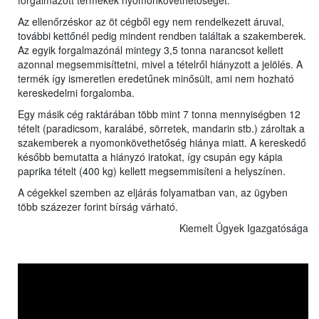
forgalmazott termékek nyomonkövethetőségét.
Az ellenőrzéskor az öt cégből egy nem rendelkezett áruval,
további kettőnél pedig mindent rendben találtak a szakemberek.
Az egyik forgalmazónál mintegy 3,5 tonna narancsot kellett
azonnal megsemmisíttetni, mivel a tételről hiányzott a jelölés. A
termék így ismeretlen eredetűnek minősült, ami nem hozható
kereskedelmi forgalomba.
Egy másik cég raktárában több mint 7 tonna mennyiségben 12
tételt (paradicsom, karalábé, sörretek, mandarin stb.) zároltak a
szakemberek a nyomonkövethetőség hiánya miatt. A kereskedő
később bemutatta a hiányzó iratokat, így csupán egy kápia
paprika tételt (400 kg) kellett megsemmisíteni a helyszínen.
A cégekkel szemben az eljárás folyamatban van, az ügyben
több százezer forint bírság várható.
Kiemelt Ügyek Igazgatósága