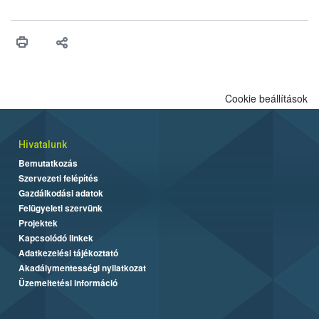
felhasználhatóak a szőlőben. A kiterjesztések célja, hogy a korai
érésű szőlőkben is legyen lehetőség a károsító elleni további
védekezésre. Az Oroganic készítmény kis kiszerelésben kiskerti
felhasználók számára is elérhető és ökológiai termesztésben is
engedélyezett.
Cookie beállítások
Hivatalunk
Bemutatkozás
Szervezeti felépítés
Gazdálkodási adatok
Felügyeleti szervünk
Projektek
Kapcsolódó linkek
Adatkezelési tájékoztató
Akadálymentességi nyilatkozat
Üzemeltetési információ