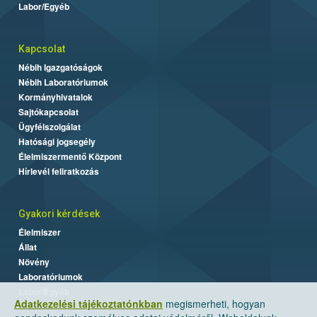
Labor/Egyéb
Kapcsolat
Nébih Igazgatóságok
Nébih Laboratóriumok
Kormányhivatalok
Sajtókapcsolat
Ügyfélszolgálat
Hatósági jogsegély
Élelmiszermentő Központ
Hírlevél feliratkozás
Gyakori kérdések
Élelmiszer
Állat
Növény
Laboratóriumok
Labor/Egyéb
Adatkezelési tájékoztatónkban
megismerheti, hogyan