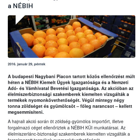
a NÉBIH
2016. január 29, péntek
A budapesti Nagybani Piacon tartott közös ellenőrzést múlt
héten a NÉBIH Kiemelt Ügyek Igazgatósága és a Nemzeti
Adó- és Vámhivatal Bevetési Igazgatósága. Az akcióban az
élelmiszerbiztonsági szakemberek kiemelten vizsgálták a
termékek nyomonkövethetőségét. Végül mintegy négy
tonna zöldséget és gyümölcsöt – főleg narancsot – kellett
megsemmisíteni.
A hajnali akció során öt zöldség-gyümölcs importőrt, illetve
forgalmazó céget ellenőriztek a NÉBIH KÜI munkatársai. Az
élelmiszerlánc-biztonsági szakemberek kiemelten vizsgálták a