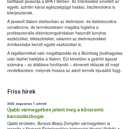
betiltását javasolja a BPA-t illetően. Az intézkedést emellett az
egyéb, szintén káros egészségügyi hatású, biszfenolokra is
kiterjesztenék.
A javasolt tilalom elsősorban az élelmiszer- és italdobozokra
vonatkozna, de természetesen magába foglalná a
professzionális élelmiszergyártásban használt konyhai
eszközöket, étkészleteket, valamint az élelmiszerekkel
érintkezésbe kerülő egyéb eszközöket is.
A tagállamokkal való megállapodás és a Bizottság jóváhagyása
után léphet hatályba a tilalom. Ezt követően a gyártói ágazat
számára ‒ az átállásra fordítandó ‒ átmeneti időszak áll majd
rendelkezésre, melynek hossza az adott termék típusától függ.
Friss hírek
2026. augusztus 7, péntek
Újabb vármegyében jelent meg a kőrisrontó
karcsúdíszbogár
Újabb területen, Borsod-Abaúj-Zemplén vármegyében is
igazolta a Nemzeti Élelmiszerlánc-biztonsági Hivatal (Nébih) a