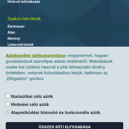
Hírlevél feliratkozás
Gyakori kérdések
Élelmiszer
Állat
Növény
Laboratóriumok
Labor/Egyéb
Adatkezelési tájékoztatónkban
megismerheti, hogyan
gondoskodunk személyes adatai védelméről. Weboldalunk
cookie-kat (sütiket) használ a jobb felhasználói élmény
érdekében, melynek biztosításához kérjük, kattintson az
„Elfogadom” gombra.
Statisztikai célú sütik
Nemzeti Élelmiszerlánc-biztonsági Hivatal
Hirdetési célú sütik
Cím: 1024 Budapest, Keleti Károly utca. 24.
Alapműködést biztosító és funkcionális sütik
Levelezési cím: 1525 Budapest. Pf. 30.
ÖSSZES SÜTI ELFOGADÁSA