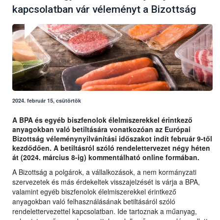
kapcsolatban vár véleményt a Bizottság
2024. február 15, csütörtök
A BPA és egyéb biszfenolok élelmiszerekkel érintkező
anyagokban való betiltására vonatkozóan az Európai
Bizottság véleménynyilvánítási időszakot indít február 9-től
kezdődően. A betiltásról szóló rendelettervezet négy héten
át (2024. március 8-ig) kommentálható online formában.
A Bizottság a polgárok, a vállalkozások, a nem kormányzati
szervezetek és más érdekeltek visszajelzését is várja a BPA,
valamint egyéb biszfenolok élelmiszerekkel érintkező
anyagokban való felhasználásának betiltásáról szóló
rendelettervezettel kapcsolatban. Ide tartoznak a műanyag,