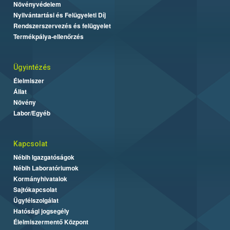
Növényvédelem
Nyilvántartási és Felügyeleti Díj
Rendszerszervezés és felügyelet
Termékpálya-ellenőrzés
Ügyintézés
Élelmiszer
Állat
Növény
Labor/Egyéb
Kapcsolat
Nébih Igazgatóságok
Nébih Laboratóriumok
Kormányhivatalok
Sajtókapcsolat
Ügyfélszolgálat
Hatósági jogsegély
Élelmiszermentő Központ