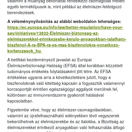
valamint a műanyag bevonattal rendelkező csomagolás mellett
egyéb terméktípusok is, mint például az élelmiszer-feldolgozó
berendezések.
A véleménynyilvánítás az alábbi weboldalon lehetséges:
https://ec.europa.eu/info/law/better-regulation/have-your-
say/initiatives/13832-Elelmiszer-biztonsag-az-
elelmiszerekkel-erintkezesbe-kerulo-anyagokban-talalhato-
biszfenol-A-ra-BPA-ra-es-mas-biszfenolokra-vonatkozo-
korlatozasok_hu
A betiltást kezdeményező javaslat az Európai
Élelmiszerbiztonsági Hatóság (EFSA) által korábban közzétett
tudományos értékelés folytatásaként jött létre. Az EFSA
értékelése ugyanis arra a következtetésre jutott, hogy a
biszfenoloknak való kitettség kapcsán a fogyasztók valamennyi
korcsoportját érintően egészségügyi aggályok merülnek fel,
különösen az immunrendszerre gyakorolt hatásával
kapcsolatban.
Figyelembe véve, hogy az élelmiszer-csomagolásokban,
valamint az újrafelhasználható edényekben lévő vegyszerek
bekerülhetnek az élelmiszerekbe és az italokba, a Bizottság az
élelmiszerekkel érintkező anyagokban való felhasználás átfogó