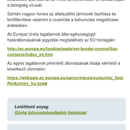
a betegség vírusát.
Szintén nagyon fontos az állatszállító járművek tisztítása és
fertőtlenítése valamint a rovarirtás a behurcolás megelőzése
érdekében.
Az Európai Uniós tagállamok állat-egészségügyi
határállomásainak jegyzéke megtalálható az EU honlapján:
http://ec.europa.eu/food/animals/vet-border-control/bip-
contacts/index_en.htm
Az egyes tagállamok pihentető állomásainak listája elérhető a
következő útvonalon:
https://webgate.ec.europa.eu/sanco/traces/output/eu_lists
PerActivity_hu.htm#
Letölthető anyag
Görög bőrcsomósodáskór határozat