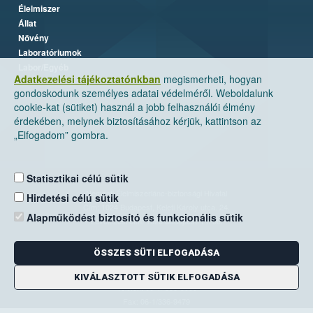
Élelmiszer
Állat
Növény
Laboratóriumok
Labor/Egyéb
Adatkezelési tájékoztatónkban
megismerheti, hogyan
gondoskodunk személyes adatai védelméről. Weboldalunk
cookie-kat (sütiket) használ a jobb felhasználói élmény
érdekében, melynek biztosításához kérjük, kattintson az
„Elfogadom” gombra.
Statisztikai célú sütik
Nemzeti Élelmiszerlánc-biztonsági Hivatal
Hirdetési célú sütik
Cím: 1024 Budapest, Keleti Károly utca. 24.
Alapműködést biztosító és funkcionális sütik
Levelezési cím: 1525 Budapest. Pf. 30.
ÖSSZES SÜTI ELFOGADÁSA
E-mail:
ugyfelszolgalat@nebih.gov.hu
Zöld szám: 06-80/263-244
KIVÁLASZTOTT SÜTIK ELFOGADÁSA
Telefon: 06-1/ 336-9000
Fax: 06-1/336-9479