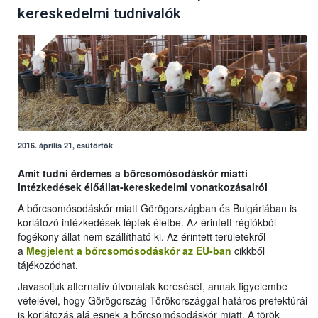
kereskedelmi tudnivalók
2016. április 21, csütörtök
Amit tudni érdemes a bőrcsomósodáskór miatti
intézkedések élőállat-kereskedelmi vonatkozásairól
A bőrcsomósodáskór miatt Görögországban és Bulgáriában is
korlátozó intézkedések léptek életbe. Az érintett régiókból
fogékony állat nem szállítható ki. Az érintett területekről
a
Megjelent a bőrcsomósodáskór az EU-ban
cikkből
tájékozódhat.
Javasoljuk alternatív útvonalak keresését, annak figyelembe
vételével, hogy Görögország Törökországgal határos prefektúrái
is korlátozás alá esnek a bőrcsomósodáskór miatt. A török