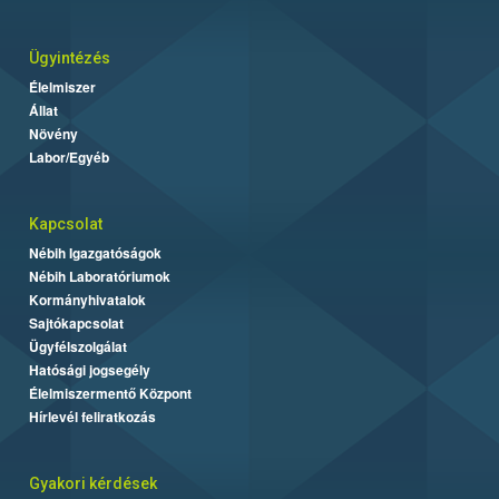
Ügyintézés
Élelmiszer
Állat
Növény
Labor/Egyéb
Kapcsolat
Nébih Igazgatóságok
Nébih Laboratóriumok
Kormányhivatalok
Sajtókapcsolat
Ügyfélszolgálat
Hatósági jogsegély
Élelmiszermentő Központ
Hírlevél feliratkozás
Gyakori kérdések