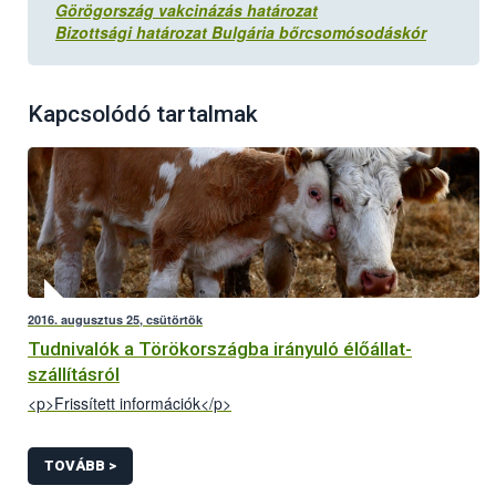
Görögország vakcinázás határozat
Bizottsági határozat Bulgária bőrcsomósodáskór
Kapcsolódó tartalmak
2016. augusztus 25, csütörtök
Tudnivalók a Törökországba irányuló élőállat-
szállításról
<p>Frissített információk</p>
TOVÁBB >