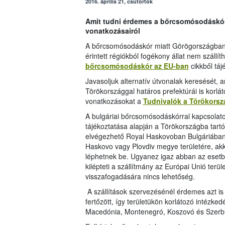
2016. április 21, csütörtök
Amit tudni érdemes a bőrcsomósodáskór 
vonatkozásairól
A bőrcsomósodáskór miatt Görögországban é
érintett régiókból fogékony állat nem szállíth
bőrcsomósodáskór az EU-ban
cikkből tá
Javasoljuk alternatív útvonalak keresését,
Törökországgal határos prefektúrái is korlá
vonatkozásokat a
Tudnivalók a Törökország
A bulgáriai bőrcsomósodáskórral kapcsolato
tájékoztatása alapján a Törökországba tartó 
elvégezhető Royal Haskovoban Bulgáriában
Haskovo vagy Plovdiv megye területére, ak
léphetnek be. Ugyanez igaz abban az esetb
kilépteti a szállítmány az Európai Unió terül
visszafogadására nincs lehetőség.
A szállítások szervezésénél érdemes azt is
fertőzött, így területükön korlátozó intézked
Macedónia, Montenegró, Koszovó és Szerbia 