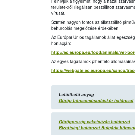
Felhívjuk a figyelmet, hogy a hazai szarvas
területekről illegálisan beszállított szarva
vírusát.
Szintén nagyon fontos az állatszállító járműv
behurcolás megelőzése érdekében.
Az Európai Uniós tagállamok állat-egészsé
honlapján:
http://ec.europa.eu/food/animals/vet-bo
Az egyes tagállamok pihentető állomásainak 
https://webgate.ec.europa.eu/sanco/trac
Letölthető anyag
Görög bőrcsomósodáskór határozat
Görögország vakcinázás határozat
Bizottsági határozat Bulgária bőrc