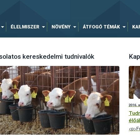
ÉLELMISZER
NÖVÉNY
ÁTFOGÓ TÉMÁK
KA
olatos kereskedelmi tudnivalók
Kap
2016. 
Tudn
élőál
<p>Fr