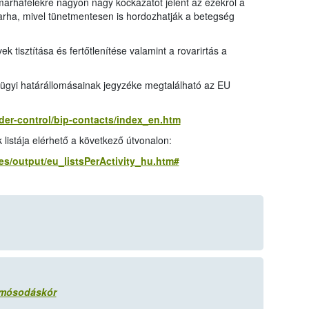
marhafélékre nagyon nagy kockázatot jelent az ezekről a
smarha, mivel tünetmentesen is hordozhatják a betegség
ek tisztítása és fertőtlenítése valamint a rovarirtás a
gügyi határállomásainak jegyzéke megtalálható az EU
rder-control/bip-contacts/index_en.htm
listája elérhető a következő útvonalon:
es/output/eu_listsPerActivity_hu.htm#
somósodáskór