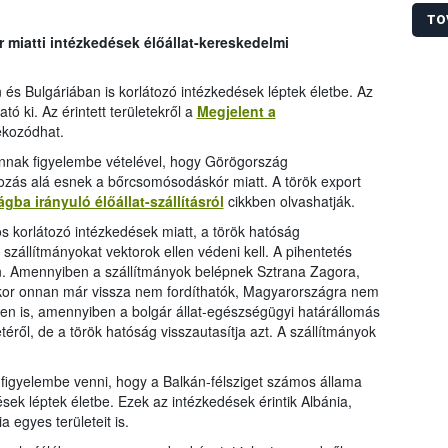
TO
miatti intézkedések élőállat-kereskedelmi
s Bulgáriában is korlátozó intézkedések léptek életbe. Az
ató ki. Az érintett területekről a
Megjelent a
jékozódhat.
 annak figyelembe vételével, hogy Görögország
tozás alá esnek a bőrcsomósodáskór miatt. A török export
ba irányuló élőállat-szállításról
cikkben olvashatják.
s korlátozó intézkedések miatt, a török hatóság
szállítmányokat vektorok ellen védeni kell. A pihentetés
. Amennyiben a szállítmányok belépnek Sztrana Zagora,
kor onnan már vissza nem fordíthatók, Magyarországra nem
en is, amennyiben a bolgár állat-egészségügyi határállomás
etéről, de a török hatóság visszautasítja azt. A szállítmányok
 figyelembe venni, hogy a Balkán-félsziget számos állama
ések léptek életbe. Ezek az intézkedések érintik Albánia,
egyes területeit is.