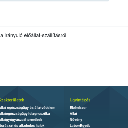
irányuló élőállat-szállításról
Szakterületek
Ügyintézés
Állat-egészségügy és állatvédelem
Élelmiszer
Állategészségügyi diagnosztika
Állat
Állatgyógyászati termékek
Növény
Borászat és alkoholos italok
Labor/Egyéb