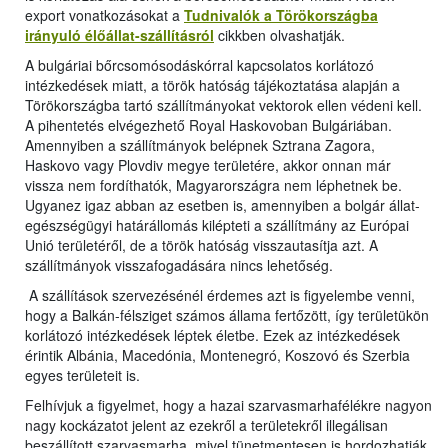
export vonatkozásokat a
Tudnivalók a Törökországba
irányuló élőállat-szállításról
cikkben olvashatják.
A bulgáriai bőrcsomósodáskórral kapcsolatos korlátozó
intézkedések miatt, a török hatóság tájékoztatása alapján a
Törökországba tartó szállítmányokat vektorok ellen védeni kell.
A pihentetés elvégezhető Royal Haskovoban Bulgáriában.
Amennyiben a szállítmányok belépnek Sztrana Zagora,
Haskovo vagy Plovdiv megye területére, akkor onnan már
vissza nem fordíthatók, Magyarországra nem léphetnek be.
Ugyanez igaz abban az esetben is, amennyiben a bolgár állat-
egészségügyi határállomás kilépteti a szállítmány az Európai
Unió területéről, de a török hatóság visszautasítja azt. A
szállítmányok visszafogadására nincs lehetőség.
A szállítások szervezésénél érdemes azt is figyelembe venni,
hogy a Balkán-félsziget számos állama fertőzött, így területükön
korlátozó intézkedések léptek életbe. Ezek az intézkedések
érintik Albánia, Macedónia, Montenegró, Koszovó és Szerbia
egyes területeit is.
Felhívjuk a figyelmet, hogy a hazai szarvasmarhafélékre nagyon
nagy kockázatot jelent az ezekről a területekről illegálisan
beszállított szarvasmarha, mivel tünetmentesen is hordozhatják