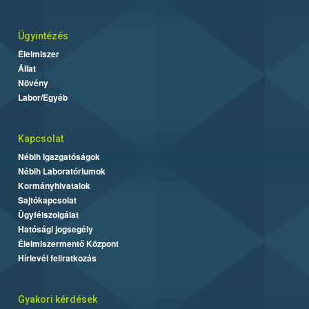
Ügyintézés
Élelmiszer
Állat
Növény
Labor/Egyéb
Kapcsolat
Nébih Igazgatóságok
Nébih Laboratóriumok
Kormányhivatalok
Sajtókapcsolat
Ügyfélszolgálat
Hatósági jogsegély
Élelmiszermentő Központ
Hírlevél feliratkozás
Gyakori kérdések