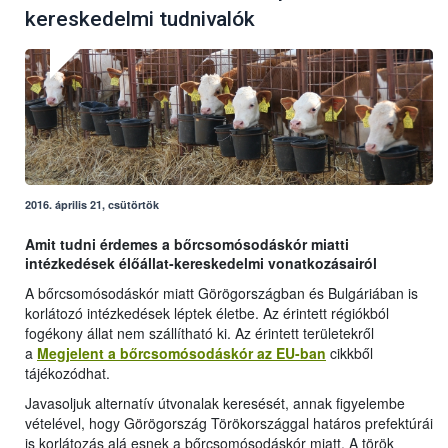
kereskedelmi tudnivalók
2016. április 21, csütörtök
Amit tudni érdemes a bőrcsomósodáskór miatti
intézkedések élőállat-kereskedelmi vonatkozásairól
A bőrcsomósodáskór miatt Görögországban és Bulgáriában is
korlátozó intézkedések léptek életbe. Az érintett régiókból
fogékony állat nem szállítható ki. Az érintett területekről
a
Megjelent a bőrcsomósodáskór az EU-ban
cikkből
tájékozódhat.
Javasoljuk alternatív útvonalak keresését, annak figyelembe
vételével, hogy Görögország Törökországgal határos prefektúrái
is korlátozás alá esnek a bőrcsomósodáskór miatt. A török