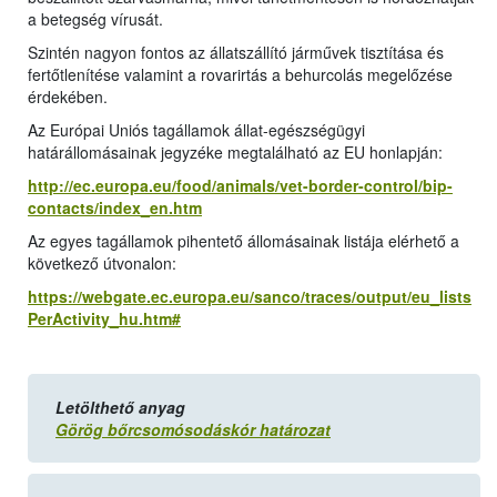
a betegség vírusát.
Szintén nagyon fontos az állatszállító járművek tisztítása és
fertőtlenítése valamint a rovarirtás a behurcolás megelőzése
érdekében.
Az Európai Uniós tagállamok állat-egészségügyi
határállomásainak jegyzéke megtalálható az EU honlapján:
http://ec.europa.eu/food/animals/vet-border-control/bip-
contacts/index_en.htm
Az egyes tagállamok pihentető állomásainak listája elérhető a
következő útvonalon:
https://webgate.ec.europa.eu/sanco/traces/output/eu_lists
PerActivity_hu.htm#
Letölthető anyag
Görög bőrcsomósodáskór határozat