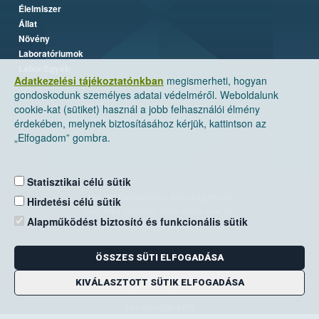
Élelmiszer
Állat
Növény
Laboratóriumok
Labor/Egyéb
Adatkezelési tájékoztatónkban
megismerheti, hogyan
gondoskodunk személyes adatai védelméről. Weboldalunk
cookie-kat (sütiket) használ a jobb felhasználói élmény
érdekében, melynek biztosításához kérjük, kattintson az
„Elfogadom” gombra.
Statisztikai célú sütik
Nemzeti Élelmiszerlánc-biztonsági Hivatal
Hirdetési célú sütik
Cím: 1024 Budapest, Keleti Károly utca. 24.
Alapműködést biztosító és funkcionális sütik
Levelezési cím: 1525 Budapest. Pf. 30.
ÖSSZES SÜTI ELFOGADÁSA
E-mail:
ugyfelszolgalat@nebih.gov.hu
Zöld szám: 06-80/263-244
KIVÁLASZTOTT SÜTIK ELFOGADÁSA
Telefon: 06-1/ 336-9000
Fax: 06-1/336-9479