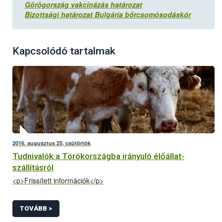
Görögország vakcinázás határozat
Bizottsági határozat Bulgária bőrcsomósodáskór
Kapcsolódó tartalmak
2016. augusztus 25, csütörtök
Tudnivalók a Törökországba irányuló élőállat-
szállításról
<p>Frissített információk</p>
TOVÁBB >