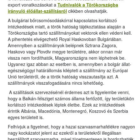
export vonatkozásokat a
Tudnivalók a Törökországba
irányuló élőállat-szállításról
cikkben olvashatják.
A bulgáriai bőrcsomósodáskórral kapcsolatos korlátozó
intézkedések miatt, a török hatóság tájékoztatása alapján a
Törökországba tartó szállítmányokat vektorok ellen védeni kell.
A pihentetés elvégezhető Royal Haskovoban Bulgáriában.
Amennyiben a szállítmányok belépnek Sztrana Zagora,
Haskovo vagy Plovdiv megye területére, akkor onnan már
vissza nem fordíthatók, Magyarországra nem léphetnek be.
Ugyanez igaz abban az esetben is, amennyiben a bolgár állat-
egészségügyi határállomás kilépteti a szállítmány az Európai
Unió területéről, de a török hatóság visszautasítja azt. A
szállítmányok visszafogadására nincs lehetőség.
A szállítások szervezésénél érdemes azt is figyelembe venni,
hogy a Balkán-félsziget számos állama fertőzött, így területükön
korlátozó intézkedések léptek életbe. Ezek az intézkedések
érintik Albánia, Macedónia, Montenegró, Koszovó és Szerbia
egyes területeit is.
Felhívjuk a figyelmet, hogy a hazai szarvasmarhafélékre nagyon
nagy kockázatot jelent az ezekről a területekről illegálisan
beszállított szarvasmarha, mivel tünetmentesen is hordozhatják