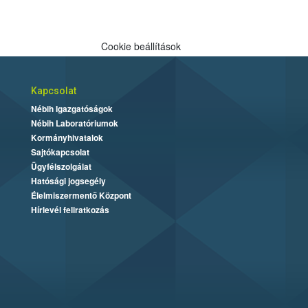
Cookie beállítások
Kapcsolat
Nébih Igazgatóságok
Nébih Laboratóriumok
Kormányhivatalok
Sajtókapcsolat
Ügyfélszolgálat
Hatósági jogsegély
Élelmiszermentő Központ
Hírlevél feliratkozás