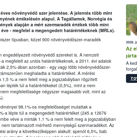
épüle
 éves növényvédő szer jelentése. A jelentés több mint
ényének értékelésén alapul. A Tagállamok, Norvégia és
dmények alapján a mért szermaradék értékek több mint
 éve - megfelel a megengedett határértékeknek (MRLs).
miszer típusban, közel 900 növényvédőszer-maradék
2026. j
Az e
m engedélyezett növényvédő szereket is. A nemzeti
járta
a megfelelt az uniós határértékeknek, a 2011. évi adatok
A kedv
nták 2,5%-ában azonban - egy vagy több növényvédőszer-
forga
ámszerűen meghaladta a határértéket. A mérési
Korm.
TO
k 1,5 %-a nem felelt meg a jogszabályban rögzített
sérül
an lépték túl a határértékeket (0,5%), mint a nem
felme
k nem megfelelőssége négyszer magasabb volt, mint az
veszé
).
Ezen 
vonni
eredményei 98,1%-os megfelelősséget mutattak a
jártas
%-a lépte túl a megengedett határértéket (245 a 12676
lembe véve a minták 1,1 %-a nem felelt meg a jogszabályban
-a nem tartalmazott mérhető mennyiségű szermaradékot. Az
ési arány a következőképpen alakult: spenót 6,5%, bab