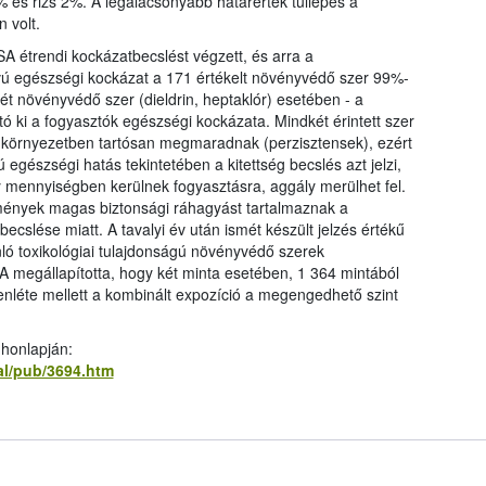
 és rizs 2%. A legalacsonyabb határérték túllépés a
 volt.
A étrendi kockázatbecslést végzett, és arra a
ávú egészségi kockázat a 171 értékelt növényvédő szer 99%-
ét növényvédő szer (dieldrin, heptaklór) esetében - a
tó ki a fogyasztók egészségi kockázata. Mindkét érintett szer
 a környezetben tartósan megmaradnak (perzisztensek), ezért
 egészségi hatás tekintetében a kitettség becslés azt jelzi,
mennyiségben kerülnek fogyasztásra, aggály merülhet fel.
ények magas biztonsági ráhagyást tartalmaznak a
cslése miatt. A tavalyi év után ismét készült jelzés értékű
nló toxikológiai tulajdonságú növényvédő szerek
 megállapította, hogy két minta esetében, 1 364 mintából
enléte mellett a kombinált expozíció a megengedhető szint
 honlapján:
al/pub/3694.htm