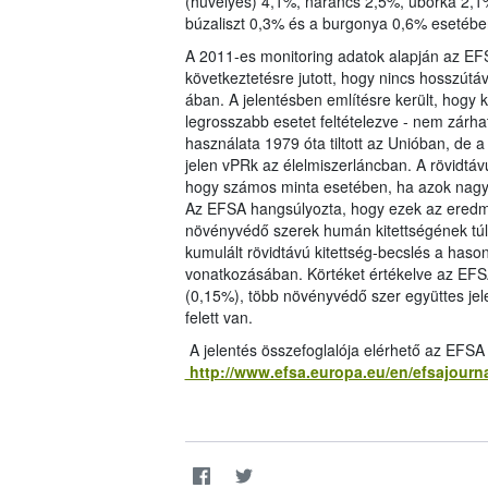
(hüvelyes) 4,1%, narancs 2,5%, uborka 2,1%
búzaliszt 0,3% és a burgonya 0,6% esetében
A 2011-es monitoring adatok alapján az EFS
következtetésre jutott, hogy nincs hosszút
ában. A jelentésben említésre került, hogy k
legrosszabb esetet feltételezve - nem zárha
használata 1979 óta tiltott az Unióban, de
jelen vPRk az élelmiszerláncban. A rövidtávú
hogy számos minta esetében, ha azok nagy 
Az EFSA hangsúlyozta, hogy ezek az eredm
növényvédő szerek humán kitettségének túlbe
kumulált rövidtávú kitettség-becslés a haso
vonatkozásában. Körtéket értékelve az EFSA
(0,15%), több növényvédő szer együttes jel
felett van.
A jelentés összefoglalója elérhető az EFSA
http://www.efsa.europa.eu/en/efsajourn