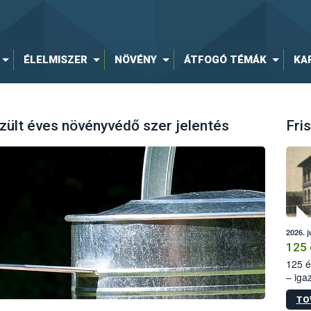
ÉLELMISZER
NÖVÉNY
ÁTFOGÓ TÉMÁK
KA
zült éves növényvédő szer jelentés
Fris
2026. j
125 
125 é
– iga
állam
TO
15. sz