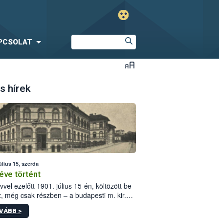
PCSOLAT
s hírek
úlius 15, szerda
éve történt
vvel ezelőtt 1901. július 15-én, költözött be
z, még csak részben – a budapesti m. kir.
i vetőmagvizsgáló állomás a Kis Rókus utca
VÁBB >
ám alatti, Czigler Győző által tervezett új