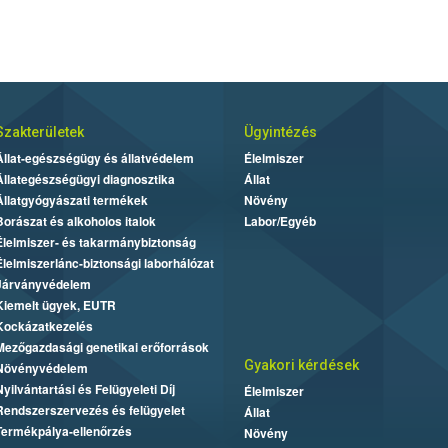
Szakterületek
Ügyintézés
Állat-egészségügy és állatvédelem
Élelmiszer
Állategészségügyi diagnosztika
Állat
Állatgyógyászati termékek
Növény
Borászat és alkoholos italok
Labor/Egyéb
Élelmiszer- és takarmánybiztonság
Élelmiszerlánc-biztonsági laborhálózat
Járványvédelem
Kiemelt ügyek, EUTR
Kockázatkezelés
Mezőgazdasági genetikai erőforrások
Gyakori kérdések
Növényvédelem
Nyilvántartási és Felügyeleti Díj
Élelmiszer
Rendszerszervezés és felügyelet
Állat
Termékpálya-ellenőrzés
Növény