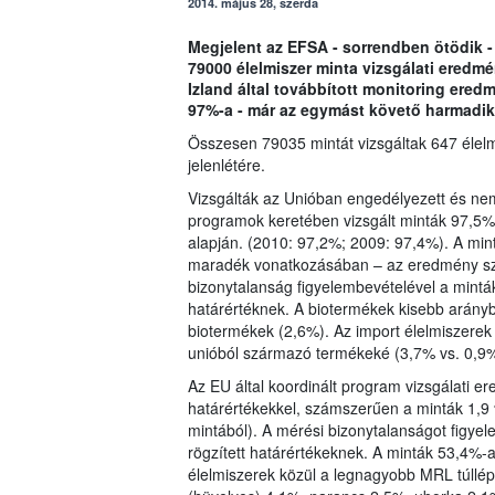
2014. május 28, szerda
Megjelent az EFSA - sorrendben ötödik -
79000 élelmiszer minta vizsgálati eredm
Izland által továbbított monitoring ere
97%-a - már az egymást követő harmadik
Összesen 79035 mintát vizsgáltak 647 élel
jelenlétére.
Vizsgálták az Unióban engedélyezett és ne
programok keretében vizsgált minták 97,5%-
alapján. (2010: 97,2%; 2009: 97,4%). A mi
maradék vonatkozásában – az eredmény sz
bizonytalanság figyelembevételével a mintá
határértéknek. A biotermékek kisebb arányb
biotermékek (2,6%). Az import élelmiszere
unióból származó termékeké (3,7% vs. 0,9%
Az EU által koordinált program vizsgálati 
határértékekkel, számszerűen a minták 1,9 
mintából). A mérési bizonytalanságot figye
rögzített határértékeknek. A minták 53,4%
élelmiszerek közül a legnagyobb MRL túllép