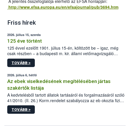
A jelentés összefoglalója elérhető az EFSA honlapján:
http://www.efsa.europa.eu/en/efsajournal/pub/3694.htm
Friss hírek
2026. július 15, szerda
125 éve történt
125 évvel ezelőtt 1901. július 15-én, költözött be – igaz, még
csak részben – a budapesti m. kir. állami vetőmagvizsgáló
állomás a Kis Rókus utca 15. szám alatti, Czigler Győző által
TOVÁBB >
tervezett új épületébe.
2026. július 6, hétfő
Az ebek viselkedésének megítélésében jártas
szakértők listája
A kedvtelésből tartott állatok tartásáról és forgalmazásáról szóló
41/2010. (II. 26.) Korm.rendelet szabályozza az eb okozta fizikai
sérülés, illetve ennek veszélye keletkezésekor felmerülő
TOVÁBB >
hatósági feladatokat, valamint a veszélyes eb tartását és annak
engedélyezését. Ezen eljárások során szükség esetén be kell
vonni az ebek viselkedésének megítélésében jártas szakértőt.