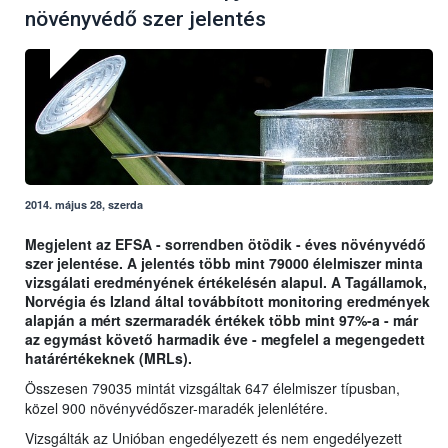
növényvédő szer jelentés
2014. május 28, szerda
Megjelent az EFSA - sorrendben ötödik - éves növényvédő
szer jelentése. A jelentés több mint 79000 élelmiszer minta
vizsgálati eredményének értékelésén alapul. A Tagállamok,
Norvégia és Izland által továbbított monitoring eredmények
alapján a mért szermaradék értékek több mint 97%-a - már
az egymást követő harmadik éve - megfelel a megengedett
határértékeknek (MRLs).
Összesen 79035 mintát vizsgáltak 647 élelmiszer típusban,
közel 900 növényvédőszer-maradék jelenlétére.
Vizsgálták az Unióban engedélyezett és nem engedélyezett