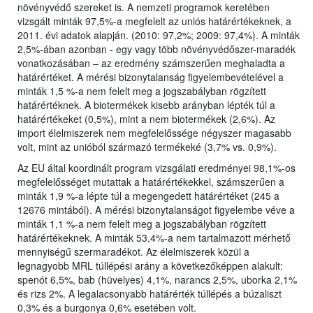
növényvédő szereket is. A nemzeti programok keretében
vizsgált minták 97,5%-a megfelelt az uniós határértékeknek, a
2011. évi adatok alapján. (2010: 97,2%; 2009: 97,4%). A minták
2,5%-ában azonban - egy vagy több növényvédőszer-maradék
vonatkozásában – az eredmény számszerűen meghaladta a
határértéket. A mérési bizonytalanság figyelembevételével a
minták 1,5 %-a nem felelt meg a jogszabályban rögzített
határértéknek. A biotermékek kisebb arányban lépték túl a
határértékeket (0,5%), mint a nem biotermékek (2,6%). Az
import élelmiszerek nem megfelelőssége négyszer magasabb
volt, mint az unióból származó termékeké (3,7% vs. 0,9%).
Az EU által koordinált program vizsgálati eredményei 98,1%-os
megfelelősséget mutattak a határértékekkel, számszerűen a
minták 1,9 %-a lépte túl a megengedett határértéket (245 a
12676 mintából). A mérési bizonytalanságot figyelembe véve a
minták 1,1 %-a nem felelt meg a jogszabályban rögzített
határértékeknek. A minták 53,4%-a nem tartalmazott mérhető
mennyiségű szermaradékot. Az élelmiszerek közül a
legnagyobb MRL túllépési arány a következőképpen alakult:
spenót 6,5%, bab (hüvelyes) 4,1%, narancs 2,5%, uborka 2,1%
és rizs 2%. A legalacsonyabb határérték túllépés a búzaliszt
0,3% és a burgonya 0,6% esetében volt.