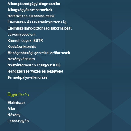
Állategészségügyi diagnosztika
Állatgyógyászati termékek
Borászat és alkoholos italok
Élelmiszer- és takarmánybiztonság
Élelmiszerlánc-biztonsági laborhálózat
Járványvédelem
Kiemelt ügyek, EUTR
Kockázatkezelés
Mezőgazdasági genetikai erőforrások
Növényvédelem
Nyilvántartási és Felügyeleti Díj
Rendszerszervezés és felügyelet
Termékpálya-ellenőrzés
Ügyintézés
Élelmiszer
Állat
Növény
Labor/Egyéb