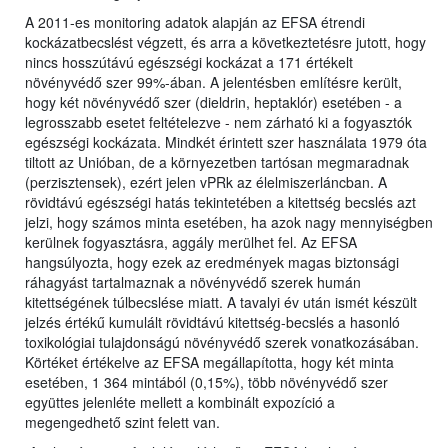
A 2011-es monitoring adatok alapján az EFSA étrendi
kockázatbecslést végzett, és arra a következtetésre jutott, hogy
nincs hosszútávú egészségi kockázat a 171 értékelt
növényvédő szer 99%-ában. A jelentésben említésre került,
hogy két növényvédő szer (dieldrin, heptaklór) esetében - a
legrosszabb esetet feltételezve - nem zárható ki a fogyasztók
egészségi kockázata. Mindkét érintett szer használata 1979 óta
tiltott az Unióban, de a környezetben tartósan megmaradnak
(perzisztensek), ezért jelen vPRk az élelmiszerláncban. A
rövidtávú egészségi hatás tekintetében a kitettség becslés azt
jelzi, hogy számos minta esetében, ha azok nagy mennyiségben
kerülnek fogyasztásra, aggály merülhet fel. Az EFSA
hangsúlyozta, hogy ezek az eredmények magas biztonsági
ráhagyást tartalmaznak a növényvédő szerek humán
kitettségének túlbecslése miatt. A tavalyi év után ismét készült
jelzés értékű kumulált rövidtávú kitettség-becslés a hasonló
toxikológiai tulajdonságú növényvédő szerek vonatkozásában.
Körtéket értékelve az EFSA megállapította, hogy két minta
esetében, 1 364 mintából (0,15%), több növényvédő szer
együttes jelenléte mellett a kombinált expozíció a
megengedhető szint felett van.