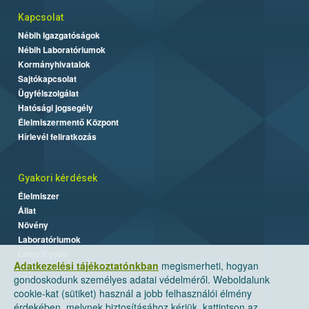
Kapcsolat
Nébih Igazgatóságok
Nébih Laboratóriumok
Kormányhivatalok
Sajtókapcsolat
Ügyfélszolgálat
Hatósági jogsegély
Élelmiszermentő Központ
Hírlevél feliratkozás
Gyakori kérdések
Élelmiszer
Állat
Növény
Laboratóriumok
Labor/Egyéb
Adatkezelési tájékoztatónkban
megismerheti, hogyan
gondoskodunk személyes adatai védelméről. Weboldalunk
cookie-kat (sütiket) használ a jobb felhasználói élmény
érdekében, melynek biztosításához kérjük, kattintson az