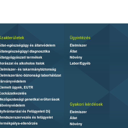
Szakterületek
Ügyintézés
Állat-egészségügy és állatvédelem
Élelmiszer
Állategészségügyi diagnosztika
Állat
Állatgyógyászati termékek
Növény
Borászat és alkoholos italok
Labor/Egyéb
Élelmiszer- és takarmánybiztonság
Élelmiszerlánc-biztonsági laborhálózat
Járványvédelem
Kiemelt ügyek, EUTR
Kockázatkezelés
Mezőgazdasági genetikai erőforrások
Gyakori kérdések
Növényvédelem
Nyilvántartási és Felügyeleti Díj
Élelmiszer
Rendszerszervezés és felügyelet
Állat
Termékpálya-ellenőrzés
Növény