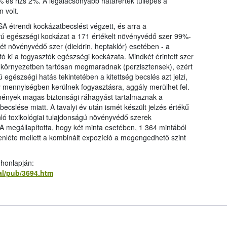
 és rizs 2%. A legalacsonyabb határérték túllépés a
 volt.
A étrendi kockázatbecslést végzett, és arra a
ávú egészségi kockázat a 171 értékelt növényvédő szer 99%-
ét növényvédő szer (dieldrin, heptaklór) esetében - a
tó ki a fogyasztók egészségi kockázata. Mindkét érintett szer
 a környezetben tartósan megmaradnak (perzisztensek), ezért
 egészségi hatás tekintetében a kitettség becslés azt jelzi,
mennyiségben kerülnek fogyasztásra, aggály merülhet fel.
ények magas biztonsági ráhagyást tartalmaznak a
cslése miatt. A tavalyi év után ismét készült jelzés értékű
nló toxikológiai tulajdonságú növényvédő szerek
 megállapította, hogy két minta esetében, 1 364 mintából
enléte mellett a kombinált expozíció a megengedhető szint
 honlapján:
al/pub/3694.htm