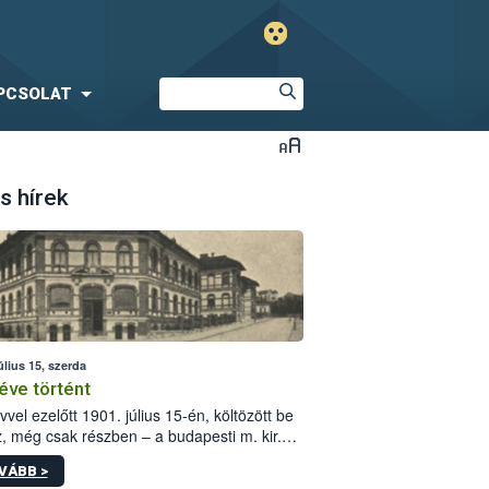
PCSOLAT
s hírek
úlius 15, szerda
éve történt
vvel ezelőtt 1901. július 15-én, költözött be
z, még csak részben – a budapesti m. kir.
i vetőmagvizsgáló állomás a Kis Rókus utca
VÁBB >
ám alatti, Czigler Győző által tervezett új