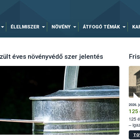
ÉLELMISZER
NÖVÉNY
ÁTFOGÓ TÉMÁK
KA
zült éves növényvédő szer jelentés
Fris
2026. j
125 
125 é
– iga
állam
TO
15. sz