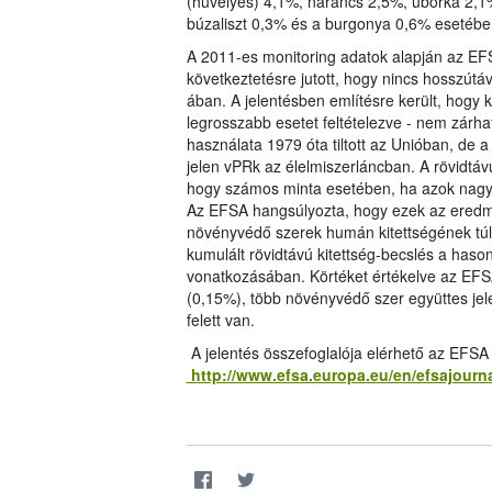
(hüvelyes) 4,1%, narancs 2,5%, uborka 2,1%
búzaliszt 0,3% és a burgonya 0,6% esetében
A 2011-es monitoring adatok alapján az EFS
következtetésre jutott, hogy nincs hosszút
ában. A jelentésben említésre került, hogy k
legrosszabb esetet feltételezve - nem zárha
használata 1979 óta tiltott az Unióban, de
jelen vPRk az élelmiszerláncban. A rövidtávú
hogy számos minta esetében, ha azok nagy 
Az EFSA hangsúlyozta, hogy ezek az eredm
növényvédő szerek humán kitettségének túlbe
kumulált rövidtávú kitettség-becslés a haso
vonatkozásában. Körtéket értékelve az EFSA
(0,15%), több növényvédő szer együttes jel
felett van.
A jelentés összefoglalója elérhető az EFSA
http://www.efsa.europa.eu/en/efsajourn