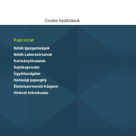
Cookie beállítások
Kapcsolat
Nébih Igazgatóságok
Nébih Laboratóriumok
Kormányhivatalok
Sajtókapcsolat
Ügyfélszolgálat
Hatósági jogsegély
Élelmiszermentő Központ
Hírlevél feliratkozás