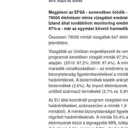
2014. május 28, szerda
Megjelent az EFSA - sorrendben ötödik -
79000 élelmiszer minta vizsgálati eredm
Izland által továbbított monitoring ere
97%-a - már az egymást követő harmadik
Összesen 79035 mintát vizsgáltak 647 élel
jelenlétére.
Vizsgálták az Unióban engedélyezett és ne
programok keretében vizsgált minták 97,5%-
alapján. (2010: 97,2%; 2009: 97,4%). A mi
maradék vonatkozásában – az eredmény sz
bizonytalanság figyelembevételével a mintá
határértéknek. A biotermékek kisebb arányb
biotermékek (2,6%). Az import élelmiszere
unióból származó termékeké (3,7% vs. 0,9%
Az EU által koordinált program vizsgálati 
határértékekkel, számszerűen a minták 1,9 
mintából). A mérési bizonytalanságot figye
rögzített határértékeknek. A minták 53,4%
élelmiszerek közül a legnagyobb MRL túllép