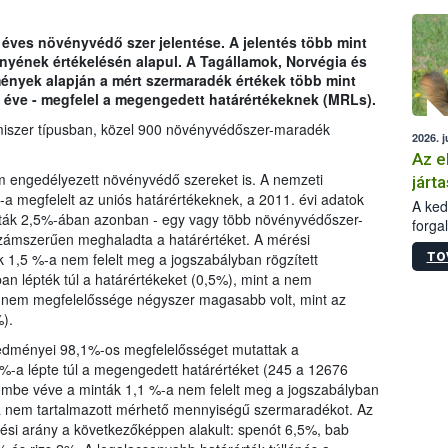
épüle
 éves növényvédő szer jelentése. A jelentés több mint
ényének értékelésén alapul. A Tagállamok, Norvégia és
dmények alapján a mért szermaradék értékek több mint
 éve - megfelel a megengedett határértékeknek (MRLs).
miszer típusban, közel 900 növényvédőszer-maradék
2026. j
Az e
m engedélyezett növényvédő szereket is. A nemzeti
járta
a megfelelt az uniós határértékeknek, a 2011. évi adatok
A kedv
nták 2,5%-ában azonban - egy vagy több növényvédőszer-
forga
ámszerűen meghaladta a határértéket. A mérési
Korm.
TO
k 1,5 %-a nem felelt meg a jogszabályban rögzített
sérül
an lépték túl a határértékeket (0,5%), mint a nem
felme
k nem megfelelőssége négyszer magasabb volt, mint az
veszé
).
Ezen 
vonni
eredményei 98,1%-os megfelelősséget mutattak a
jártas
%-a lépte túl a megengedett határértéket (245 a 12676
lembe véve a minták 1,1 %-a nem felelt meg a jogszabályban
-a nem tartalmazott mérhető mennyiségű szermaradékot. Az
ési arány a következőképpen alakult: spenót 6,5%, bab