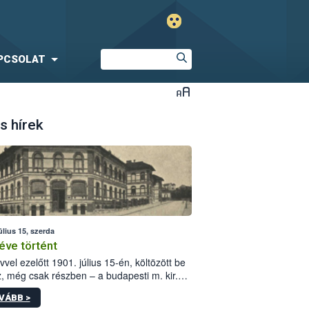
PCSOLAT
s hírek
úlius 15, szerda
éve történt
vvel ezelőtt 1901. július 15-én, költözött be
z, még csak részben – a budapesti m. kir.
i vetőmagvizsgáló állomás a Kis Rókus utca
VÁBB >
ám alatti, Czigler Győző által tervezett új