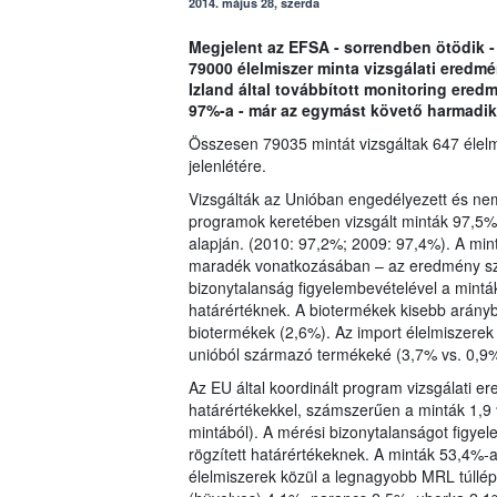
2014. május 28, szerda
Megjelent az EFSA - sorrendben ötödik -
79000 élelmiszer minta vizsgálati eredm
Izland által továbbított monitoring ere
97%-a - már az egymást követő harmadik
Összesen 79035 mintát vizsgáltak 647 élel
jelenlétére.
Vizsgálták az Unióban engedélyezett és ne
programok keretében vizsgált minták 97,5%-
alapján. (2010: 97,2%; 2009: 97,4%). A mi
maradék vonatkozásában – az eredmény sz
bizonytalanság figyelembevételével a mintá
határértéknek. A biotermékek kisebb arányb
biotermékek (2,6%). Az import élelmiszere
unióból származó termékeké (3,7% vs. 0,9%
Az EU által koordinált program vizsgálati 
határértékekkel, számszerűen a minták 1,9 
mintából). A mérési bizonytalanságot figye
rögzített határértékeknek. A minták 53,4%
élelmiszerek közül a legnagyobb MRL túllép