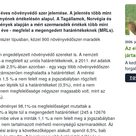
épüle
 éves növényvédő szer jelentése. A jelentés több mint
ényének értékelésén alapul. A Tagállamok, Norvégia és
dmények alapján a mért szermaradék értékek több mint
 éve - megfelel a megengedett határértékeknek (MRLs).
miszer típusban, közel 900 növényvédőszer-maradék
2026. j
Az e
m engedélyezett növényvédő szereket is. A nemzeti
járta
a megfelelt az uniós határértékeknek, a 2011. évi adatok
A kedv
nták 2,5%-ában azonban - egy vagy több növényvédőszer-
forga
ámszerűen meghaladta a határértéket. A mérési
Korm.
TO
k 1,5 %-a nem felelt meg a jogszabályban rögzített
sérül
an lépték túl a határértékeket (0,5%), mint a nem
felme
k nem megfelelőssége négyszer magasabb volt, mint az
veszé
).
Ezen 
vonni
eredményei 98,1%-os megfelelősséget mutattak a
jártas
%-a lépte túl a megengedett határértéket (245 a 12676
lembe véve a minták 1,1 %-a nem felelt meg a jogszabályban
-a nem tartalmazott mérhető mennyiségű szermaradékot. Az
ési arány a következőképpen alakult: spenót 6,5%, bab