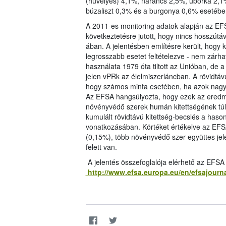
(hüvelyes) 4,1%, narancs 2,5%, uborka 2,1%
búzaliszt 0,3% és a burgonya 0,6% esetében
A 2011-es monitoring adatok alapján az EFS
következtetésre jutott, hogy nincs hosszút
ában. A jelentésben említésre került, hogy k
legrosszabb esetet feltételezve - nem zárha
használata 1979 óta tiltott az Unióban, de
jelen vPRk az élelmiszerláncban. A rövidtávú
hogy számos minta esetében, ha azok nagy 
Az EFSA hangsúlyozta, hogy ezek az eredm
növényvédő szerek humán kitettségének túlbe
kumulált rövidtávú kitettség-becslés a haso
vonatkozásában. Körtéket értékelve az EFSA
(0,15%), több növényvédő szer együttes jel
felett van.
A jelentés összefoglalója elérhető az EFSA
http://www.efsa.europa.eu/en/efsajourn