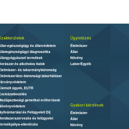
Szakterületek
Ügyintézés
Állat-egészségügy és állatvédelem
Élelmiszer
Állategészségügyi diagnosztika
Állat
Állatgyógyászati termékek
Növény
Borászat és alkoholos italok
Labor/Egyéb
Élelmiszer- és takarmánybiztonság
Élelmiszerlánc-biztonsági laborhálózat
Járványvédelem
Kiemelt ügyek, EUTR
Kockázatkezelés
Mezőgazdasági genetikai erőforrások
Gyakori kérdések
Növényvédelem
Nyilvántartási és Felügyeleti Díj
Élelmiszer
Rendszerszervezés és felügyelet
Állat
Termékpálya-ellenőrzés
Növény