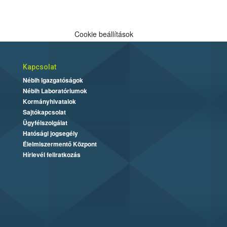
Cookie beállítások
Kapcsolat
Nébih Igazgatóságok
Nébih Laboratóriumok
Kormányhivatalok
Sajtókapcsolat
Ügyfélszolgálat
Hatósági jogsegély
Élelmiszermentő Központ
Hírlevél feliratkozás