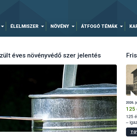
ÉLELMISZER
NÖVÉNY
ÁTFOGÓ TÉMÁK
KA
zült éves növényvédő szer jelentés
Fris
2026. j
125 
125 é
– iga
állam
TO
15. sz