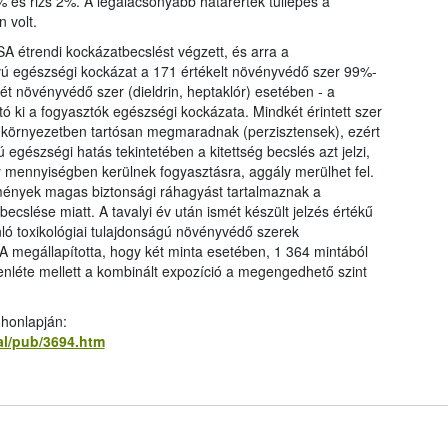
 és rizs 2%. A legalacsonyabb határérték túllépés a
 volt.
A étrendi kockázatbecslést végzett, és arra a
ávú egészségi kockázat a 171 értékelt növényvédő szer 99%-
ét növényvédő szer (dieldrin, heptaklór) esetében - a
tó ki a fogyasztók egészségi kockázata. Mindkét érintett szer
 a környezetben tartósan megmaradnak (perzisztensek), ezért
 egészségi hatás tekintetében a kitettség becslés azt jelzi,
mennyiségben kerülnek fogyasztásra, aggály merülhet fel.
ények magas biztonsági ráhagyást tartalmaznak a
cslése miatt. A tavalyi év után ismét készült jelzés értékű
nló toxikológiai tulajdonságú növényvédő szerek
 megállapította, hogy két minta esetében, 1 364 mintából
enléte mellett a kombinált expozíció a megengedhető szint
 honlapján:
al/pub/3694.htm