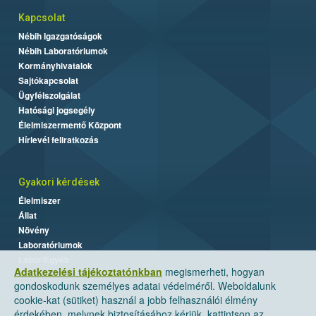
Kapcsolat
Nébih Igazgatóságok
Nébih Laboratóriumok
Kormányhivatalok
Sajtókapcsolat
Ügyfélszolgálat
Hatósági jogsegély
Élelmiszermentő Központ
Hírlevél feliratkozás
Gyakori kérdések
Élelmiszer
Állat
Növény
Laboratóriumok
Labor/Egyéb
Adatkezelési tájékoztatónkban
megismerheti, hogyan
gondoskodunk személyes adatai védelméről. Weboldalunk
cookie-kat (sütiket) használ a jobb felhasználói élmény
érdekében, melynek biztosításához kérjük, kattintson az