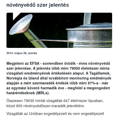
növényvédő szer jelentés
2014. május 28, szerda
Megjelent az EFSA - sorrendben ötödik - éves növényvédő
szer jelentése. A jelentés több mint 79000 élelmiszer minta
vizsgálati eredményének értékelésén alapul. A Tagállamok,
Norvégia és Izland által továbbított monitoring eredmények
alapján a mért szermaradék értékek több mint 97%-a - már
az egymást követő harmadik éve - megfelel a megengedett
határértékeknek (MRLs).
Összesen 79035 mintát vizsgáltak 647 élelmiszer típusban,
közel 900 növényvédőszer-maradék jelenlétére.
Vizsgálták az Unióban engedélyezett és nem engedélyezett