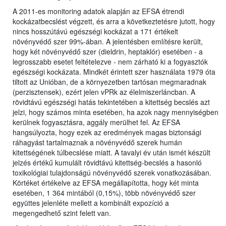
A 2011-es monitoring adatok alapján az EFSA étrendi
kockázatbecslést végzett, és arra a következtetésre jutott, hogy
nincs hosszútávú egészségi kockázat a 171 értékelt
növényvédő szer 99%-ában. A jelentésben említésre került,
hogy két növényvédő szer (dieldrin, heptaklór) esetében - a
legrosszabb esetet feltételezve - nem zárható ki a fogyasztók
egészségi kockázata. Mindkét érintett szer használata 1979 óta
tiltott az Unióban, de a környezetben tartósan megmaradnak
(perzisztensek), ezért jelen vPRk az élelmiszerláncban. A
rövidtávú egészségi hatás tekintetében a kitettség becslés azt
jelzi, hogy számos minta esetében, ha azok nagy mennyiségben
kerülnek fogyasztásra, aggály merülhet fel. Az EFSA
hangsúlyozta, hogy ezek az eredmények magas biztonsági
ráhagyást tartalmaznak a növényvédő szerek humán
kitettségének túlbecslése miatt. A tavalyi év után ismét készült
jelzés értékű kumulált rövidtávú kitettség-becslés a hasonló
toxikológiai tulajdonságú növényvédő szerek vonatkozásában.
Körtéket értékelve az EFSA megállapította, hogy két minta
esetében, 1 364 mintából (0,15%), több növényvédő szer
együttes jelenléte mellett a kombinált expozíció a
megengedhető szint felett van.