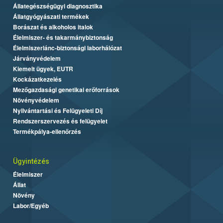
Állategészségügyi diagnosztika
Állatgyógyászati termékek
Borászat és alkoholos italok
Élelmiszer- és takarmánybiztonság
Élelmiszerlánc-biztonsági laborhálózat
Járványvédelem
Kiemelt ügyek, EUTR
Kockázatkezelés
Mezőgazdasági genetikai erőforrások
Növényvédelem
Nyilvántartási és Felügyeleti Díj
Rendszerszervezés és felügyelet
Termékpálya-ellenőrzés
Ügyintézés
Élelmiszer
Állat
Növény
Labor/Egyéb