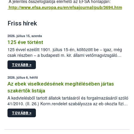
A jelentés összefoglalója elérhető az EFSA honlapján:
http://www.efsa.europa.eu/en/efsajournal/pub/3694.htm
Friss hírek
2026. július 15, szerda
125 éve történt
125 évvel ezelőtt 1901. július 15-én, költözött be – igaz, még
csak részben – a budapesti m. kir. állami vetőmagvizsgáló
állomás a Kis Rókus utca 15. szám alatti, Czigler Győző által
TOVÁBB >
tervezett új épületébe.
2026. július 6, hétfő
Az ebek viselkedésének megítélésében jártas
szakértők listája
A kedvtelésből tartott állatok tartásáról és forgalmazásáról szóló
41/2010. (II. 26.) Korm.rendelet szabályozza az eb okozta fizikai
sérülés, illetve ennek veszélye keletkezésekor felmerülő
TOVÁBB >
hatósági feladatokat, valamint a veszélyes eb tartását és annak
engedélyezését. Ezen eljárások során szükség esetén be kell
vonni az ebek viselkedésének megítélésében jártas szakértőt.