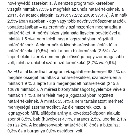
növényvédő szereket is. A nemzeti programok keretében
vizsgált minták 97,5%-a megfelelt az uniós határértékeknek, a
2011. évi adatok alapján. (2010: 97,2%; 2009: 97,4%). A minták
2,5%-ában azonban - egy vagy több növényvédőszer-maradék
vonatkozásában – az eredmény számszerűen meghaladta a
határértéket. A mérési bizonytalanság figyelembevételével a
minták 1,5 %-a nem felelt meg a jogszabályban rögzített
határértéknek. A biotermékek kisebb arányban lépték túl a
határértékeket (0,5%), mint a nem biotermékek (2,6%). Az
import élelmiszerek nem megfelelőssége négyszer magasabb
volt, mint az unióból származó termékeké (3,7% vs. 0,9%).
Az EU által koordinált program vizsgálati eredményei 98,1%-os
megfelelősséget mutattak a határértékekkel, számszerűen a
minták 1,9 %-a lépte túl a megengedett határértéket (245 a
12676 mintából). A mérési bizonytalanságot figyelembe véve a
minták 1,1 %-a nem felelt meg a jogszabályban rögzített
határértékeknek. A minták 53,4%-a nem tartalmazott mérhető
mennyiségű szermaradékot. Az élelmiszerek közül a
legnagyobb MRL túllépési arány a következőképpen alakult:
spenót 6,5%, bab (hüvelyes) 4,1%, narancs 2,5%, uborka 2,1%
és rizs 2%. A legalacsonyabb határérték túllépés a búzaliszt
0,3% és a burgonya 0,6% esetében volt.