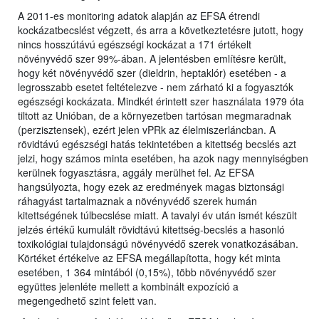
A 2011-es monitoring adatok alapján az EFSA étrendi
kockázatbecslést végzett, és arra a következtetésre jutott, hogy
nincs hosszútávú egészségi kockázat a 171 értékelt
növényvédő szer 99%-ában. A jelentésben említésre került,
hogy két növényvédő szer (dieldrin, heptaklór) esetében - a
legrosszabb esetet feltételezve - nem zárható ki a fogyasztók
egészségi kockázata. Mindkét érintett szer használata 1979 óta
tiltott az Unióban, de a környezetben tartósan megmaradnak
(perzisztensek), ezért jelen vPRk az élelmiszerláncban. A
rövidtávú egészségi hatás tekintetében a kitettség becslés azt
jelzi, hogy számos minta esetében, ha azok nagy mennyiségben
kerülnek fogyasztásra, aggály merülhet fel. Az EFSA
hangsúlyozta, hogy ezek az eredmények magas biztonsági
ráhagyást tartalmaznak a növényvédő szerek humán
kitettségének túlbecslése miatt. A tavalyi év után ismét készült
jelzés értékű kumulált rövidtávú kitettség-becslés a hasonló
toxikológiai tulajdonságú növényvédő szerek vonatkozásában.
Körtéket értékelve az EFSA megállapította, hogy két minta
esetében, 1 364 mintából (0,15%), több növényvédő szer
együttes jelenléte mellett a kombinált expozíció a
megengedhető szint felett van.