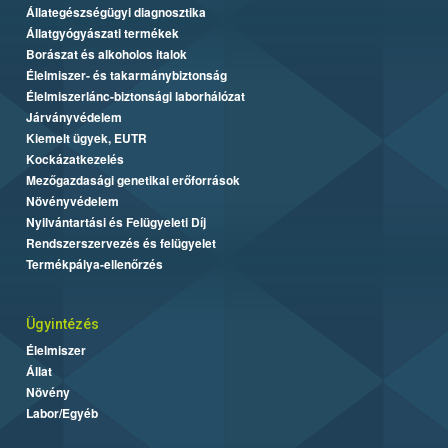
Állategészségügyi diagnosztika
Állatgyógyászati termékek
Borászat és alkoholos italok
Élelmiszer- és takarmánybiztonság
Élelmiszerlánc-biztonsági laborhálózat
Járványvédelem
Kiemelt ügyek, EUTR
Kockázatkezelés
Mezőgazdasági genetikai erőforrások
Növényvédelem
Nyilvántartási és Felügyeleti Díj
Rendszerszervezés és felügyelet
Termékpálya-ellenőrzés
Ügyintézés
Élelmiszer
Állat
Növény
Labor/Egyéb