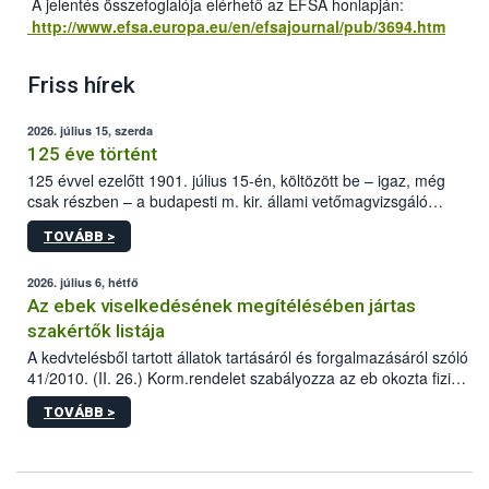
A jelentés összefoglalója elérhető az EFSA honlapján:
http://www.efsa.europa.eu/en/efsajournal/pub/3694.htm
Friss hírek
2026. július 15, szerda
125 éve történt
125 évvel ezelőtt 1901. július 15-én, költözött be – igaz, még
csak részben – a budapesti m. kir. állami vetőmagvizsgáló
állomás a Kis Rókus utca 15. szám alatti, Czigler Győző által
TOVÁBB >
tervezett új épületébe.
2026. július 6, hétfő
Az ebek viselkedésének megítélésében jártas
szakértők listája
A kedvtelésből tartott állatok tartásáról és forgalmazásáról szóló
41/2010. (II. 26.) Korm.rendelet szabályozza az eb okozta fizikai
sérülés, illetve ennek veszélye keletkezésekor felmerülő
TOVÁBB >
hatósági feladatokat, valamint a veszélyes eb tartását és annak
engedélyezését. Ezen eljárások során szükség esetén be kell
vonni az ebek viselkedésének megítélésében jártas szakértőt.