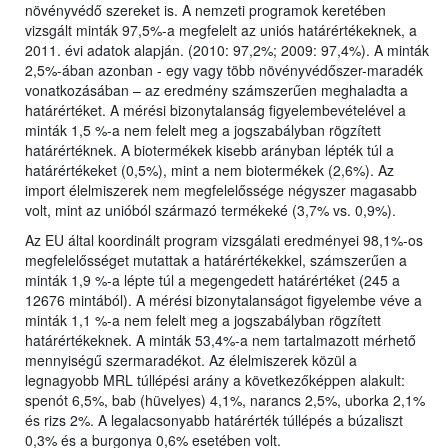
növényvédő szereket is. A nemzeti programok keretében
vizsgált minták 97,5%-a megfelelt az uniós határértékeknek, a
2011. évi adatok alapján. (2010: 97,2%; 2009: 97,4%). A minták
2,5%-ában azonban - egy vagy több növényvédőszer-maradék
vonatkozásában – az eredmény számszerűen meghaladta a
határértéket. A mérési bizonytalanság figyelembevételével a
minták 1,5 %-a nem felelt meg a jogszabályban rögzített
határértéknek. A biotermékek kisebb arányban lépték túl a
határértékeket (0,5%), mint a nem biotermékek (2,6%). Az
import élelmiszerek nem megfelelőssége négyszer magasabb
volt, mint az unióból származó termékeké (3,7% vs. 0,9%).
Az EU által koordinált program vizsgálati eredményei 98,1%-os
megfelelősséget mutattak a határértékekkel, számszerűen a
minták 1,9 %-a lépte túl a megengedett határértéket (245 a
12676 mintából). A mérési bizonytalanságot figyelembe véve a
minták 1,1 %-a nem felelt meg a jogszabályban rögzített
határértékeknek. A minták 53,4%-a nem tartalmazott mérhető
mennyiségű szermaradékot. Az élelmiszerek közül a
legnagyobb MRL túllépési arány a következőképpen alakult:
spenót 6,5%, bab (hüvelyes) 4,1%, narancs 2,5%, uborka 2,1%
és rizs 2%. A legalacsonyabb határérték túllépés a búzaliszt
0,3% és a burgonya 0,6% esetében volt.