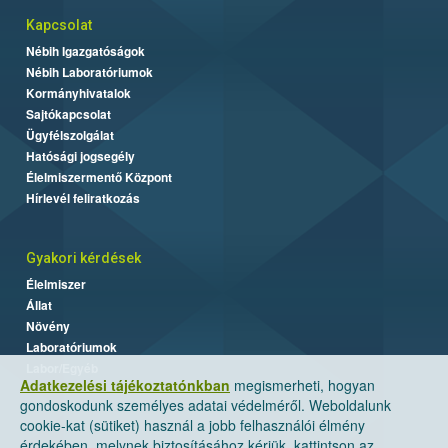
Kapcsolat
Nébih Igazgatóságok
Nébih Laboratóriumok
Kormányhivatalok
Sajtókapcsolat
Ügyfélszolgálat
Hatósági jogsegély
Élelmiszermentő Központ
Hírlevél feliratkozás
Gyakori kérdések
Élelmiszer
Állat
Növény
Laboratóriumok
Labor/Egyéb
Adatkezelési tájékoztatónkban
megismerheti, hogyan
gondoskodunk személyes adatai védelméről. Weboldalunk
cookie-kat (sütiket) használ a jobb felhasználói élmény
érdekében, melynek biztosításához kérjük, kattintson az