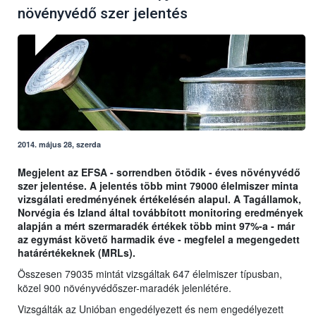
növényvédő szer jelentés
2014. május 28, szerda
Megjelent az EFSA - sorrendben ötödik - éves növényvédő
szer jelentése. A jelentés több mint 79000 élelmiszer minta
vizsgálati eredményének értékelésén alapul. A Tagállamok,
Norvégia és Izland által továbbított monitoring eredmények
alapján a mért szermaradék értékek több mint 97%-a - már
az egymást követő harmadik éve - megfelel a megengedett
határértékeknek (MRLs).
Összesen 79035 mintát vizsgáltak 647 élelmiszer típusban,
közel 900 növényvédőszer-maradék jelenlétére.
Vizsgálták az Unióban engedélyezett és nem engedélyezett