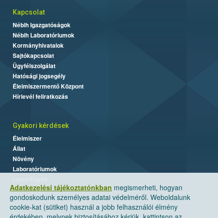
Kapcsolat
Nébih Igazgatóságok
Nébih Laboratóriumok
Kormányhivatalok
Sajtókapcsolat
Ügyfélszolgálat
Hatósági jogsegély
Élelmiszermentő Központ
Hírlevél feliratkozás
Gyakori kérdések
Élelmiszer
Állat
Növény
Laboratóriumok
Labor/Egyéb
Adatkezelési tájékoztatónkban
megismerheti, hogyan
gondoskodunk személyes adatai védelméről. Weboldalunk
cookie-kat (sütiket) használ a jobb felhasználói élmény
érdekében, melynek biztosításához kérjük, kattintson az