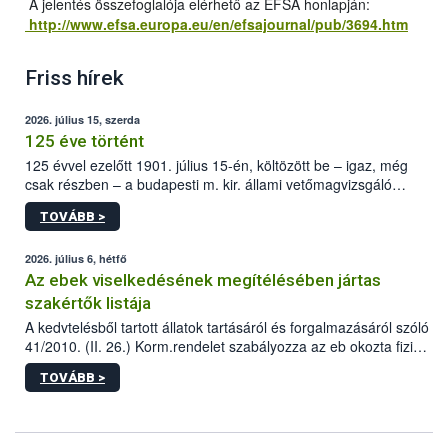
A jelentés összefoglalója elérhető az EFSA honlapján:
http://www.efsa.europa.eu/en/efsajournal/pub/3694.htm
Friss hírek
2026. július 15, szerda
125 éve történt
125 évvel ezelőtt 1901. július 15-én, költözött be – igaz, még
csak részben – a budapesti m. kir. állami vetőmagvizsgáló
állomás a Kis Rókus utca 15. szám alatti, Czigler Győző által
TOVÁBB >
tervezett új épületébe.
2026. július 6, hétfő
Az ebek viselkedésének megítélésében jártas
szakértők listája
A kedvtelésből tartott állatok tartásáról és forgalmazásáról szóló
41/2010. (II. 26.) Korm.rendelet szabályozza az eb okozta fizikai
sérülés, illetve ennek veszélye keletkezésekor felmerülő
TOVÁBB >
hatósági feladatokat, valamint a veszélyes eb tartását és annak
engedélyezését. Ezen eljárások során szükség esetén be kell
vonni az ebek viselkedésének megítélésében jártas szakértőt.