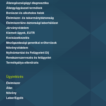
Állategészségügyi diagnosztika
Állatgyógyászati termékek
Borászat és alkoholos italok
Élelmiszer- és takarmánybiztonság
Élelmiszerlánc-biztonsági laborhálózat
Járványvédelem
Kiemelt ügyek, EUTR
Kockázatkezelés
Mezőgazdasági genetikai erőforrások
Növényvédelem
Nyilvántartási és Felügyeleti Díj
Rendszerszervezés és felügyelet
Termékpálya-ellenőrzés
Ügyintézés
Élelmiszer
Állat
Növény
Labor/Egyéb