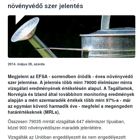
növényvédő szer jelentés
2014. május 28, szerda
Megjelent az EFSA - sorrendben ötödik - éves növényvédő
szer jelentése. A jelentés több mint 79000 élelmiszer minta
vizsgálati eredményének értékelésén alapul. A Tagállamok,
Norvégia és Izland által továbbított monitoring eredmények
alapján a mért szermaradék értékek több mint 97%-a - már
az egymást követő harmadik éve - megfelel a megengedett
határértékeknek (MRLs).
Összesen 79035 mintát vizsgáltak 647 élelmiszer típusban,
közel 900 növényvédőszer-maradék jelenlétére.
Vizsgálták az Unióban engedélyezett és nem engedélyezett