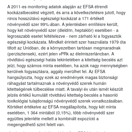
A 2011-es monitoring adatok alapján az EFSA étrendi
kockázatbecslést végzett, és arra a következtetésre jutott, hogy
nincs hosszútávú egészségi kockázat a 171 értékelt
növényvédő szer 99%-ában. A jelentésben említésre került,
hogy két növényvédő szer (dieldrin, heptaklór) esetében - a
legrosszabb esetet feltételezve - nem zárható ki a fogyasztók
egészségi kockázata. Mindkét érintett szer használata 1979 óta
tiltott az Unióban, de a környezetben tartósan megmaradnak
(perzisztensek), ezért jelen vPRk az élelmiszerláncban. A
rövidtávú egészségi hatás tekintetében a kitettség becslés azt
jelzi, hogy számos minta esetében, ha azok nagy mennyiségben
kerülnek fogyasztásra, aggály merülhet fel. Az EFSA
hangsúlyozta, hogy ezek az eredmények magas biztonsági
ráhagyást tartalmaznak a növényvédő szerek humán
kitettségének túlbecslése miatt. A tavalyi év után ismét készült
jelzés értékű kumulált rövidtávú kitettség-becslés a hasonló
toxikológiai tulajdonságú növényvédő szerek vonatkozásában.
Körtéket értékelve az EFSA megállapította, hogy két minta
esetében, 1 364 mintából (0,15%), több növényvédő szer
együttes jelenléte mellett a kombinált expozíció a
megengedhető szint felett van.