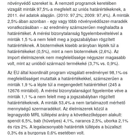
növényvédő szereket is. A nemzeti programok keretében
vizsgált minták 97,5%-a megfelelt az uniós határértékeknek, a
2011. évi adatok alapján. (2010: 97,2%; 2009: 97,4%). A minták
2,5%-ában azonban - egy vagy több növényvédőszer-maradék
vonatkozásában – az eredmény számszerűen meghaladta a
határértéket. A mérési bizonytalanság figyelembevételével a
minták 1,5 %-a nem felelt meg a jogszabályban rögzített
határértéknek. A biotermékek kisebb arányban lépték túl a
határértékeket (0,5%), mint a nem biotermékek (2,6%). Az
import élelmiszerek nem megfelelőssége négyszer magasabb
volt, mint az unióból származó termékeké (3,7% vs. 0,9%).
Az EU által koordinált program vizsgálati eredményei 98,1%-os
megfelelősséget mutattak a határértékekkel, számszerűen a
minták 1,9 %-a lépte túl a megengedett határértéket (245 a
12676 mintából). A mérési bizonytalanságot figyelembe véve a
minták 1,1 %-a nem felelt meg a jogszabályban rögzített
határértékeknek. A minták 53,4%-a nem tartalmazott mérhető
mennyiségű szermaradékot. Az élelmiszerek közül a
legnagyobb MRL túllépési arány a következőképpen alakult:
spenót 6,5%, bab (hüvelyes) 4,1%, narancs 2,5%, uborka 2,1%
és rizs 2%. A legalacsonyabb határérték túllépés a búzaliszt
0,3% és a burgonya 0,6% esetében volt.