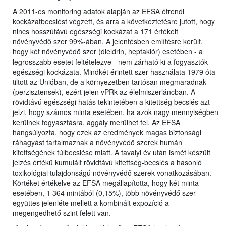
A 2011-es monitoring adatok alapján az EFSA étrendi
kockázatbecslést végzett, és arra a következtetésre jutott, hogy
nincs hosszútávú egészségi kockázat a 171 értékelt
növényvédő szer 99%-ában. A jelentésben említésre került,
hogy két növényvédő szer (dieldrin, heptaklór) esetében - a
legrosszabb esetet feltételezve - nem zárható ki a fogyasztók
egészségi kockázata. Mindkét érintett szer használata 1979 óta
tiltott az Unióban, de a környezetben tartósan megmaradnak
(perzisztensek), ezért jelen vPRk az élelmiszerláncban. A
rövidtávú egészségi hatás tekintetében a kitettség becslés azt
jelzi, hogy számos minta esetében, ha azok nagy mennyiségben
kerülnek fogyasztásra, aggály merülhet fel. Az EFSA
hangsúlyozta, hogy ezek az eredmények magas biztonsági
ráhagyást tartalmaznak a növényvédő szerek humán
kitettségének túlbecslése miatt. A tavalyi év után ismét készült
jelzés értékű kumulált rövidtávú kitettség-becslés a hasonló
toxikológiai tulajdonságú növényvédő szerek vonatkozásában.
Körtéket értékelve az EFSA megállapította, hogy két minta
esetében, 1 364 mintából (0,15%), több növényvédő szer
együttes jelenléte mellett a kombinált expozíció a
megengedhető szint felett van.