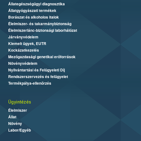
Állategészségügyi diagnosztika
Állatgyógyászati termékek
Borászat és alkoholos italok
Élelmiszer- és takarmánybiztonság
Élelmiszerlánc-biztonsági laborhálózat
Járványvédelem
Kiemelt ügyek, EUTR
Kockázatkezelés
Mezőgazdasági genetikai erőforrások
Növényvédelem
Nyilvántartási és Felügyeleti Díj
Rendszerszervezés és felügyelet
Termékpálya-ellenőrzés
Ügyintézés
Élelmiszer
Állat
Növény
Labor/Egyéb