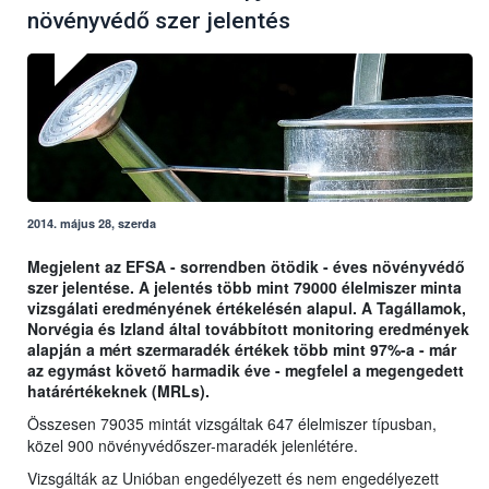
növényvédő szer jelentés
2014. május 28, szerda
Megjelent az EFSA - sorrendben ötödik - éves növényvédő
szer jelentése. A jelentés több mint 79000 élelmiszer minta
vizsgálati eredményének értékelésén alapul. A Tagállamok,
Norvégia és Izland által továbbított monitoring eredmények
alapján a mért szermaradék értékek több mint 97%-a - már
az egymást követő harmadik éve - megfelel a megengedett
határértékeknek (MRLs).
Összesen 79035 mintát vizsgáltak 647 élelmiszer típusban,
közel 900 növényvédőszer-maradék jelenlétére.
Vizsgálták az Unióban engedélyezett és nem engedélyezett