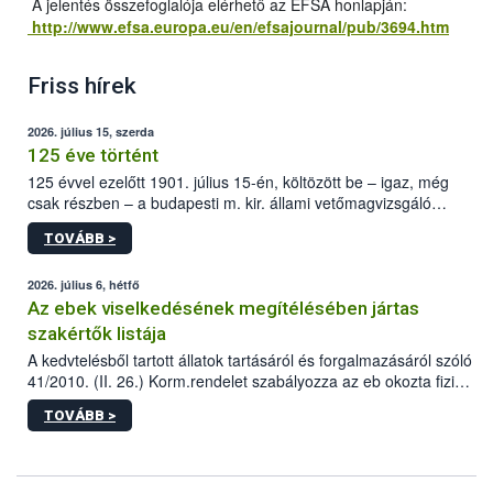
A jelentés összefoglalója elérhető az EFSA honlapján:
http://www.efsa.europa.eu/en/efsajournal/pub/3694.htm
Friss hírek
2026. július 15, szerda
125 éve történt
125 évvel ezelőtt 1901. július 15-én, költözött be – igaz, még
csak részben – a budapesti m. kir. állami vetőmagvizsgáló
állomás a Kis Rókus utca 15. szám alatti, Czigler Győző által
TOVÁBB >
tervezett új épületébe.
2026. július 6, hétfő
Az ebek viselkedésének megítélésében jártas
szakértők listája
A kedvtelésből tartott állatok tartásáról és forgalmazásáról szóló
41/2010. (II. 26.) Korm.rendelet szabályozza az eb okozta fizikai
sérülés, illetve ennek veszélye keletkezésekor felmerülő
TOVÁBB >
hatósági feladatokat, valamint a veszélyes eb tartását és annak
engedélyezését. Ezen eljárások során szükség esetén be kell
vonni az ebek viselkedésének megítélésében jártas szakértőt.