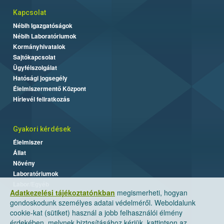
Kapcsolat
Nébih Igazgatóságok
Nébih Laboratóriumok
Kormányhivatalok
Sajtókapcsolat
Ügyfélszolgálat
Hatósági jogsegély
Élelmiszermentő Központ
Hírlevél feliratkozás
Gyakori kérdések
Élelmiszer
Állat
Növény
Laboratóriumok
Labor/Egyéb
Adatkezelési tájékoztatónkban
megismerheti, hogyan
gondoskodunk személyes adatai védelméről. Weboldalunk
cookie-kat (sütiket) használ a jobb felhasználói élmény
érdekében, melynek biztosításához kérjük, kattintson az