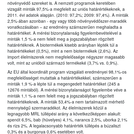
növényvédő szereket is. A nemzeti programok keretében
vizsgált minták 97,5%-a megfelelt az uniós határértékeknek, a
2011. évi adatok alapján. (2010: 97,2%; 2009: 97,4%). A minták
2,5%-ában azonban - egy vagy több növényvédőszer-maradék
vonatkozásában – az eredmény számszerűen meghaladta a
határértéket. A mérési bizonytalanság figyelembevételével a
minták 1,5 %-a nem felelt meg a jogszabályban rögzített
határértéknek. A biotermékek kisebb arányban lépték túl a
határértékeket (0,5%), mint a nem biotermékek (2,6%). Az
import élelmiszerek nem megfelelőssége négyszer magasabb
volt, mint az unióból származó termékeké (3,7% vs. 0,9%).
Az EU által koordinált program vizsgálati eredményei 98,1%-os
megfelelősséget mutattak a határértékekkel, számszerűen a
minták 1,9 %-a lépte túl a megengedett határértéket (245 a
12676 mintából). A mérési bizonytalanságot figyelembe véve a
minták 1,1 %-a nem felelt meg a jogszabályban rögzített
határértékeknek. A minták 53,4%-a nem tartalmazott mérhető
mennyiségű szermaradékot. Az élelmiszerek közül a
legnagyobb MRL túllépési arány a következőképpen alakult:
spenót 6,5%, bab (hüvelyes) 4,1%, narancs 2,5%, uborka 2,1%
és rizs 2%. A legalacsonyabb határérték túllépés a búzaliszt
0,3% és a burgonya 0,6% esetében volt.