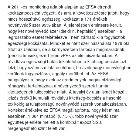
A 2011-es monitoring adatok alapján az EFSA étrendi
kockázatbecslést végzett, és arra a következtetésre jutott, hogy
nincs hosszútávú egészségi kockázat a 171 értékelt
növényvédő szer 99%-ában. A jelentésben említésre került,
hogy két növényvédő szer (dieldrin, heptaklór) esetében - a
legrosszabb esetet feltételezve - nem zárható ki a fogyasztók
egészségi kockázata. Mindkét érintett szer használata 1979 óta
tiltott az Unióban, de a környezetben tartósan megmaradnak
(perzisztensek), ezért jelen vPRk az élelmiszerláncban. A
rövidtávú egészségi hatás tekintetében a kitettség becslés azt
jelzi, hogy számos minta esetében, ha azok nagy mennyiségben
kerülnek fogyasztásra, aggály merülhet fel. Az EFSA
hangsúlyozta, hogy ezek az eredmények magas biztonsági
ráhagyást tartalmaznak a növényvédő szerek humán
kitettségének túlbecslése miatt. A tavalyi év után ismét készült
jelzés értékű kumulált rövidtávú kitettség-becslés a hasonló
toxikológiai tulajdonságú növényvédő szerek vonatkozásában.
Körtéket értékelve az EFSA megállapította, hogy két minta
esetében, 1 364 mintából (0,15%), több növényvédő szer
együttes jelenléte mellett a kombinált expozíció a
megengedhető szint felett van.