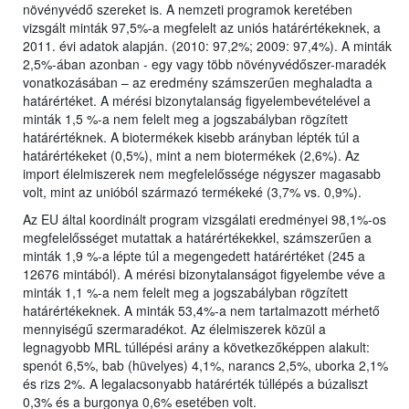
növényvédő szereket is. A nemzeti programok keretében
vizsgált minták 97,5%-a megfelelt az uniós határértékeknek, a
2011. évi adatok alapján. (2010: 97,2%; 2009: 97,4%). A minták
2,5%-ában azonban - egy vagy több növényvédőszer-maradék
vonatkozásában – az eredmény számszerűen meghaladta a
határértéket. A mérési bizonytalanság figyelembevételével a
minták 1,5 %-a nem felelt meg a jogszabályban rögzített
határértéknek. A biotermékek kisebb arányban lépték túl a
határértékeket (0,5%), mint a nem biotermékek (2,6%). Az
import élelmiszerek nem megfelelőssége négyszer magasabb
volt, mint az unióból származó termékeké (3,7% vs. 0,9%).
Az EU által koordinált program vizsgálati eredményei 98,1%-os
megfelelősséget mutattak a határértékekkel, számszerűen a
minták 1,9 %-a lépte túl a megengedett határértéket (245 a
12676 mintából). A mérési bizonytalanságot figyelembe véve a
minták 1,1 %-a nem felelt meg a jogszabályban rögzített
határértékeknek. A minták 53,4%-a nem tartalmazott mérhető
mennyiségű szermaradékot. Az élelmiszerek közül a
legnagyobb MRL túllépési arány a következőképpen alakult:
spenót 6,5%, bab (hüvelyes) 4,1%, narancs 2,5%, uborka 2,1%
és rizs 2%. A legalacsonyabb határérték túllépés a búzaliszt
0,3% és a burgonya 0,6% esetében volt.