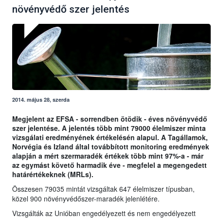
növényvédő szer jelentés
2014. május 28, szerda
Megjelent az EFSA - sorrendben ötödik - éves növényvédő
szer jelentése. A jelentés több mint 79000 élelmiszer minta
vizsgálati eredményének értékelésén alapul. A Tagállamok,
Norvégia és Izland által továbbított monitoring eredmények
alapján a mért szermaradék értékek több mint 97%-a - már
az egymást követő harmadik éve - megfelel a megengedett
határértékeknek (MRLs).
Összesen 79035 mintát vizsgáltak 647 élelmiszer típusban,
közel 900 növényvédőszer-maradék jelenlétére.
Vizsgálták az Unióban engedélyezett és nem engedélyezett