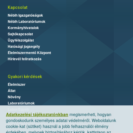
Kapcsolat
Nébih Igazgatóságok
Nébih Laboratóriumok
Kormányhivatalok
Sajtókapcsolat
Ügyfélszolgálat
Hatósági jogsegély
Élelmiszermentő Központ
Hírlevél feliratkozás
Gyakori kérdések
Élelmiszer
Állat
Növény
Laboratóriumok
Labor/Egyéb
Adatkezelési tájékoztatónkban
megismerheti, hogyan
gondoskodunk személyes adatai védelméről. Weboldalunk
cookie-kat (sütiket) használ a jobb felhasználói élmény
érdekében, melynek biztosításához kérjük, kattintson az