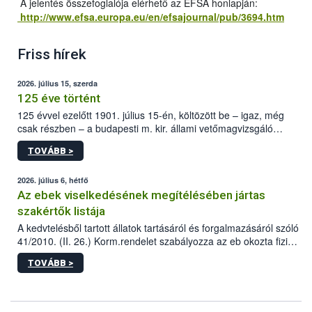
A jelentés összefoglalója elérhető az EFSA honlapján:
http://www.efsa.europa.eu/en/efsajournal/pub/3694.htm
Friss hírek
2026. július 15, szerda
125 éve történt
125 évvel ezelőtt 1901. július 15-én, költözött be – igaz, még
csak részben – a budapesti m. kir. állami vetőmagvizsgáló
állomás a Kis Rókus utca 15. szám alatti, Czigler Győző által
TOVÁBB >
tervezett új épületébe.
2026. július 6, hétfő
Az ebek viselkedésének megítélésében jártas
szakértők listája
A kedvtelésből tartott állatok tartásáról és forgalmazásáról szóló
41/2010. (II. 26.) Korm.rendelet szabályozza az eb okozta fizikai
sérülés, illetve ennek veszélye keletkezésekor felmerülő
TOVÁBB >
hatósági feladatokat, valamint a veszélyes eb tartását és annak
engedélyezését. Ezen eljárások során szükség esetén be kell
vonni az ebek viselkedésének megítélésében jártas szakértőt.