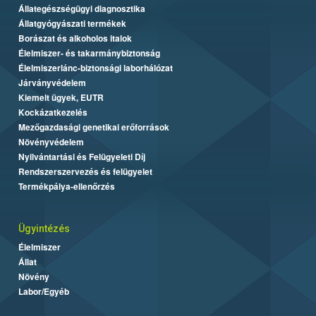
Állategészségügyi diagnosztika
Állatgyógyászati termékek
Borászat és alkoholos italok
Élelmiszer- és takarmánybiztonság
Élelmiszerlánc-biztonsági laborhálózat
Járványvédelem
Kiemelt ügyek, EUTR
Kockázatkezelés
Mezőgazdasági genetikai erőforrások
Növényvédelem
Nyilvántartási és Felügyeleti Díj
Rendszerszervezés és felügyelet
Termékpálya-ellenőrzés
Ügyintézés
Élelmiszer
Állat
Növény
Labor/Egyéb