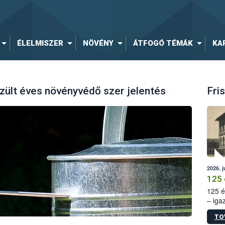
ÉLELMISZER
NÖVÉNY
ÁTFOGÓ TÉMÁK
KA
zült éves növényvédő szer jelentés
Fris
2026. j
125 
125 é
– iga
állam
TO
15. sz