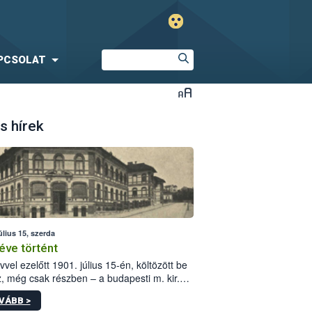
PCSOLAT
s hírek
úlius 15, szerda
éve történt
vvel ezelőtt 1901. július 15-én, költözött be
z, még csak részben – a budapesti m. kir.
i vetőmagvizsgáló állomás a Kis Rókus utca
VÁBB >
ám alatti, Czigler Győző által tervezett új