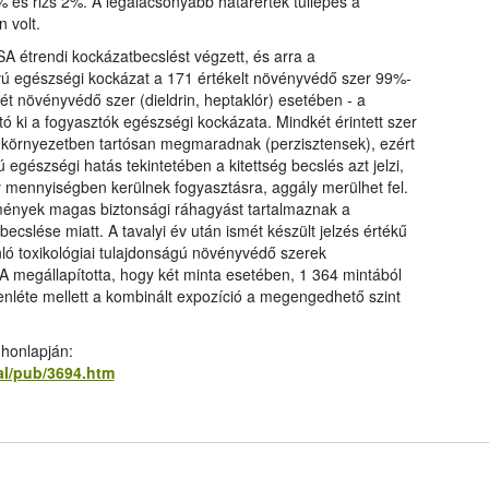
 és rizs 2%. A legalacsonyabb határérték túllépés a
 volt.
A étrendi kockázatbecslést végzett, és arra a
ávú egészségi kockázat a 171 értékelt növényvédő szer 99%-
ét növényvédő szer (dieldrin, heptaklór) esetében - a
tó ki a fogyasztók egészségi kockázata. Mindkét érintett szer
 a környezetben tartósan megmaradnak (perzisztensek), ezért
 egészségi hatás tekintetében a kitettség becslés azt jelzi,
mennyiségben kerülnek fogyasztásra, aggály merülhet fel.
ények magas biztonsági ráhagyást tartalmaznak a
cslése miatt. A tavalyi év után ismét készült jelzés értékű
nló toxikológiai tulajdonságú növényvédő szerek
 megállapította, hogy két minta esetében, 1 364 mintából
enléte mellett a kombinált expozíció a megengedhető szint
 honlapján:
al/pub/3694.htm