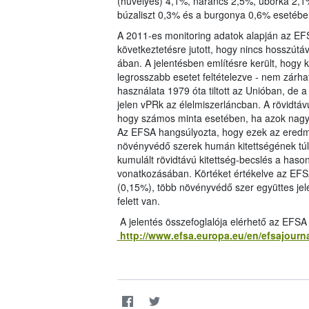
(hüvelyes) 4,1%, narancs 2,5%, uborka 2,1%
búzaliszt 0,3% és a burgonya 0,6% esetében
A 2011-es monitoring adatok alapján az EFS
következtetésre jutott, hogy nincs hosszút
ában. A jelentésben említésre került, hogy k
legrosszabb esetet feltételezve - nem zárha
használata 1979 óta tiltott az Unióban, de
jelen vPRk az élelmiszerláncban. A rövidtávú
hogy számos minta esetében, ha azok nagy 
Az EFSA hangsúlyozta, hogy ezek az eredm
növényvédő szerek humán kitettségének túlbe
kumulált rövidtávú kitettség-becslés a haso
vonatkozásában. Körtéket értékelve az EFSA
(0,15%), több növényvédő szer együttes jel
felett van.
A jelentés összefoglalója elérhető az EFSA
http://www.efsa.europa.eu/en/efsajourn