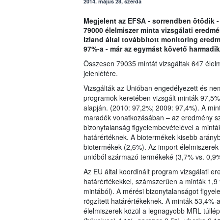
2014. május 28, szerda
Megjelent az EFSA - sorrendben ötödik -
79000 élelmiszer minta vizsgálati eredm
Izland által továbbított monitoring ere
97%-a - már az egymást követő harmadik
Összesen 79035 mintát vizsgáltak 647 élel
jelenlétére.
Vizsgálták az Unióban engedélyezett és ne
programok keretében vizsgált minták 97,5%-
alapján. (2010: 97,2%; 2009: 97,4%). A mi
maradék vonatkozásában – az eredmény sz
bizonytalanság figyelembevételével a mintá
határértéknek. A biotermékek kisebb arányb
biotermékek (2,6%). Az import élelmiszere
unióból származó termékeké (3,7% vs. 0,9%
Az EU által koordinált program vizsgálati 
határértékekkel, számszerűen a minták 1,9 
mintából). A mérési bizonytalanságot figye
rögzített határértékeknek. A minták 53,4%
élelmiszerek közül a legnagyobb MRL túllép