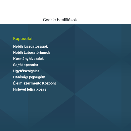
Cookie beállítások
Kapcsolat
Nébih Igazgatóságok
Nébih Laboratóriumok
Kormányhivatalok
Sajtókapcsolat
Ügyfélszolgálat
Hatósági jogsegély
Élelmiszermentő Központ
Hírlevél feliratkozás