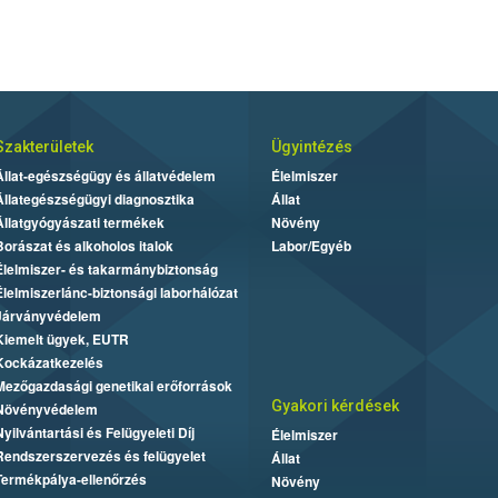
Szakterületek
Ügyintézés
Állat-egészségügy és állatvédelem
Élelmiszer
Állategészségügyi diagnosztika
Állat
Állatgyógyászati termékek
Növény
Borászat és alkoholos italok
Labor/Egyéb
Élelmiszer- és takarmánybiztonság
Élelmiszerlánc-biztonsági laborhálózat
Járványvédelem
Kiemelt ügyek, EUTR
Kockázatkezelés
Mezőgazdasági genetikai erőforrások
Gyakori kérdések
Növényvédelem
Nyilvántartási és Felügyeleti Díj
Élelmiszer
Rendszerszervezés és felügyelet
Állat
Termékpálya-ellenőrzés
Növény