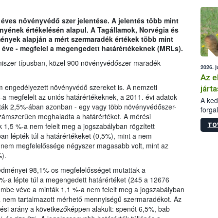
épüle
 éves növényvédő szer jelentése. A jelentés több mint
ényének értékelésén alapul. A Tagállamok, Norvégia és
dmények alapján a mért szermaradék értékek több mint
 éve - megfelel a megengedett határértékeknek (MRLs).
miszer típusban, közel 900 növényvédőszer-maradék
2026. j
Az e
m engedélyezett növényvédő szereket is. A nemzeti
járta
a megfelelt az uniós határértékeknek, a 2011. évi adatok
A kedv
nták 2,5%-ában azonban - egy vagy több növényvédőszer-
forga
ámszerűen meghaladta a határértéket. A mérési
Korm.
TO
k 1,5 %-a nem felelt meg a jogszabályban rögzített
sérül
an lépték túl a határértékeket (0,5%), mint a nem
felme
k nem megfelelőssége négyszer magasabb volt, mint az
veszé
).
Ezen 
vonni
eredményei 98,1%-os megfelelősséget mutattak a
jártas
%-a lépte túl a megengedett határértéket (245 a 12676
lembe véve a minták 1,1 %-a nem felelt meg a jogszabályban
-a nem tartalmazott mérhető mennyiségű szermaradékot. Az
ési arány a következőképpen alakult: spenót 6,5%, bab