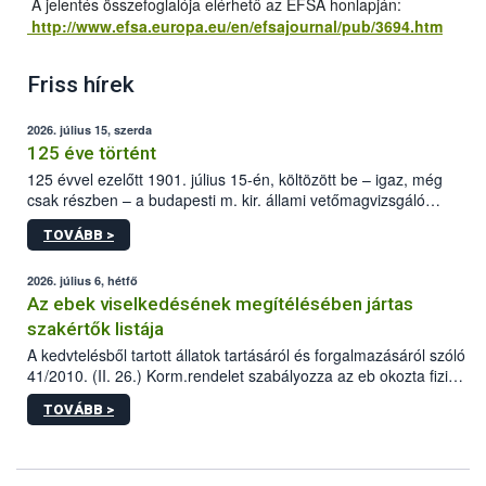
A jelentés összefoglalója elérhető az EFSA honlapján:
http://www.efsa.europa.eu/en/efsajournal/pub/3694.htm
Friss hírek
2026. július 15, szerda
125 éve történt
125 évvel ezelőtt 1901. július 15-én, költözött be – igaz, még
csak részben – a budapesti m. kir. állami vetőmagvizsgáló
állomás a Kis Rókus utca 15. szám alatti, Czigler Győző által
TOVÁBB >
tervezett új épületébe.
2026. július 6, hétfő
Az ebek viselkedésének megítélésében jártas
szakértők listája
A kedvtelésből tartott állatok tartásáról és forgalmazásáról szóló
41/2010. (II. 26.) Korm.rendelet szabályozza az eb okozta fizikai
sérülés, illetve ennek veszélye keletkezésekor felmerülő
TOVÁBB >
hatósági feladatokat, valamint a veszélyes eb tartását és annak
engedélyezését. Ezen eljárások során szükség esetén be kell
vonni az ebek viselkedésének megítélésében jártas szakértőt.