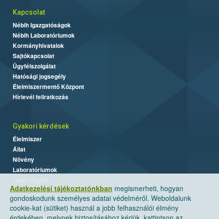
Kapcsolat
Nébih Igazgatóságok
Nébih Laboratóriumok
Kormányhivatalok
Sajtókapcsolat
Ügyfélszolgálat
Hatósági jogsegély
Élelmiszermentő Központ
Hírlevél feliratkozás
Gyakori kérdések
Élelmiszer
Állat
Növény
Laboratóriumok
Labor/Egyéb
Adatkezelési tájékoztatónkban
megismerheti, hogyan
gondoskodunk személyes adatai védelméről. Weboldalunk
cookie-kat (sütiket) használ a jobb felhasználói élmény
érdekében, melynek biztosításához kérjük, kattintson az