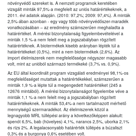
növényvédő szereket is. A nemzeti programok keretében
vizsgált minták 97,5%-a megfelelt az uniós határértékeknek, a
2011. évi adatok alapján. (2010: 97,2%; 2009: 97,4%). A minták
2,5%-ában azonban - egy vagy több növényvédőszer-maradék
vonatkozásában – az eredmény számszerűen meghaladta a
határértéket. A mérési bizonytalanság figyelembevételével a
minták 1,5 %-a nem felelt meg a jogszabályban rögzített
határértéknek. A biotermékek kisebb arányban lépték túl a
határértékeket (0,5%), mint a nem biotermékek (2,6%). Az
import élelmiszerek nem megfelelőssége négyszer magasabb
volt, mint az unióból származó termékeké (3,7% vs. 0,9%).
Az EU által koordinált program vizsgálati eredményei 98,1%-os
megfelelősséget mutattak a határértékekkel, számszerűen a
minták 1,9 %-a lépte túl a megengedett határértéket (245 a
12676 mintából). A mérési bizonytalanságot figyelembe véve a
minták 1,1 %-a nem felelt meg a jogszabályban rögzített
határértékeknek. A minták 53,4%-a nem tartalmazott mérhető
mennyiségű szermaradékot. Az élelmiszerek közül a
legnagyobb MRL túllépési arány a következőképpen alakult:
spenót 6,5%, bab (hüvelyes) 4,1%, narancs 2,5%, uborka 2,1%
és rizs 2%. A legalacsonyabb határérték túllépés a búzaliszt
0,3% és a burgonya 0,6% esetében volt.