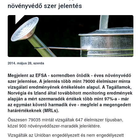
növényvédő szer jelentés
2014. május 28, szerda
Megjelent az EFSA - sorrendben ötödik - éves növényvédő
szer jelentése. A jelentés több mint 79000 élelmiszer minta
vizsgálati eredményének értékelésén alapul. A Tagállamok,
Norvégia és Izland által továbbított monitoring eredmények
alapján a mért szermaradék értékek több mint 97%-a - már
az egymást követő harmadik éve - megfelel a megengedett
határértékeknek (MRLs).
Összesen 79035 mintát vizsgáltak 647 élelmiszer típusban,
közel 900 növényvédőszer-maradék jelenlétére.
Vizsgálták az Unióban engedélyezett és nem engedélyezett