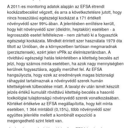
A 2011-es monitoring adatok alapján az EFSA étrendi
kockázatbecslést végzett, és arra a következtetésre jutott, hogy
nincs hosszútávú egészségi kockázat a 171 értékelt
növényvédő szer 99%-ában. A jelentésben említésre került,
hogy két növényvédő szer (dieldrin, heptaklór) esetében - a
legrosszabb esetet feltételezve - nem zárható ki a fogyasztók
egészségi kockázata. Mindkét érintett szer használata 1979 óta
tiltott az Unióban, de a környezetben tartósan megmaradnak
(perzisztensek), ezért jelen vPRk az élelmiszerláncban. A
rövidtávú egészségi hatás tekintetében a kitettség becslés azt
jelzi, hogy számos minta esetében, ha azok nagy mennyiségben
kerülnek fogyasztásra, aggály merülhet fel. Az EFSA
hangsúlyozta, hogy ezek az eredmények magas biztonsági
ráhagyást tartalmaznak a növényvédő szerek humán
kitettségének túlbecslése miatt. A tavalyi év után ismét készült
jelzés értékű kumulált rövidtávú kitettség-becslés a hasonló
toxikológiai tulajdonságú növényvédő szerek vonatkozásában.
Körtéket értékelve az EFSA megállapította, hogy két minta
esetében, 1 364 mintából (0,15%), több növényvédő szer
együttes jelenléte mellett a kombinált expozíció a
megengedhető szint felett van.