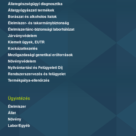
Állategészségügyi diagnosztika
Állatgyógyászati termékek
Borászat és alkoholos italok
Élelmiszer- és takarmánybiztonság
Élelmiszerlánc-biztonsági laborhálózat
Járványvédelem
Kiemelt ügyek, EUTR
Kockázatkezelés
Mezőgazdasági genetikai erőforrások
Növényvédelem
Nyilvántartási és Felügyeleti Díj
Rendszerszervezés és felügyelet
Termékpálya-ellenőrzés
Ügyintézés
Élelmiszer
Állat
Növény
Labor/Egyéb