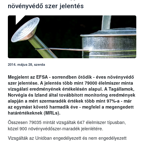
növényvédő szer jelentés
2014. május 28, szerda
Megjelent az EFSA - sorrendben ötödik - éves növényvédő
szer jelentése. A jelentés több mint 79000 élelmiszer minta
vizsgálati eredményének értékelésén alapul. A Tagállamok,
Norvégia és Izland által továbbított monitoring eredmények
alapján a mért szermaradék értékek több mint 97%-a - már
az egymást követő harmadik éve - megfelel a megengedett
határértékeknek (MRLs).
Összesen 79035 mintát vizsgáltak 647 élelmiszer típusban,
közel 900 növényvédőszer-maradék jelenlétére.
Vizsgálták az Unióban engedélyezett és nem engedélyezett