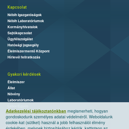
Kapcsolat
Nébih Igazgatóságok
Nébih Laboratóriumok
Kormányhivatalok
Sajtókapcsolat
Ügyfélszolgálat
Hatósági jogsegély
Élelmiszermentő Központ
Hírlevél feliratkozás
Gyakori kérdések
Élelmiszer
Állat
Növény
Laboratóriumok
Labor/Egyéb
Adatkezelési tájékoztatónkban
megismerheti, hogyan
gondoskodunk személyes adatai védelméről. Weboldalunk
cookie-kat (sütiket) használ a jobb felhasználói élmény
érdekében, melynek biztosításához kérjük, kattintson az