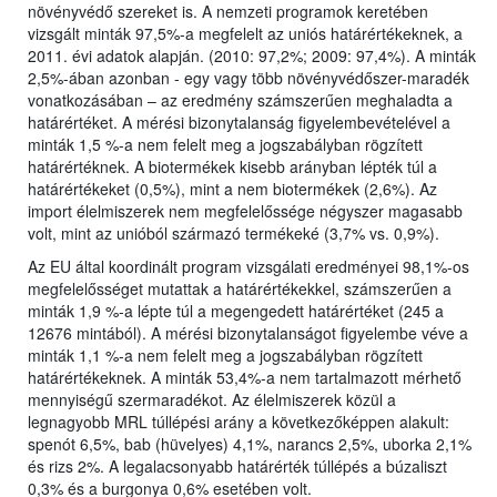
növényvédő szereket is. A nemzeti programok keretében
vizsgált minták 97,5%-a megfelelt az uniós határértékeknek, a
2011. évi adatok alapján. (2010: 97,2%; 2009: 97,4%). A minták
2,5%-ában azonban - egy vagy több növényvédőszer-maradék
vonatkozásában – az eredmény számszerűen meghaladta a
határértéket. A mérési bizonytalanság figyelembevételével a
minták 1,5 %-a nem felelt meg a jogszabályban rögzített
határértéknek. A biotermékek kisebb arányban lépték túl a
határértékeket (0,5%), mint a nem biotermékek (2,6%). Az
import élelmiszerek nem megfelelőssége négyszer magasabb
volt, mint az unióból származó termékeké (3,7% vs. 0,9%).
Az EU által koordinált program vizsgálati eredményei 98,1%-os
megfelelősséget mutattak a határértékekkel, számszerűen a
minták 1,9 %-a lépte túl a megengedett határértéket (245 a
12676 mintából). A mérési bizonytalanságot figyelembe véve a
minták 1,1 %-a nem felelt meg a jogszabályban rögzített
határértékeknek. A minták 53,4%-a nem tartalmazott mérhető
mennyiségű szermaradékot. Az élelmiszerek közül a
legnagyobb MRL túllépési arány a következőképpen alakult:
spenót 6,5%, bab (hüvelyes) 4,1%, narancs 2,5%, uborka 2,1%
és rizs 2%. A legalacsonyabb határérték túllépés a búzaliszt
0,3% és a burgonya 0,6% esetében volt.