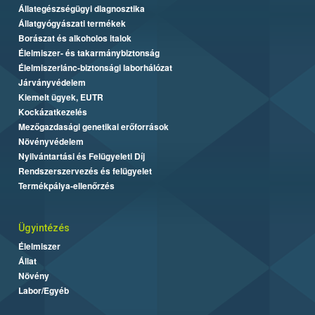
Állategészségügyi diagnosztika
Állatgyógyászati termékek
Borászat és alkoholos italok
Élelmiszer- és takarmánybiztonság
Élelmiszerlánc-biztonsági laborhálózat
Járványvédelem
Kiemelt ügyek, EUTR
Kockázatkezelés
Mezőgazdasági genetikai erőforrások
Növényvédelem
Nyilvántartási és Felügyeleti Díj
Rendszerszervezés és felügyelet
Termékpálya-ellenőrzés
Ügyintézés
Élelmiszer
Állat
Növény
Labor/Egyéb