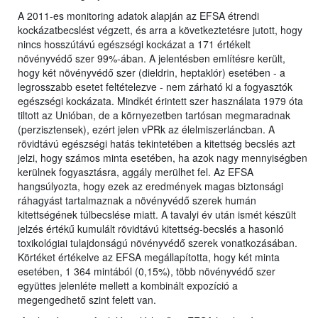
A 2011-es monitoring adatok alapján az EFSA étrendi
kockázatbecslést végzett, és arra a következtetésre jutott, hogy
nincs hosszútávú egészségi kockázat a 171 értékelt
növényvédő szer 99%-ában. A jelentésben említésre került,
hogy két növényvédő szer (dieldrin, heptaklór) esetében - a
legrosszabb esetet feltételezve - nem zárható ki a fogyasztók
egészségi kockázata. Mindkét érintett szer használata 1979 óta
tiltott az Unióban, de a környezetben tartósan megmaradnak
(perzisztensek), ezért jelen vPRk az élelmiszerláncban. A
rövidtávú egészségi hatás tekintetében a kitettség becslés azt
jelzi, hogy számos minta esetében, ha azok nagy mennyiségben
kerülnek fogyasztásra, aggály merülhet fel. Az EFSA
hangsúlyozta, hogy ezek az eredmények magas biztonsági
ráhagyást tartalmaznak a növényvédő szerek humán
kitettségének túlbecslése miatt. A tavalyi év után ismét készült
jelzés értékű kumulált rövidtávú kitettség-becslés a hasonló
toxikológiai tulajdonságú növényvédő szerek vonatkozásában.
Körtéket értékelve az EFSA megállapította, hogy két minta
esetében, 1 364 mintából (0,15%), több növényvédő szer
együttes jelenléte mellett a kombinált expozíció a
megengedhető szint felett van.