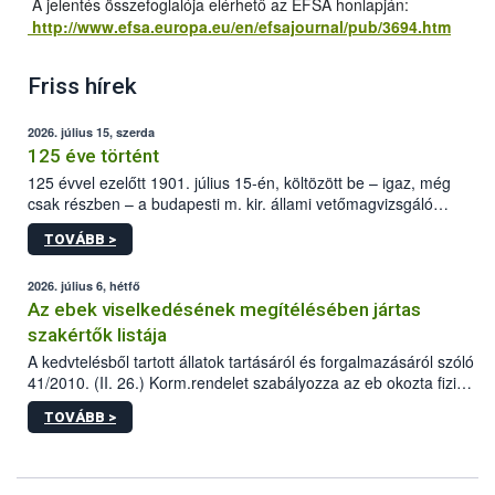
A jelentés összefoglalója elérhető az EFSA honlapján:
http://www.efsa.europa.eu/en/efsajournal/pub/3694.htm
Friss hírek
2026. július 15, szerda
125 éve történt
125 évvel ezelőtt 1901. július 15-én, költözött be – igaz, még
csak részben – a budapesti m. kir. állami vetőmagvizsgáló
állomás a Kis Rókus utca 15. szám alatti, Czigler Győző által
TOVÁBB >
tervezett új épületébe.
2026. július 6, hétfő
Az ebek viselkedésének megítélésében jártas
szakértők listája
A kedvtelésből tartott állatok tartásáról és forgalmazásáról szóló
41/2010. (II. 26.) Korm.rendelet szabályozza az eb okozta fizikai
sérülés, illetve ennek veszélye keletkezésekor felmerülő
TOVÁBB >
hatósági feladatokat, valamint a veszélyes eb tartását és annak
engedélyezését. Ezen eljárások során szükség esetén be kell
vonni az ebek viselkedésének megítélésében jártas szakértőt.