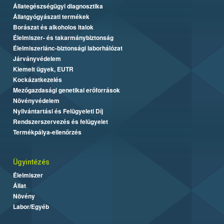
Állategészségügyi diagnosztika
Állatgyógyászati termékek
Borászat és alkoholos italok
Élelmiszer- és takarmánybiztonság
Élelmiszerlánc-biztonsági laborhálózat
Járványvédelem
Kiemelt ügyek, EUTR
Kockázatkezelés
Mezőgazdasági genetikai erőforrások
Növényvédelem
Nyilvántartási és Felügyeleti Díj
Rendszerszervezés és felügyelet
Termékpálya-ellenőrzés
Ügyintézés
Élelmiszer
Állat
Növény
Labor/Egyéb