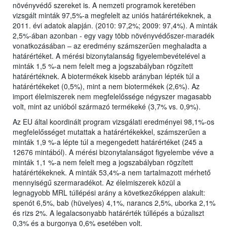
növényvédő szereket is. A nemzeti programok keretében
vizsgált minták 97,5%-a megfelelt az uniós határértékeknek, a
2011. évi adatok alapján. (2010: 97,2%; 2009: 97,4%). A minták
2,5%-ában azonban - egy vagy több növényvédőszer-maradék
vonatkozásában – az eredmény számszerűen meghaladta a
határértéket. A mérési bizonytalanság figyelembevételével a
minták 1,5 %-a nem felelt meg a jogszabályban rögzített
határértéknek. A biotermékek kisebb arányban lépték túl a
határértékeket (0,5%), mint a nem biotermékek (2,6%). Az
import élelmiszerek nem megfelelőssége négyszer magasabb
volt, mint az unióból származó termékeké (3,7% vs. 0,9%).
Az EU által koordinált program vizsgálati eredményei 98,1%-os
megfelelősséget mutattak a határértékekkel, számszerűen a
minták 1,9 %-a lépte túl a megengedett határértéket (245 a
12676 mintából). A mérési bizonytalanságot figyelembe véve a
minták 1,1 %-a nem felelt meg a jogszabályban rögzített
határértékeknek. A minták 53,4%-a nem tartalmazott mérhető
mennyiségű szermaradékot. Az élelmiszerek közül a
legnagyobb MRL túllépési arány a következőképpen alakult:
spenót 6,5%, bab (hüvelyes) 4,1%, narancs 2,5%, uborka 2,1%
és rizs 2%. A legalacsonyabb határérték túllépés a búzaliszt
0,3% és a burgonya 0,6% esetében volt.