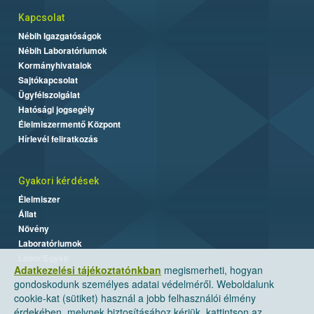
Kapcsolat
Nébih Igazgatóságok
Nébih Laboratóriumok
Kormányhivatalok
Sajtókapcsolat
Ügyfélszolgálat
Hatósági jogsegély
Élelmiszermentő Központ
Hírlevél feliratkozás
Gyakori kérdések
Élelmiszer
Állat
Növény
Laboratóriumok
Labor/Egyéb
Adatkezelési tájékoztatónkban
megismerheti, hogyan
gondoskodunk személyes adatai védelméről. Weboldalunk
cookie-kat (sütiket) használ a jobb felhasználói élmény
érdekében, melynek biztosításához kérjük, kattintson az