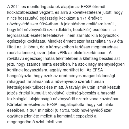
A 2011-es monitoring adatok alapján az EFSA étrendi
kockázatbecslést végzett, és arra a következtetésre jutott, hogy
nincs hosszútávú egészségi kockázat a 171 értékelt
növényvédő szer 99%-ában. A jelentésben említésre került,
hogy két növényvédő szer (dieldrin, heptaklór) esetében - a
legrosszabb esetet feltételezve - nem zárható ki a fogyasztók
egészségi kockázata. Mindkét érintett szer használata 1979 óta
tiltott az Unióban, de a környezetben tartósan megmaradnak
(perzisztensek), ezért jelen vPRk az élelmiszerláncban. A
rövidtávú egészségi hatás tekintetében a kitettség becslés azt
jelzi, hogy számos minta esetében, ha azok nagy mennyiségben
kerülnek fogyasztásra, aggály merülhet fel. Az EFSA
hangsúlyozta, hogy ezek az eredmények magas biztonsági
ráhagyást tartalmaznak a növényvédő szerek humán
kitettségének túlbecslése miatt. A tavalyi év után ismét készült
jelzés értékű kumulált rövidtávú kitettség-becslés a hasonló
toxikológiai tulajdonságú növényvédő szerek vonatkozásában.
Körtéket értékelve az EFSA megállapította, hogy két minta
esetében, 1 364 mintából (0,15%), több növényvédő szer
együttes jelenléte mellett a kombinált expozíció a
megengedhető szint felett van.