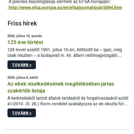
A jelentés összefoglalója elérhető az EFSA honlapján:
http://www.efsa.europa.eu/en/efsajournal/pub/3694.htm
Friss hírek
2026. július 15, szerda
125 éve történt
125 évvel ezelőtt 1901. július 15-én, költözött be – igaz, még
csak részben – a budapesti m. kir. állami vetőmagvizsgáló
állomás a Kis Rókus utca 15. szám alatti, Czigler Győző által
TOVÁBB >
tervezett új épületébe.
2026. július 6, hétfő
Az ebek viselkedésének megítélésében jártas
szakértők listája
A kedvtelésből tartott állatok tartásáról és forgalmazásáról szóló
41/2010. (II. 26.) Korm.rendelet szabályozza az eb okozta fizikai
sérülés, illetve ennek veszélye keletkezésekor felmerülő
TOVÁBB >
hatósági feladatokat, valamint a veszélyes eb tartását és annak
engedélyezését. Ezen eljárások során szükség esetén be kell
vonni az ebek viselkedésének megítélésében jártas szakértőt.