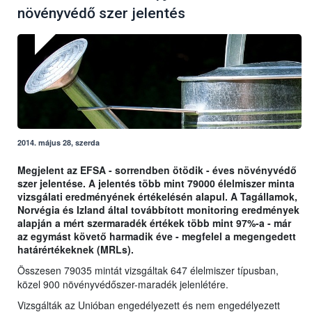
növényvédő szer jelentés
2014. május 28, szerda
Megjelent az EFSA - sorrendben ötödik - éves növényvédő
szer jelentése. A jelentés több mint 79000 élelmiszer minta
vizsgálati eredményének értékelésén alapul. A Tagállamok,
Norvégia és Izland által továbbított monitoring eredmények
alapján a mért szermaradék értékek több mint 97%-a - már
az egymást követő harmadik éve - megfelel a megengedett
határértékeknek (MRLs).
Összesen 79035 mintát vizsgáltak 647 élelmiszer típusban,
közel 900 növényvédőszer-maradék jelenlétére.
Vizsgálták az Unióban engedélyezett és nem engedélyezett