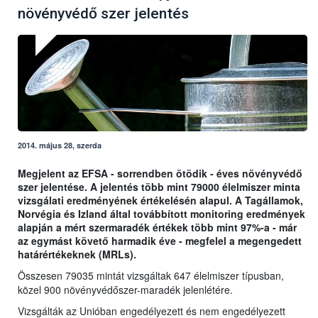
növényvédő szer jelentés
2014. május 28, szerda
Megjelent az EFSA - sorrendben ötödik - éves növényvédő
szer jelentése. A jelentés több mint 79000 élelmiszer minta
vizsgálati eredményének értékelésén alapul. A Tagállamok,
Norvégia és Izland által továbbított monitoring eredmények
alapján a mért szermaradék értékek több mint 97%-a - már
az egymást követő harmadik éve - megfelel a megengedett
határértékeknek (MRLs).
Összesen 79035 mintát vizsgáltak 647 élelmiszer típusban,
közel 900 növényvédőszer-maradék jelenlétére.
Vizsgálták az Unióban engedélyezett és nem engedélyezett