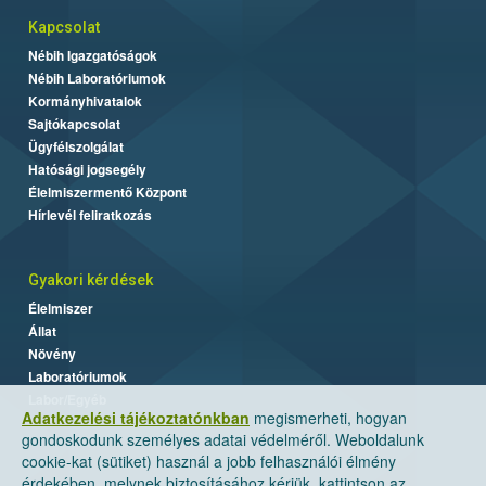
Kapcsolat
Nébih Igazgatóságok
Nébih Laboratóriumok
Kormányhivatalok
Sajtókapcsolat
Ügyfélszolgálat
Hatósági jogsegély
Élelmiszermentő Központ
Hírlevél feliratkozás
Gyakori kérdések
Élelmiszer
Állat
Növény
Laboratóriumok
Labor/Egyéb
Adatkezelési tájékoztatónkban
megismerheti, hogyan
gondoskodunk személyes adatai védelméről. Weboldalunk
cookie-kat (sütiket) használ a jobb felhasználói élmény
érdekében, melynek biztosításához kérjük, kattintson az