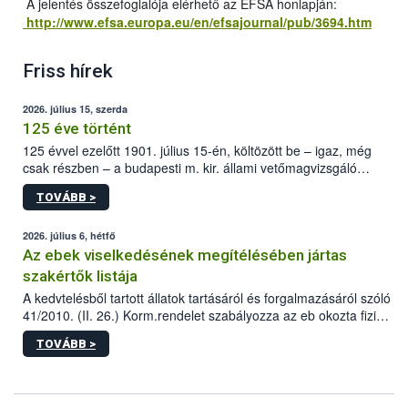
A jelentés összefoglalója elérhető az EFSA honlapján:
http://www.efsa.europa.eu/en/efsajournal/pub/3694.htm
Friss hírek
2026. július 15, szerda
125 éve történt
125 évvel ezelőtt 1901. július 15-én, költözött be – igaz, még
csak részben – a budapesti m. kir. állami vetőmagvizsgáló
állomás a Kis Rókus utca 15. szám alatti, Czigler Győző által
TOVÁBB >
tervezett új épületébe.
2026. július 6, hétfő
Az ebek viselkedésének megítélésében jártas
szakértők listája
A kedvtelésből tartott állatok tartásáról és forgalmazásáról szóló
41/2010. (II. 26.) Korm.rendelet szabályozza az eb okozta fizikai
sérülés, illetve ennek veszélye keletkezésekor felmerülő
TOVÁBB >
hatósági feladatokat, valamint a veszélyes eb tartását és annak
engedélyezését. Ezen eljárások során szükség esetén be kell
vonni az ebek viselkedésének megítélésében jártas szakértőt.