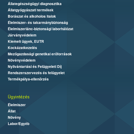
Állategészségügyi diagnosztika
Állatgyógyászati termékek
Borászat és alkoholos italok
Élelmiszer- és takarmánybiztonság
Élelmiszerlánc-biztonsági laborhálózat
Járványvédelem
Kiemelt ügyek, EUTR
Kockázatkezelés
Mezőgazdasági genetikai erőforrások
Növényvédelem
Nyilvántartási és Felügyeleti Díj
Rendszerszervezés és felügyelet
Termékpálya-ellenőrzés
Ügyintézés
Élelmiszer
Állat
Növény
Labor/Egyéb