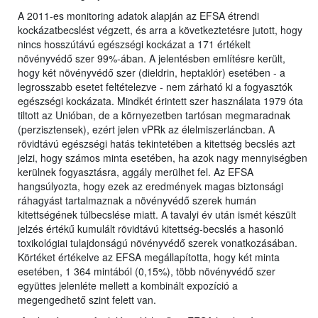
A 2011-es monitoring adatok alapján az EFSA étrendi
kockázatbecslést végzett, és arra a következtetésre jutott, hogy
nincs hosszútávú egészségi kockázat a 171 értékelt
növényvédő szer 99%-ában. A jelentésben említésre került,
hogy két növényvédő szer (dieldrin, heptaklór) esetében - a
legrosszabb esetet feltételezve - nem zárható ki a fogyasztók
egészségi kockázata. Mindkét érintett szer használata 1979 óta
tiltott az Unióban, de a környezetben tartósan megmaradnak
(perzisztensek), ezért jelen vPRk az élelmiszerláncban. A
rövidtávú egészségi hatás tekintetében a kitettség becslés azt
jelzi, hogy számos minta esetében, ha azok nagy mennyiségben
kerülnek fogyasztásra, aggály merülhet fel. Az EFSA
hangsúlyozta, hogy ezek az eredmények magas biztonsági
ráhagyást tartalmaznak a növényvédő szerek humán
kitettségének túlbecslése miatt. A tavalyi év után ismét készült
jelzés értékű kumulált rövidtávú kitettség-becslés a hasonló
toxikológiai tulajdonságú növényvédő szerek vonatkozásában.
Körtéket értékelve az EFSA megállapította, hogy két minta
esetében, 1 364 mintából (0,15%), több növényvédő szer
együttes jelenléte mellett a kombinált expozíció a
megengedhető szint felett van.