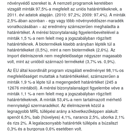
növényvédő szereket is. A nemzeti programok keretében
vizsgált minták 97,5%-a megfelelt az uniós határértékeknek, a
2011. évi adatok alapján. (2010: 97,2%; 2009: 97,4%). A minták
2,5%-ában azonban - egy vagy több növényvédőszer-maradék
vonatkozásában – az eredmény számszerűen meghaladta a
határértéket. A mérési bizonytalanság figyelembevételével a
minták 1,5 %-a nem felelt meg a jogszabályban rögzített
határértéknek. A biotermékek kisebb arányban lépték túl a
határértékeket (0,5%), mint a nem biotermékek (2,6%). Az
import élelmiszerek nem megfelelőssége négyszer magasabb
volt, mint az unióból származó termékeké (3,7% vs. 0,9%).
Az EU által koordinált program vizsgálati eredményei 98,1%-os
megfelelősséget mutattak a határértékekkel, számszerűen a
minták 1,9 %-a lépte túl a megengedett határértéket (245 a
12676 mintából). A mérési bizonytalanságot figyelembe véve a
minták 1,1 %-a nem felelt meg a jogszabályban rögzített
határértékeknek. A minták 53,4%-a nem tartalmazott mérhető
mennyiségű szermaradékot. Az élelmiszerek közül a
legnagyobb MRL túllépési arány a következőképpen alakult:
spenót 6,5%, bab (hüvelyes) 4,1%, narancs 2,5%, uborka 2,1%
és rizs 2%. A legalacsonyabb határérték túllépés a búzaliszt
0,3% és a burgonya 0,6% esetében volt.