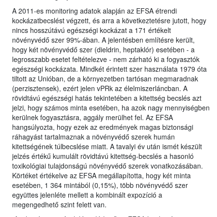
A 2011-es monitoring adatok alapján az EFSA étrendi
kockázatbecslést végzett, és arra a következtetésre jutott, hogy
nincs hosszútávú egészségi kockázat a 171 értékelt
növényvédő szer 99%-ában. A jelentésben említésre került,
hogy két növényvédő szer (dieldrin, heptaklór) esetében - a
legrosszabb esetet feltételezve - nem zárható ki a fogyasztók
egészségi kockázata. Mindkét érintett szer használata 1979 óta
tiltott az Unióban, de a környezetben tartósan megmaradnak
(perzisztensek), ezért jelen vPRk az élelmiszerláncban. A
rövidtávú egészségi hatás tekintetében a kitettség becslés azt
jelzi, hogy számos minta esetében, ha azok nagy mennyiségben
kerülnek fogyasztásra, aggály merülhet fel. Az EFSA
hangsúlyozta, hogy ezek az eredmények magas biztonsági
ráhagyást tartalmaznak a növényvédő szerek humán
kitettségének túlbecslése miatt. A tavalyi év után ismét készült
jelzés értékű kumulált rövidtávú kitettség-becslés a hasonló
toxikológiai tulajdonságú növényvédő szerek vonatkozásában.
Körtéket értékelve az EFSA megállapította, hogy két minta
esetében, 1 364 mintából (0,15%), több növényvédő szer
együttes jelenléte mellett a kombinált expozíció a
megengedhető szint felett van.