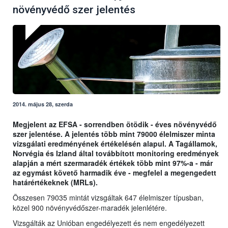
növényvédő szer jelentés
2014. május 28, szerda
Megjelent az EFSA - sorrendben ötödik - éves növényvédő
szer jelentése. A jelentés több mint 79000 élelmiszer minta
vizsgálati eredményének értékelésén alapul. A Tagállamok,
Norvégia és Izland által továbbított monitoring eredmények
alapján a mért szermaradék értékek több mint 97%-a - már
az egymást követő harmadik éve - megfelel a megengedett
határértékeknek (MRLs).
Összesen 79035 mintát vizsgáltak 647 élelmiszer típusban,
közel 900 növényvédőszer-maradék jelenlétére.
Vizsgálták az Unióban engedélyezett és nem engedélyezett