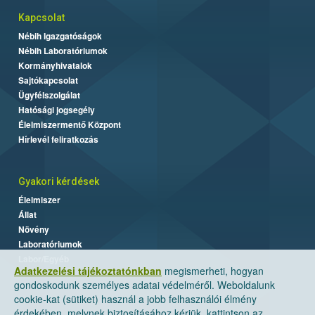
Kapcsolat
Nébih Igazgatóságok
Nébih Laboratóriumok
Kormányhivatalok
Sajtókapcsolat
Ügyfélszolgálat
Hatósági jogsegély
Élelmiszermentő Központ
Hírlevél feliratkozás
Gyakori kérdések
Élelmiszer
Állat
Növény
Laboratóriumok
Labor/Egyéb
Adatkezelési tájékoztatónkban
megismerheti, hogyan
gondoskodunk személyes adatai védelméről. Weboldalunk
cookie-kat (sütiket) használ a jobb felhasználói élmény
érdekében, melynek biztosításához kérjük, kattintson az