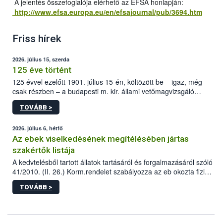
A jelentés összefoglalója elérhető az EFSA honlapján:
http://www.efsa.europa.eu/en/efsajournal/pub/3694.htm
Friss hírek
2026. július 15, szerda
125 éve történt
125 évvel ezelőtt 1901. július 15-én, költözött be – igaz, még
csak részben – a budapesti m. kir. állami vetőmagvizsgáló
állomás a Kis Rókus utca 15. szám alatti, Czigler Győző által
TOVÁBB >
tervezett új épületébe.
2026. július 6, hétfő
Az ebek viselkedésének megítélésében jártas
szakértők listája
A kedvtelésből tartott állatok tartásáról és forgalmazásáról szóló
41/2010. (II. 26.) Korm.rendelet szabályozza az eb okozta fizikai
sérülés, illetve ennek veszélye keletkezésekor felmerülő
TOVÁBB >
hatósági feladatokat, valamint a veszélyes eb tartását és annak
engedélyezését. Ezen eljárások során szükség esetén be kell
vonni az ebek viselkedésének megítélésében jártas szakértőt.