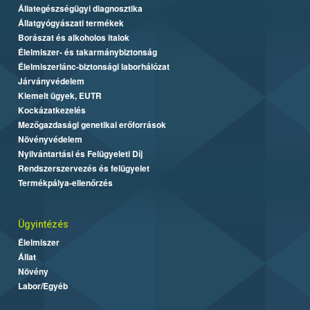
Állategészségügyi diagnosztika
Állatgyógyászati termékek
Borászat és alkoholos italok
Élelmiszer- és takarmánybiztonság
Élelmiszerlánc-biztonsági laborhálózat
Járványvédelem
Kiemelt ügyek, EUTR
Kockázatkezelés
Mezőgazdasági genetikai erőforrások
Növényvédelem
Nyilvántartási és Felügyeleti Díj
Rendszerszervezés és felügyelet
Termékpálya-ellenőrzés
Ügyintézés
Élelmiszer
Állat
Növény
Labor/Egyéb