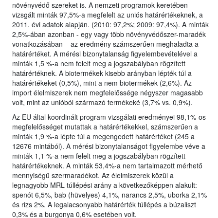
növényvédő szereket is. A nemzeti programok keretében
vizsgált minták 97,5%-a megfelelt az uniós határértékeknek, a
2011. évi adatok alapján. (2010: 97,2%; 2009: 97,4%). A minták
2,5%-ában azonban - egy vagy több növényvédőszer-maradék
vonatkozásában – az eredmény számszerűen meghaladta a
határértéket. A mérési bizonytalanság figyelembevételével a
minták 1,5 %-a nem felelt meg a jogszabályban rögzített
határértéknek. A biotermékek kisebb arányban lépték túl a
határértékeket (0,5%), mint a nem biotermékek (2,6%). Az
import élelmiszerek nem megfelelőssége négyszer magasabb
volt, mint az unióból származó termékeké (3,7% vs. 0,9%).
Az EU által koordinált program vizsgálati eredményei 98,1%-os
megfelelősséget mutattak a határértékekkel, számszerűen a
minták 1,9 %-a lépte túl a megengedett határértéket (245 a
12676 mintából). A mérési bizonytalanságot figyelembe véve a
minták 1,1 %-a nem felelt meg a jogszabályban rögzített
határértékeknek. A minták 53,4%-a nem tartalmazott mérhető
mennyiségű szermaradékot. Az élelmiszerek közül a
legnagyobb MRL túllépési arány a következőképpen alakult:
spenót 6,5%, bab (hüvelyes) 4,1%, narancs 2,5%, uborka 2,1%
és rizs 2%. A legalacsonyabb határérték túllépés a búzaliszt
0,3% és a burgonya 0,6% esetében volt.