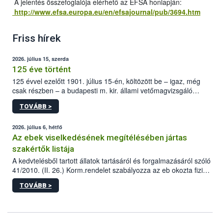
A jelentés összefoglalója elérhető az EFSA honlapján:
http://www.efsa.europa.eu/en/efsajournal/pub/3694.htm
Friss hírek
2026. július 15, szerda
125 éve történt
125 évvel ezelőtt 1901. július 15-én, költözött be – igaz, még
csak részben – a budapesti m. kir. állami vetőmagvizsgáló
állomás a Kis Rókus utca 15. szám alatti, Czigler Győző által
TOVÁBB >
tervezett új épületébe.
2026. július 6, hétfő
Az ebek viselkedésének megítélésében jártas
szakértők listája
A kedvtelésből tartott állatok tartásáról és forgalmazásáról szóló
41/2010. (II. 26.) Korm.rendelet szabályozza az eb okozta fizikai
sérülés, illetve ennek veszélye keletkezésekor felmerülő
TOVÁBB >
hatósági feladatokat, valamint a veszélyes eb tartását és annak
engedélyezését. Ezen eljárások során szükség esetén be kell
vonni az ebek viselkedésének megítélésében jártas szakértőt.