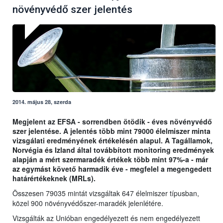
növényvédő szer jelentés
2014. május 28, szerda
Megjelent az EFSA - sorrendben ötödik - éves növényvédő
szer jelentése. A jelentés több mint 79000 élelmiszer minta
vizsgálati eredményének értékelésén alapul. A Tagállamok,
Norvégia és Izland által továbbított monitoring eredmények
alapján a mért szermaradék értékek több mint 97%-a - már
az egymást követő harmadik éve - megfelel a megengedett
határértékeknek (MRLs).
Összesen 79035 mintát vizsgáltak 647 élelmiszer típusban,
közel 900 növényvédőszer-maradék jelenlétére.
Vizsgálták az Unióban engedélyezett és nem engedélyezett