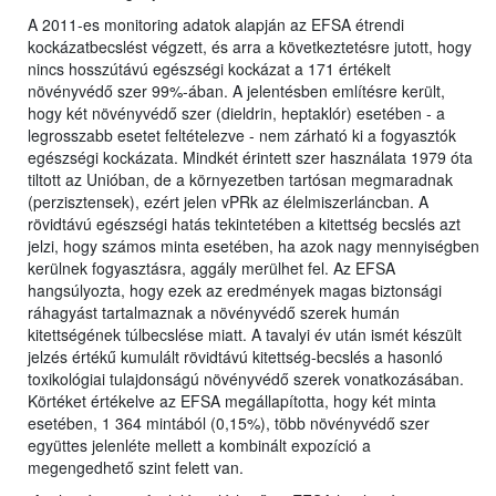
A 2011-es monitoring adatok alapján az EFSA étrendi
kockázatbecslést végzett, és arra a következtetésre jutott, hogy
nincs hosszútávú egészségi kockázat a 171 értékelt
növényvédő szer 99%-ában. A jelentésben említésre került,
hogy két növényvédő szer (dieldrin, heptaklór) esetében - a
legrosszabb esetet feltételezve - nem zárható ki a fogyasztók
egészségi kockázata. Mindkét érintett szer használata 1979 óta
tiltott az Unióban, de a környezetben tartósan megmaradnak
(perzisztensek), ezért jelen vPRk az élelmiszerláncban. A
rövidtávú egészségi hatás tekintetében a kitettség becslés azt
jelzi, hogy számos minta esetében, ha azok nagy mennyiségben
kerülnek fogyasztásra, aggály merülhet fel. Az EFSA
hangsúlyozta, hogy ezek az eredmények magas biztonsági
ráhagyást tartalmaznak a növényvédő szerek humán
kitettségének túlbecslése miatt. A tavalyi év után ismét készült
jelzés értékű kumulált rövidtávú kitettség-becslés a hasonló
toxikológiai tulajdonságú növényvédő szerek vonatkozásában.
Körtéket értékelve az EFSA megállapította, hogy két minta
esetében, 1 364 mintából (0,15%), több növényvédő szer
együttes jelenléte mellett a kombinált expozíció a
megengedhető szint felett van.