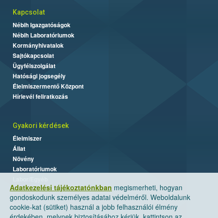
Kapcsolat
Nébih Igazgatóságok
Nébih Laboratóriumok
Kormányhivatalok
Sajtókapcsolat
Ügyfélszolgálat
Hatósági jogsegély
Élelmiszermentő Központ
Hírlevél feliratkozás
Gyakori kérdések
Élelmiszer
Állat
Növény
Laboratóriumok
Labor/Egyéb
Adatkezelési tájékoztatónkban
megismerheti, hogyan
gondoskodunk személyes adatai védelméről. Weboldalunk
cookie-kat (sütiket) használ a jobb felhasználói élmény
érdekében, melynek biztosításához kérjük, kattintson az