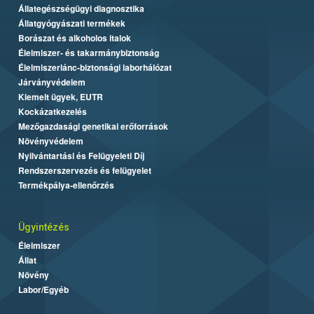
Állategészségügyi diagnosztika
Állatgyógyászati termékek
Borászat és alkoholos italok
Élelmiszer- és takarmánybiztonság
Élelmiszerlánc-biztonsági laborhálózat
Járványvédelem
Kiemelt ügyek, EUTR
Kockázatkezelés
Mezőgazdasági genetikai erőforrások
Növényvédelem
Nyilvántartási és Felügyeleti Díj
Rendszerszervezés és felügyelet
Termékpálya-ellenőrzés
Ügyintézés
Élelmiszer
Állat
Növény
Labor/Egyéb