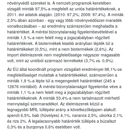
növényvédő szereket is. A nemzeti programok keretében
vizsgált minták 97,5%-a megfelelt az uniós határértékeknek, a
2011. évi adatok alapján. (2010: 97,2%; 2009: 97,4%). A minták
2,5%-ában azonban - egy vagy több növényvédőszer-maradék
vonatkozásában – az eredmény számszerűen meghaladta a
határértéket. A mérési bizonytalanság figyelembevételével a
minták 1,5 %-a nem felelt meg a jogszabályban rögzített
határértéknek. A biotermékek kisebb arányban lépték túl a
határértékeket (0,5%), mint a nem biotermékek (2,6%). Az
import élelmiszerek nem megfelelőssége négyszer magasabb
volt, mint az unióból származó termékeké (3,7% vs. 0,9%).
Az EU által koordinált program vizsgálati eredményei 98,1%-os
megfelelősséget mutattak a határértékekkel, számszerűen a
minták 1,9 %-a lépte túl a megengedett határértéket (245 a
12676 mintából). A mérési bizonytalanságot figyelembe véve a
minták 1,1 %-a nem felelt meg a jogszabályban rögzített
határértékeknek. A minták 53,4%-a nem tartalmazott mérhető
mennyiségű szermaradékot. Az élelmiszerek közül a
legnagyobb MRL túllépési arány a következőképpen alakult:
spenót 6,5%, bab (hüvelyes) 4,1%, narancs 2,5%, uborka 2,1%
és rizs 2%. A legalacsonyabb határérték túllépés a búzaliszt
0,3% és a burgonya 0,6% esetében volt.