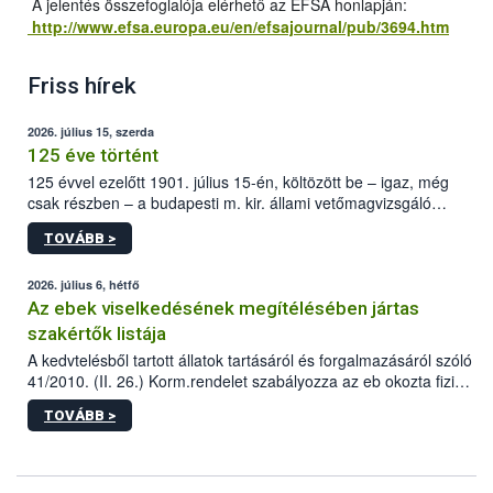
A jelentés összefoglalója elérhető az EFSA honlapján:
http://www.efsa.europa.eu/en/efsajournal/pub/3694.htm
Friss hírek
2026. július 15, szerda
125 éve történt
125 évvel ezelőtt 1901. július 15-én, költözött be – igaz, még
csak részben – a budapesti m. kir. állami vetőmagvizsgáló
állomás a Kis Rókus utca 15. szám alatti, Czigler Győző által
TOVÁBB >
tervezett új épületébe.
2026. július 6, hétfő
Az ebek viselkedésének megítélésében jártas
szakértők listája
A kedvtelésből tartott állatok tartásáról és forgalmazásáról szóló
41/2010. (II. 26.) Korm.rendelet szabályozza az eb okozta fizikai
sérülés, illetve ennek veszélye keletkezésekor felmerülő
TOVÁBB >
hatósági feladatokat, valamint a veszélyes eb tartását és annak
engedélyezését. Ezen eljárások során szükség esetén be kell
vonni az ebek viselkedésének megítélésében jártas szakértőt.