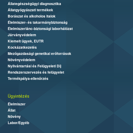
Állategészségügyi diagnosztika
Állatgyógyászati termékek
Borászat és alkoholos italok
Élelmiszer- és takarmánybiztonság
Élelmiszerlánc-biztonsági laborhálózat
Járványvédelem
Kiemelt ügyek, EUTR
Kockázatkezelés
Mezőgazdasági genetikai erőforrások
Növényvédelem
Nyilvántartási és Felügyeleti Díj
Rendszerszervezés és felügyelet
Termékpálya-ellenőrzés
Ügyintézés
Élelmiszer
Állat
Növény
Labor/Egyéb