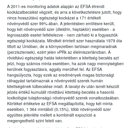
A 2011-es monitoring adatok alapján az EFSA étrendi
kockázatbecslést végzett, és arra a következtetésre jutott, hogy
nincs hosszútávú egészségi kockázat a 171 értékelt
növényvédő szer 99%-ában. A jelentésben említésre került,
hogy két növényvédő szer (dieldrin, heptaklór) esetében - a
legrosszabb esetet feltételezve - nem zárható ki a fogyasztók
egészségi kockázata. Mindkét érintett szer használata 1979 óta
tiltott az Unióban, de a környezetben tartósan megmaradnak
(perzisztensek), ezért jelen vPRk az élelmiszerláncban. A
rövidtávú egészségi hatás tekintetében a kitettség becslés azt
jelzi, hogy számos minta esetében, ha azok nagy mennyiségben
kerülnek fogyasztásra, aggály merülhet fel. Az EFSA
hangsúlyozta, hogy ezek az eredmények magas biztonsági
ráhagyást tartalmaznak a növényvédő szerek humán
kitettségének túlbecslése miatt. A tavalyi év után ismét készült
jelzés értékű kumulált rövidtávú kitettség-becslés a hasonló
toxikológiai tulajdonságú növényvédő szerek vonatkozásában.
Körtéket értékelve az EFSA megállapította, hogy két minta
esetében, 1 364 mintából (0,15%), több növényvédő szer
együttes jelenléte mellett a kombinált expozíció a
megengedhető szint felett van.