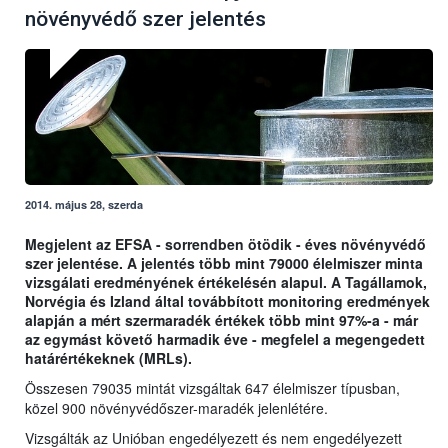
növényvédő szer jelentés
2014. május 28, szerda
Megjelent az EFSA - sorrendben ötödik - éves növényvédő
szer jelentése. A jelentés több mint 79000 élelmiszer minta
vizsgálati eredményének értékelésén alapul. A Tagállamok,
Norvégia és Izland által továbbított monitoring eredmények
alapján a mért szermaradék értékek több mint 97%-a - már
az egymást követő harmadik éve - megfelel a megengedett
határértékeknek (MRLs).
Összesen 79035 mintát vizsgáltak 647 élelmiszer típusban,
közel 900 növényvédőszer-maradék jelenlétére.
Vizsgálták az Unióban engedélyezett és nem engedélyezett