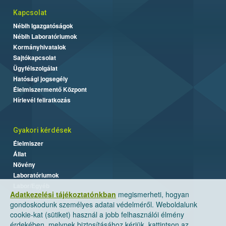
Kapcsolat
Nébih Igazgatóságok
Nébih Laboratóriumok
Kormányhivatalok
Sajtókapcsolat
Ügyfélszolgálat
Hatósági jogsegély
Élelmiszermentő Központ
Hírlevél feliratkozás
Gyakori kérdések
Élelmiszer
Állat
Növény
Laboratóriumok
Labor/Egyéb
Adatkezelési tájékoztatónkban
megismerheti, hogyan
gondoskodunk személyes adatai védelméről. Weboldalunk
cookie-kat (sütiket) használ a jobb felhasználói élmény
érdekében, melynek biztosításához kérjük, kattintson az