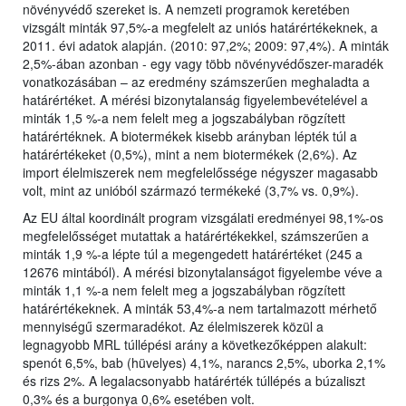
növényvédő szereket is. A nemzeti programok keretében
vizsgált minták 97,5%-a megfelelt az uniós határértékeknek, a
2011. évi adatok alapján. (2010: 97,2%; 2009: 97,4%). A minták
2,5%-ában azonban - egy vagy több növényvédőszer-maradék
vonatkozásában – az eredmény számszerűen meghaladta a
határértéket. A mérési bizonytalanság figyelembevételével a
minták 1,5 %-a nem felelt meg a jogszabályban rögzített
határértéknek. A biotermékek kisebb arányban lépték túl a
határértékeket (0,5%), mint a nem biotermékek (2,6%). Az
import élelmiszerek nem megfelelőssége négyszer magasabb
volt, mint az unióból származó termékeké (3,7% vs. 0,9%).
Az EU által koordinált program vizsgálati eredményei 98,1%-os
megfelelősséget mutattak a határértékekkel, számszerűen a
minták 1,9 %-a lépte túl a megengedett határértéket (245 a
12676 mintából). A mérési bizonytalanságot figyelembe véve a
minták 1,1 %-a nem felelt meg a jogszabályban rögzített
határértékeknek. A minták 53,4%-a nem tartalmazott mérhető
mennyiségű szermaradékot. Az élelmiszerek közül a
legnagyobb MRL túllépési arány a következőképpen alakult:
spenót 6,5%, bab (hüvelyes) 4,1%, narancs 2,5%, uborka 2,1%
és rizs 2%. A legalacsonyabb határérték túllépés a búzaliszt
0,3% és a burgonya 0,6% esetében volt.