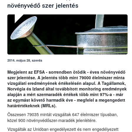
növényvédő szer jelentés
2014. május 28, szerda
Megjelent az EFSA - sorrendben ötödik - éves növényvédő
szer jelentése. A jelentés több mint 79000 élelmiszer minta
vizsgálati eredményének értékelésén alapul. A Tagállamok,
Norvégia és Izland által továbbított monitoring eredmények
alapján a mért szermaradék értékek több mint 97%-a - már
az egymást követő harmadik éve - megfelel a megengedett
határértékeknek (MRLs).
Összesen 79035 mintát vizsgáltak 647 élelmiszer típusban,
közel 900 növényvédőszer-maradék jelenlétére.
Vizsgálták az Unióban engedélyezett és nem engedélyezett