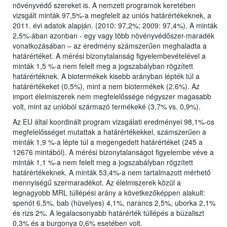
növényvédő szereket is. A nemzeti programok keretében
vizsgált minták 97,5%-a megfelelt az uniós határértékeknek, a
2011. évi adatok alapján. (2010: 97,2%; 2009: 97,4%). A minták
2,5%-ában azonban - egy vagy több növényvédőszer-maradék
vonatkozásában – az eredmény számszerűen meghaladta a
határértéket. A mérési bizonytalanság figyelembevételével a
minták 1,5 %-a nem felelt meg a jogszabályban rögzített
határértéknek. A biotermékek kisebb arányban lépték túl a
határértékeket (0,5%), mint a nem biotermékek (2,6%). Az
import élelmiszerek nem megfelelőssége négyszer magasabb
volt, mint az unióból származó termékeké (3,7% vs. 0,9%).
Az EU által koordinált program vizsgálati eredményei 98,1%-os
megfelelősséget mutattak a határértékekkel, számszerűen a
minták 1,9 %-a lépte túl a megengedett határértéket (245 a
12676 mintából). A mérési bizonytalanságot figyelembe véve a
minták 1,1 %-a nem felelt meg a jogszabályban rögzített
határértékeknek. A minták 53,4%-a nem tartalmazott mérhető
mennyiségű szermaradékot. Az élelmiszerek közül a
legnagyobb MRL túllépési arány a következőképpen alakult:
spenót 6,5%, bab (hüvelyes) 4,1%, narancs 2,5%, uborka 2,1%
és rizs 2%. A legalacsonyabb határérték túllépés a búzaliszt
0,3% és a burgonya 0,6% esetében volt.