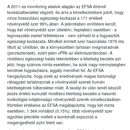
A 2011-es monitoring adatok alapján az EFSA étrendi
kockázatbecslést végzett, és arra a következtetésre jutott, hogy
nincs hosszútávú egészségi kockázat a 171 értékelt
növényvédő szer 99%-ában. A jelentésben említésre került,
hogy két növényvédő szer (dieldrin, heptaklór) esetében - a
legrosszabb esetet feltételezve - nem zárható ki a fogyasztók
egészségi kockázata. Mindkét érintett szer használata 1979 óta
tiltott az Unióban, de a környezetben tartósan megmaradnak
(perzisztensek), ezért jelen vPRk az élelmiszerláncban. A
rövidtávú egészségi hatás tekintetében a kitettség becslés azt
jelzi, hogy számos minta esetében, ha azok nagy mennyiségben
kerülnek fogyasztásra, aggály merülhet fel. Az EFSA
hangsúlyozta, hogy ezek az eredmények magas biztonsági
ráhagyást tartalmaznak a növényvédő szerek humán
kitettségének túlbecslése miatt. A tavalyi év után ismét készült
jelzés értékű kumulált rövidtávú kitettség-becslés a hasonló
toxikológiai tulajdonságú növényvédő szerek vonatkozásában.
Körtéket értékelve az EFSA megállapította, hogy két minta
esetében, 1 364 mintából (0,15%), több növényvédő szer
együttes jelenléte mellett a kombinált expozíció a
megengedhető szint felett van.