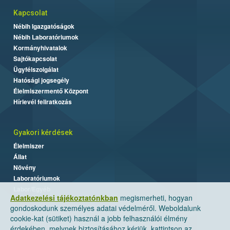
Kapcsolat
Nébih Igazgatóságok
Nébih Laboratóriumok
Kormányhivatalok
Sajtókapcsolat
Ügyfélszolgálat
Hatósági jogsegély
Élelmiszermentő Központ
Hírlevél feliratkozás
Gyakori kérdések
Élelmiszer
Állat
Növény
Laboratóriumok
Labor/Egyéb
Adatkezelési tájékoztatónkban
megismerheti, hogyan
gondoskodunk személyes adatai védelméről. Weboldalunk
cookie-kat (sütiket) használ a jobb felhasználói élmény
érdekében, melynek biztosításához kérjük, kattintson az