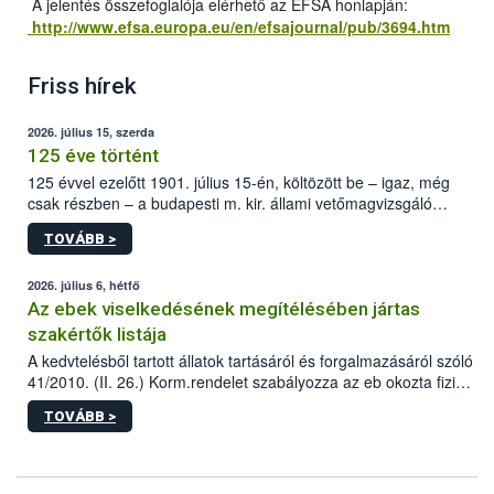
A jelentés összefoglalója elérhető az EFSA honlapján:
http://www.efsa.europa.eu/en/efsajournal/pub/3694.htm
Friss hírek
2026. július 15, szerda
125 éve történt
125 évvel ezelőtt 1901. július 15-én, költözött be – igaz, még
csak részben – a budapesti m. kir. állami vetőmagvizsgáló
állomás a Kis Rókus utca 15. szám alatti, Czigler Győző által
TOVÁBB >
tervezett új épületébe.
2026. július 6, hétfő
Az ebek viselkedésének megítélésében jártas
szakértők listája
A kedvtelésből tartott állatok tartásáról és forgalmazásáról szóló
41/2010. (II. 26.) Korm.rendelet szabályozza az eb okozta fizikai
sérülés, illetve ennek veszélye keletkezésekor felmerülő
TOVÁBB >
hatósági feladatokat, valamint a veszélyes eb tartását és annak
engedélyezését. Ezen eljárások során szükség esetén be kell
vonni az ebek viselkedésének megítélésében jártas szakértőt.