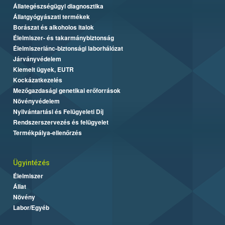
Állategészségügyi diagnosztika
Állatgyógyászati termékek
Borászat és alkoholos italok
Élelmiszer- és takarmánybiztonság
Élelmiszerlánc-biztonsági laborhálózat
Járványvédelem
Kiemelt ügyek, EUTR
Kockázatkezelés
Mezőgazdasági genetikai erőforrások
Növényvédelem
Nyilvántartási és Felügyeleti Díj
Rendszerszervezés és felügyelet
Termékpálya-ellenőrzés
Ügyintézés
Élelmiszer
Állat
Növény
Labor/Egyéb