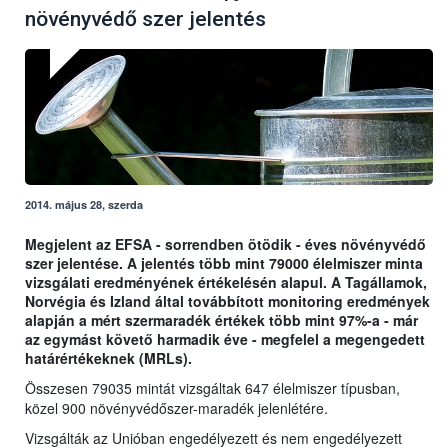
növényvédő szer jelentés
2014. május 28, szerda
Megjelent az EFSA - sorrendben ötödik - éves növényvédő
szer jelentése. A jelentés több mint 79000 élelmiszer minta
vizsgálati eredményének értékelésén alapul. A Tagállamok,
Norvégia és Izland által továbbított monitoring eredmények
alapján a mért szermaradék értékek több mint 97%-a - már
az egymást követő harmadik éve - megfelel a megengedett
határértékeknek (MRLs).
Összesen 79035 mintát vizsgáltak 647 élelmiszer típusban,
közel 900 növényvédőszer-maradék jelenlétére.
Vizsgálták az Unióban engedélyezett és nem engedélyezett