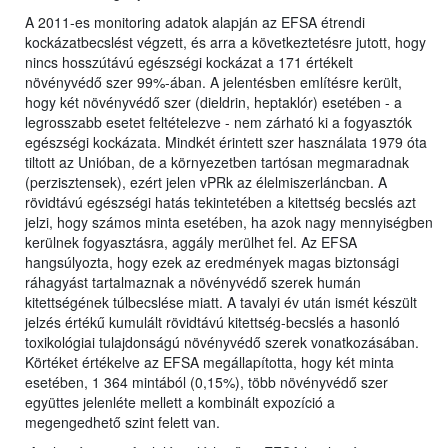
A 2011-es monitoring adatok alapján az EFSA étrendi
kockázatbecslést végzett, és arra a következtetésre jutott, hogy
nincs hosszútávú egészségi kockázat a 171 értékelt
növényvédő szer 99%-ában. A jelentésben említésre került,
hogy két növényvédő szer (dieldrin, heptaklór) esetében - a
legrosszabb esetet feltételezve - nem zárható ki a fogyasztók
egészségi kockázata. Mindkét érintett szer használata 1979 óta
tiltott az Unióban, de a környezetben tartósan megmaradnak
(perzisztensek), ezért jelen vPRk az élelmiszerláncban. A
rövidtávú egészségi hatás tekintetében a kitettség becslés azt
jelzi, hogy számos minta esetében, ha azok nagy mennyiségben
kerülnek fogyasztásra, aggály merülhet fel. Az EFSA
hangsúlyozta, hogy ezek az eredmények magas biztonsági
ráhagyást tartalmaznak a növényvédő szerek humán
kitettségének túlbecslése miatt. A tavalyi év után ismét készült
jelzés értékű kumulált rövidtávú kitettség-becslés a hasonló
toxikológiai tulajdonságú növényvédő szerek vonatkozásában.
Körtéket értékelve az EFSA megállapította, hogy két minta
esetében, 1 364 mintából (0,15%), több növényvédő szer
együttes jelenléte mellett a kombinált expozíció a
megengedhető szint felett van.