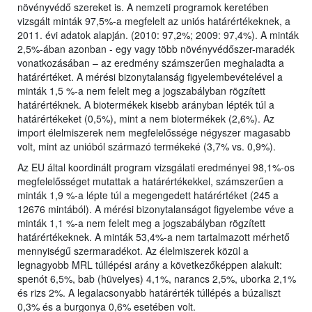
növényvédő szereket is. A nemzeti programok keretében
vizsgált minták 97,5%-a megfelelt az uniós határértékeknek, a
2011. évi adatok alapján. (2010: 97,2%; 2009: 97,4%). A minták
2,5%-ában azonban - egy vagy több növényvédőszer-maradék
vonatkozásában – az eredmény számszerűen meghaladta a
határértéket. A mérési bizonytalanság figyelembevételével a
minták 1,5 %-a nem felelt meg a jogszabályban rögzített
határértéknek. A biotermékek kisebb arányban lépték túl a
határértékeket (0,5%), mint a nem biotermékek (2,6%). Az
import élelmiszerek nem megfelelőssége négyszer magasabb
volt, mint az unióból származó termékeké (3,7% vs. 0,9%).
Az EU által koordinált program vizsgálati eredményei 98,1%-os
megfelelősséget mutattak a határértékekkel, számszerűen a
minták 1,9 %-a lépte túl a megengedett határértéket (245 a
12676 mintából). A mérési bizonytalanságot figyelembe véve a
minták 1,1 %-a nem felelt meg a jogszabályban rögzített
határértékeknek. A minták 53,4%-a nem tartalmazott mérhető
mennyiségű szermaradékot. Az élelmiszerek közül a
legnagyobb MRL túllépési arány a következőképpen alakult:
spenót 6,5%, bab (hüvelyes) 4,1%, narancs 2,5%, uborka 2,1%
és rizs 2%. A legalacsonyabb határérték túllépés a búzaliszt
0,3% és a burgonya 0,6% esetében volt.