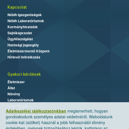
Kapcsolat
Nébih Igazgatóságok
Nébih Laboratóriumok
Kormányhivatalok
Sajtókapcsolat
Ügyfélszolgálat
Hatósági jogsegély
Élelmiszermentő Központ
Hírlevél feliratkozás
Gyakori kérdések
Élelmiszer
Állat
Növény
Laboratóriumok
Labor/Egyéb
Adatkezelési tájékoztatónkban
megismerheti, hogyan
gondoskodunk személyes adatai védelméről. Weboldalunk
cookie-kat (sütiket) használ a jobb felhasználói élmény
érdekében, melynek biztosításához kérjük, kattintson az