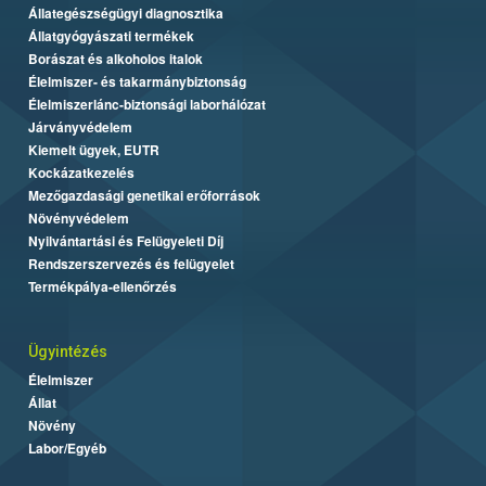
Állategészségügyi diagnosztika
Állatgyógyászati termékek
Borászat és alkoholos italok
Élelmiszer- és takarmánybiztonság
Élelmiszerlánc-biztonsági laborhálózat
Járványvédelem
Kiemelt ügyek, EUTR
Kockázatkezelés
Mezőgazdasági genetikai erőforrások
Növényvédelem
Nyilvántartási és Felügyeleti Díj
Rendszerszervezés és felügyelet
Termékpálya-ellenőrzés
Ügyintézés
Élelmiszer
Állat
Növény
Labor/Egyéb