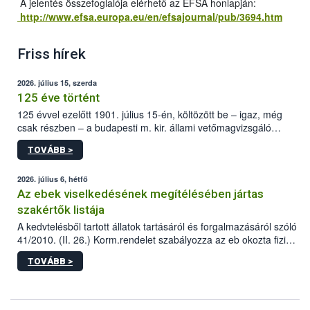
A jelentés összefoglalója elérhető az EFSA honlapján:
http://www.efsa.europa.eu/en/efsajournal/pub/3694.htm
Friss hírek
2026. július 15, szerda
125 éve történt
125 évvel ezelőtt 1901. július 15-én, költözött be – igaz, még
csak részben – a budapesti m. kir. állami vetőmagvizsgáló
állomás a Kis Rókus utca 15. szám alatti, Czigler Győző által
TOVÁBB >
tervezett új épületébe.
2026. július 6, hétfő
Az ebek viselkedésének megítélésében jártas
szakértők listája
A kedvtelésből tartott állatok tartásáról és forgalmazásáról szóló
41/2010. (II. 26.) Korm.rendelet szabályozza az eb okozta fizikai
sérülés, illetve ennek veszélye keletkezésekor felmerülő
TOVÁBB >
hatósági feladatokat, valamint a veszélyes eb tartását és annak
engedélyezését. Ezen eljárások során szükség esetén be kell
vonni az ebek viselkedésének megítélésében jártas szakértőt.