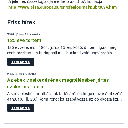
A jelentés összefoglalója elérhető az EFSA honlapján:
http://www.efsa.europa.eu/en/efsajournal/pub/3694.htm
Friss hírek
2026. július 15, szerda
125 éve történt
125 évvel ezelőtt 1901. július 15-én, költözött be – igaz, még
csak részben – a budapesti m. kir. állami vetőmagvizsgáló
állomás a Kis Rókus utca 15. szám alatti, Czigler Győző által
TOVÁBB >
tervezett új épületébe.
2026. július 6, hétfő
Az ebek viselkedésének megítélésében jártas
szakértők listája
A kedvtelésből tartott állatok tartásáról és forgalmazásáról szóló
41/2010. (II. 26.) Korm.rendelet szabályozza az eb okozta fizikai
sérülés, illetve ennek veszélye keletkezésekor felmerülő
TOVÁBB >
hatósági feladatokat, valamint a veszélyes eb tartását és annak
engedélyezését. Ezen eljárások során szükség esetén be kell
vonni az ebek viselkedésének megítélésében jártas szakértőt.