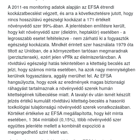
A 2011-es monitoring adatok alapján az EFSA étrendi
kockázatbecslést végzett, és arra a következtetésre jutott, hogy
nincs hosszútávú egészségi kockázat a 171 értékelt
növényvédő szer 99%-ában. A jelentésben említésre került,
hogy két növényvédő szer (dieldrin, heptaklór) esetében - a
legrosszabb esetet feltételezve - nem zárható ki a fogyasztók
egészségi kockázata. Mindkét érintett szer használata 1979 óta
tiltott az Unióban, de a környezetben tartósan megmaradnak
(perzisztensek), ezért jelen vPRk az élelmiszerláncban. A
rövidtávú egészségi hatás tekintetében a kitettség becslés azt
jelzi, hogy számos minta esetében, ha azok nagy mennyiségben
kerülnek fogyasztásra, aggály merülhet fel. Az EFSA
hangsúlyozta, hogy ezek az eredmények magas biztonsági
ráhagyást tartalmaznak a növényvédő szerek humán
kitettségének túlbecslése miatt. A tavalyi év után ismét készült
jelzés értékű kumulált rövidtávú kitettség-becslés a hasonló
toxikológiai tulajdonságú növényvédő szerek vonatkozásában.
Körtéket értékelve az EFSA megállapította, hogy két minta
esetében, 1 364 mintából (0,15%), több növényvédő szer
együttes jelenléte mellett a kombinált expozíció a
megengedhető szint felett van.