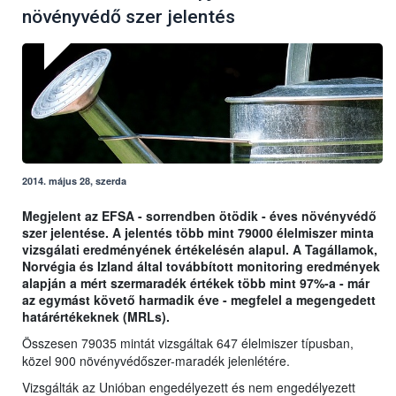
növényvédő szer jelentés
2014. május 28, szerda
Megjelent az EFSA - sorrendben ötödik - éves növényvédő
szer jelentése. A jelentés több mint 79000 élelmiszer minta
vizsgálati eredményének értékelésén alapul. A Tagállamok,
Norvégia és Izland által továbbított monitoring eredmények
alapján a mért szermaradék értékek több mint 97%-a - már
az egymást követő harmadik éve - megfelel a megengedett
határértékeknek (MRLs).
Összesen 79035 mintát vizsgáltak 647 élelmiszer típusban,
közel 900 növényvédőszer-maradék jelenlétére.
Vizsgálták az Unióban engedélyezett és nem engedélyezett