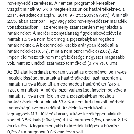
növényvédő szereket is. A nemzeti programok keretében
vizsgált minták 97,5%-a megfelelt az uniós határértékeknek, a
2011. évi adatok alapján. (2010: 97,2%; 2009: 97,4%). A minták
2,5%-ában azonban - egy vagy több növényvédőszer-maradék
vonatkozásában – az eredmény számszerűen meghaladta a
határértéket. A mérési bizonytalanság figyelembevételével a
minták 1,5 %-a nem felelt meg a jogszabályban rögzített
határértéknek. A biotermékek kisebb arányban lépték túl a
határértékeket (0,5%), mint a nem biotermékek (2,6%). Az
import élelmiszerek nem megfelelőssége négyszer magasabb
volt, mint az unióból származó termékeké (3,7% vs. 0,9%).
Az EU által koordinált program vizsgálati eredményei 98,1%-os
megfelelősséget mutattak a határértékekkel, számszerűen a
minták 1,9 %-a lépte túl a megengedett határértéket (245 a
12676 mintából). A mérési bizonytalanságot figyelembe véve a
minták 1,1 %-a nem felelt meg a jogszabályban rögzített
határértékeknek. A minták 53,4%-a nem tartalmazott mérhető
mennyiségű szermaradékot. Az élelmiszerek közül a
legnagyobb MRL túllépési arány a következőképpen alakult:
spenót 6,5%, bab (hüvelyes) 4,1%, narancs 2,5%, uborka 2,1%
és rizs 2%. A legalacsonyabb határérték túllépés a búzaliszt
0,3% és a burgonya 0,6% esetében volt.