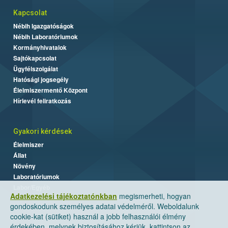
Kapcsolat
Nébih Igazgatóságok
Nébih Laboratóriumok
Kormányhivatalok
Sajtókapcsolat
Ügyfélszolgálat
Hatósági jogsegély
Élelmiszermentő Központ
Hírlevél feliratkozás
Gyakori kérdések
Élelmiszer
Állat
Növény
Laboratóriumok
Labor/Egyéb
Adatkezelési tájékoztatónkban
megismerheti, hogyan
gondoskodunk személyes adatai védelméről. Weboldalunk
cookie-kat (sütiket) használ a jobb felhasználói élmény
érdekében, melynek biztosításához kérjük, kattintson az