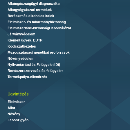
Állategészségügyi diagnosztika
Állatgyógyászati termékek
Borászat és alkoholos italok
Élelmiszer- és takarmánybiztonság
Élelmiszerlánc-biztonsági laborhálózat
Járványvédelem
Kiemelt ügyek, EUTR
Kockázatkezelés
Mezőgazdasági genetikai erőforrások
Növényvédelem
Nyilvántartási és Felügyeleti Díj
Rendszerszervezés és felügyelet
Termékpálya-ellenőrzés
Ügyintézés
Élelmiszer
Állat
Növény
Labor/Egyéb