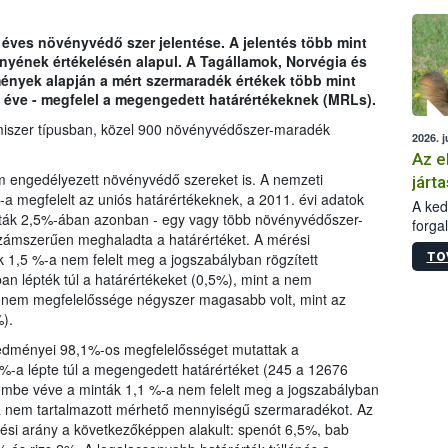
épüle
 éves növényvédő szer jelentése. A jelentés több mint
ényének értékelésén alapul. A Tagállamok, Norvégia és
dmények alapján a mért szermaradék értékek több mint
 éve - megfelel a megengedett határértékeknek (MRLs).
miszer típusban, közel 900 növényvédőszer-maradék
2026. j
Az e
m engedélyezett növényvédő szereket is. A nemzeti
járta
a megfelelt az uniós határértékeknek, a 2011. évi adatok
A kedv
nták 2,5%-ában azonban - egy vagy több növényvédőszer-
forga
ámszerűen meghaladta a határértéket. A mérési
Korm.
TO
k 1,5 %-a nem felelt meg a jogszabályban rögzített
sérül
an lépték túl a határértékeket (0,5%), mint a nem
felme
k nem megfelelőssége négyszer magasabb volt, mint az
veszé
).
Ezen 
vonni
eredményei 98,1%-os megfelelősséget mutattak a
jártas
%-a lépte túl a megengedett határértéket (245 a 12676
lembe véve a minták 1,1 %-a nem felelt meg a jogszabályban
-a nem tartalmazott mérhető mennyiségű szermaradékot. Az
ési arány a következőképpen alakult: spenót 6,5%, bab