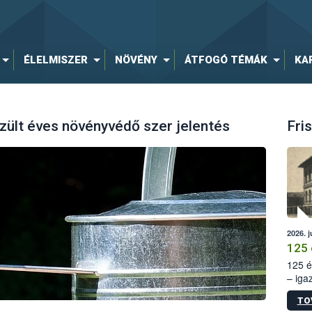
ÉLELMISZER
NÖVÉNY
ÁTFOGÓ TÉMÁK
KA
zült éves növényvédő szer jelentés
Fris
2026. j
125 
125 é
– iga
állam
TO
15. sz