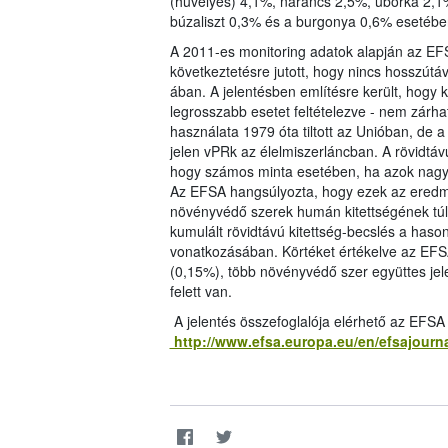
(hüvelyes) 4,1%, narancs 2,5%, uborka 2,1%
búzaliszt 0,3% és a burgonya 0,6% esetében
A 2011-es monitoring adatok alapján az EFS
következtetésre jutott, hogy nincs hosszút
ában. A jelentésben említésre került, hogy k
legrosszabb esetet feltételezve - nem zárha
használata 1979 óta tiltott az Unióban, de
jelen vPRk az élelmiszerláncban. A rövidtávú
hogy számos minta esetében, ha azok nagy 
Az EFSA hangsúlyozta, hogy ezek az eredm
növényvédő szerek humán kitettségének túlbe
kumulált rövidtávú kitettség-becslés a haso
vonatkozásában. Körtéket értékelve az EFSA
(0,15%), több növényvédő szer együttes jel
felett van.
A jelentés összefoglalója elérhető az EFSA
http://www.efsa.europa.eu/en/efsajourn