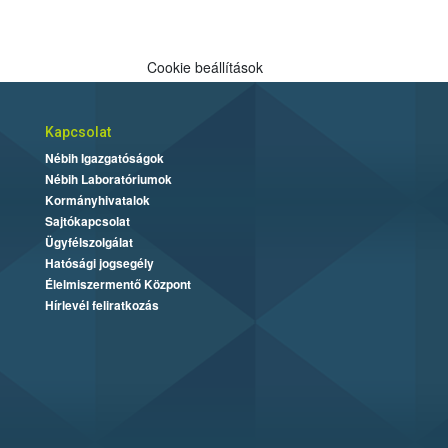
Cookie beállítások
Kapcsolat
Nébih Igazgatóságok
Nébih Laboratóriumok
Kormányhivatalok
Sajtókapcsolat
Ügyfélszolgálat
Hatósági jogsegély
Élelmiszermentő Központ
Hírlevél feliratkozás