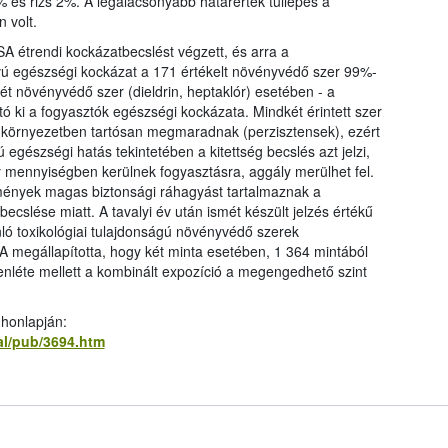
 és rizs 2%. A legalacsonyabb határérték túllépés a
 volt.
A étrendi kockázatbecslést végzett, és arra a
ávú egészségi kockázat a 171 értékelt növényvédő szer 99%-
ét növényvédő szer (dieldrin, heptaklór) esetében - a
tó ki a fogyasztók egészségi kockázata. Mindkét érintett szer
 a környezetben tartósan megmaradnak (perzisztensek), ezért
 egészségi hatás tekintetében a kitettség becslés azt jelzi,
mennyiségben kerülnek fogyasztásra, aggály merülhet fel.
ények magas biztonsági ráhagyást tartalmaznak a
cslése miatt. A tavalyi év után ismét készült jelzés értékű
nló toxikológiai tulajdonságú növényvédő szerek
 megállapította, hogy két minta esetében, 1 364 mintából
enléte mellett a kombinált expozíció a megengedhető szint
 honlapján:
al/pub/3694.htm