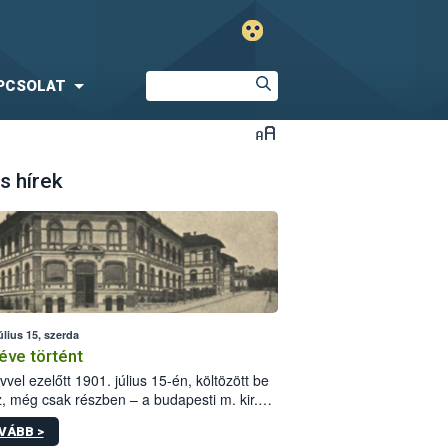
PCSOLAT
s hírek
úlius 15, szerda
éve történt
vvel ezelőtt 1901. július 15-én, költözött be
z, még csak részben – a budapesti m. kir.
i vetőmagvizsgáló állomás a Kis Rókus utca
VÁBB >
ám alatti, Czigler Győző által tervezett új