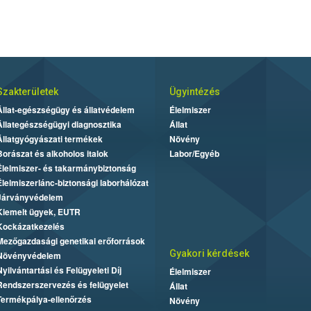
Szakterületek
Ügyintézés
Állat-egészségügy és állatvédelem
Élelmiszer
Állategészségügyi diagnosztika
Állat
Állatgyógyászati termékek
Növény
Borászat és alkoholos italok
Labor/Egyéb
Élelmiszer- és takarmánybiztonság
Élelmiszerlánc-biztonsági laborhálózat
Járványvédelem
Kiemelt ügyek, EUTR
Kockázatkezelés
Mezőgazdasági genetikai erőforrások
Gyakori kérdések
Növényvédelem
Nyilvántartási és Felügyeleti Díj
Élelmiszer
Rendszerszervezés és felügyelet
Állat
Termékpálya-ellenőrzés
Növény