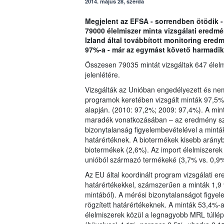
2014. május 28, szerda
Megjelent az EFSA - sorrendben ötödik -
79000 élelmiszer minta vizsgálati eredm
Izland által továbbított monitoring ere
97%-a - már az egymást követő harmadik
Összesen 79035 mintát vizsgáltak 647 élel
jelenlétére.
Vizsgálták az Unióban engedélyezett és ne
programok keretében vizsgált minták 97,5%-
alapján. (2010: 97,2%; 2009: 97,4%). A mi
maradék vonatkozásában – az eredmény sz
bizonytalanság figyelembevételével a mintá
határértéknek. A biotermékek kisebb arányb
biotermékek (2,6%). Az import élelmiszere
unióból származó termékeké (3,7% vs. 0,9%
Az EU által koordinált program vizsgálati 
határértékekkel, számszerűen a minták 1,9 
mintából). A mérési bizonytalanságot figye
rögzített határértékeknek. A minták 53,4%
élelmiszerek közül a legnagyobb MRL túllép