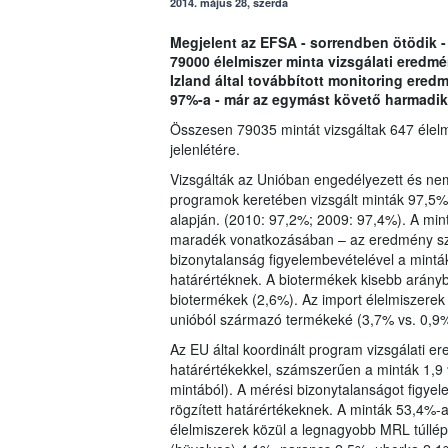
2014. május 28, szerda
Megjelent az EFSA - sorrendben ötödik -
79000 élelmiszer minta vizsgálati eredm
Izland által továbbított monitoring ere
97%-a - már az egymást követő harmadik
Összesen 79035 mintát vizsgáltak 647 élel
jelenlétére.
Vizsgálták az Unióban engedélyezett és ne
programok keretében vizsgált minták 97,5%-
alapján. (2010: 97,2%; 2009: 97,4%). A mi
maradék vonatkozásában – az eredmény sz
bizonytalanság figyelembevételével a mintá
határértéknek. A biotermékek kisebb arányb
biotermékek (2,6%). Az import élelmiszere
unióból származó termékeké (3,7% vs. 0,9%
Az EU által koordinált program vizsgálati 
határértékekkel, számszerűen a minták 1,9 
mintából). A mérési bizonytalanságot figye
rögzített határértékeknek. A minták 53,4%
élelmiszerek közül a legnagyobb MRL túllép