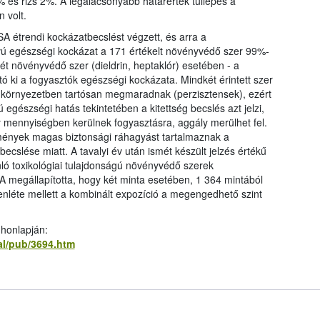
 és rizs 2%. A legalacsonyabb határérték túllépés a
 volt.
A étrendi kockázatbecslést végzett, és arra a
ávú egészségi kockázat a 171 értékelt növényvédő szer 99%-
ét növényvédő szer (dieldrin, heptaklór) esetében - a
tó ki a fogyasztók egészségi kockázata. Mindkét érintett szer
 a környezetben tartósan megmaradnak (perzisztensek), ezért
 egészségi hatás tekintetében a kitettség becslés azt jelzi,
mennyiségben kerülnek fogyasztásra, aggály merülhet fel.
ények magas biztonsági ráhagyást tartalmaznak a
cslése miatt. A tavalyi év után ismét készült jelzés értékű
nló toxikológiai tulajdonságú növényvédő szerek
 megállapította, hogy két minta esetében, 1 364 mintából
enléte mellett a kombinált expozíció a megengedhető szint
 honlapján:
al/pub/3694.htm