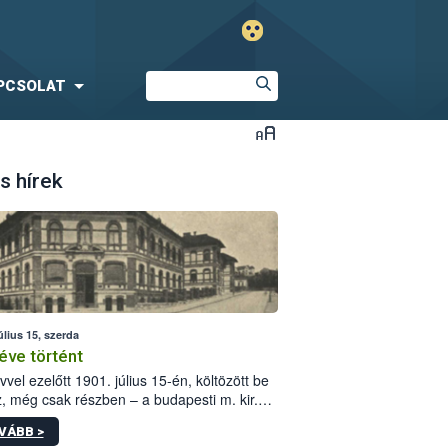
PCSOLAT
s hírek
úlius 15, szerda
éve történt
vvel ezelőtt 1901. július 15-én, költözött be
z, még csak részben – a budapesti m. kir.
i vetőmagvizsgáló állomás a Kis Rókus utca
VÁBB >
ám alatti, Czigler Győző által tervezett új