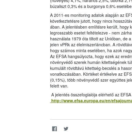
(hüvelyes) 4,1%, narancs 2,5%, uborka 2,1%
búzaliszt 0,3% és a burgonya 0,6% esetében
A 2011-es monitoring adatok alapján az EFS
következtetésre jutott, hogy nincs hosszút
ában. A jelentésben említésre került, hogy k
legrosszabb esetet feltételezve - nem zárha
használata 1979 óta tiltott az Unióban, de
jelen vPRk az élelmiszerláncban. A rövidtávú
hogy számos minta esetében, ha azok nagy 
Az EFSA hangsúlyozta, hogy ezek az eredm
növényvédő szerek humán kitettségének túlbe
kumulált rövidtávú kitettség-becslés a haso
vonatkozásában. Körtéket értékelve az EFSA
(0,15%), több növényvédő szer együttes jel
felett van.
A jelentés összefoglalója elérhető az EFSA
http://www.efsa.europa.eu/en/efsajourn