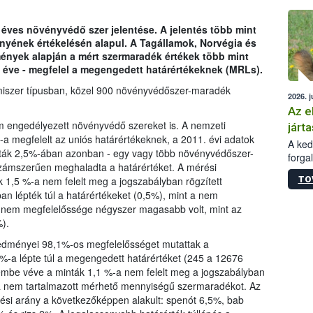
épüle
 éves növényvédő szer jelentése. A jelentés több mint
ényének értékelésén alapul. A Tagállamok, Norvégia és
dmények alapján a mért szermaradék értékek több mint
 éve - megfelel a megengedett határértékeknek (MRLs).
miszer típusban, közel 900 növényvédőszer-maradék
2026. j
Az e
m engedélyezett növényvédő szereket is. A nemzeti
járta
a megfelelt az uniós határértékeknek, a 2011. évi adatok
A kedv
nták 2,5%-ában azonban - egy vagy több növényvédőszer-
forga
ámszerűen meghaladta a határértéket. A mérési
Korm.
TO
k 1,5 %-a nem felelt meg a jogszabályban rögzített
sérül
an lépték túl a határértékeket (0,5%), mint a nem
felme
k nem megfelelőssége négyszer magasabb volt, mint az
veszé
).
Ezen 
vonni
eredményei 98,1%-os megfelelősséget mutattak a
jártas
%-a lépte túl a megengedett határértéket (245 a 12676
lembe véve a minták 1,1 %-a nem felelt meg a jogszabályban
-a nem tartalmazott mérhető mennyiségű szermaradékot. Az
ési arány a következőképpen alakult: spenót 6,5%, bab