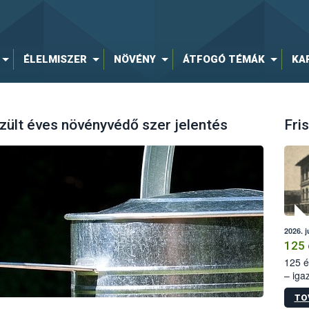
ÉLELMISZER
NÖVÉNY
ÁTFOGÓ TÉMÁK
KA
zült éves növényvédő szer jelentés
Fris
2026. j
125 
125 é
– iga
állam
TO
15. sz