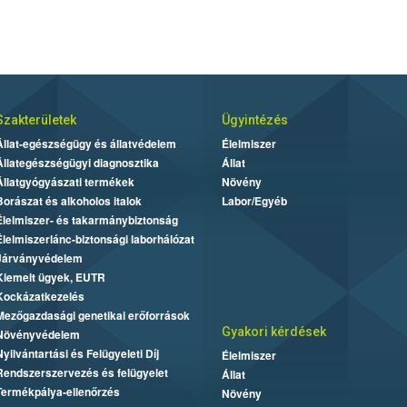
Szakterületek
Ügyintézés
Állat-egészségügy és állatvédelem
Élelmiszer
Állategészségügyi diagnosztika
Állat
Állatgyógyászati termékek
Növény
Borászat és alkoholos italok
Labor/Egyéb
Élelmiszer- és takarmánybiztonság
Élelmiszerlánc-biztonsági laborhálózat
Járványvédelem
Kiemelt ügyek, EUTR
Kockázatkezelés
Mezőgazdasági genetikai erőforrások
Gyakori kérdések
Növényvédelem
Nyilvántartási és Felügyeleti Díj
Élelmiszer
Rendszerszervezés és felügyelet
Állat
Termékpálya-ellenőrzés
Növény