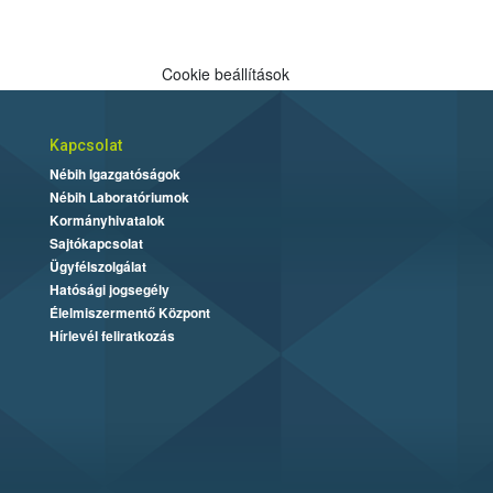
Cookie beállítások
Kapcsolat
Nébih Igazgatóságok
Nébih Laboratóriumok
Kormányhivatalok
Sajtókapcsolat
Ügyfélszolgálat
Hatósági jogsegély
Élelmiszermentő Központ
Hírlevél feliratkozás