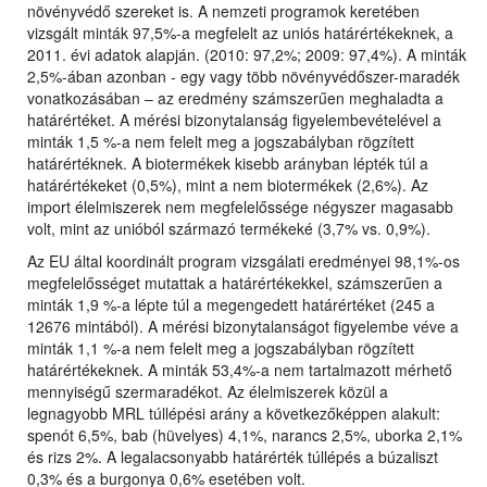
növényvédő szereket is. A nemzeti programok keretében
vizsgált minták 97,5%-a megfelelt az uniós határértékeknek, a
2011. évi adatok alapján. (2010: 97,2%; 2009: 97,4%). A minták
2,5%-ában azonban - egy vagy több növényvédőszer-maradék
vonatkozásában – az eredmény számszerűen meghaladta a
határértéket. A mérési bizonytalanság figyelembevételével a
minták 1,5 %-a nem felelt meg a jogszabályban rögzített
határértéknek. A biotermékek kisebb arányban lépték túl a
határértékeket (0,5%), mint a nem biotermékek (2,6%). Az
import élelmiszerek nem megfelelőssége négyszer magasabb
volt, mint az unióból származó termékeké (3,7% vs. 0,9%).
Az EU által koordinált program vizsgálati eredményei 98,1%-os
megfelelősséget mutattak a határértékekkel, számszerűen a
minták 1,9 %-a lépte túl a megengedett határértéket (245 a
12676 mintából). A mérési bizonytalanságot figyelembe véve a
minták 1,1 %-a nem felelt meg a jogszabályban rögzített
határértékeknek. A minták 53,4%-a nem tartalmazott mérhető
mennyiségű szermaradékot. Az élelmiszerek közül a
legnagyobb MRL túllépési arány a következőképpen alakult:
spenót 6,5%, bab (hüvelyes) 4,1%, narancs 2,5%, uborka 2,1%
és rizs 2%. A legalacsonyabb határérték túllépés a búzaliszt
0,3% és a burgonya 0,6% esetében volt.