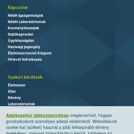
Kapcsolat
Nébih Igazgatóságok
Nébih Laboratóriumok
Kormányhivatalok
Sajtókapcsolat
Ügyfélszolgálat
Hatósági jogsegély
Élelmiszermentő Központ
Hírlevél feliratkozás
Gyakori kérdések
Élelmiszer
Állat
Növény
Laboratóriumok
Labor/Egyéb
Adatkezelési tájékoztatónkban
megismerheti, hogyan
gondoskodunk személyes adatai védelméről. Weboldalunk
cookie-kat (sütiket) használ a jobb felhasználói élmény
érdekében, melynek biztosításához kérjük, kattintson az