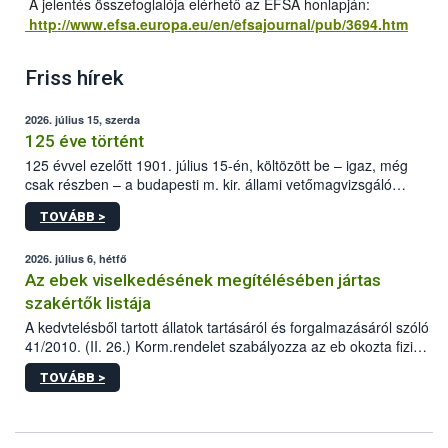
A jelentés összefoglalója elérhető az EFSA honlapján:
http://www.efsa.europa.eu/en/efsajournal/pub/3694.htm
Friss hírek
2026. július 15, szerda
125 éve történt
125 évvel ezelőtt 1901. július 15-én, költözött be – igaz, még
csak részben – a budapesti m. kir. állami vetőmagvizsgáló
állomás a Kis Rókus utca 15. szám alatti, Czigler Győző által
TOVÁBB >
tervezett új épületébe.
2026. július 6, hétfő
Az ebek viselkedésének megítélésében jártas
szakértők listája
A kedvtelésből tartott állatok tartásáról és forgalmazásáról szóló
41/2010. (II. 26.) Korm.rendelet szabályozza az eb okozta fizikai
sérülés, illetve ennek veszélye keletkezésekor felmerülő
TOVÁBB >
hatósági feladatokat, valamint a veszélyes eb tartását és annak
engedélyezését. Ezen eljárások során szükség esetén be kell
vonni az ebek viselkedésének megítélésében jártas szakértőt.