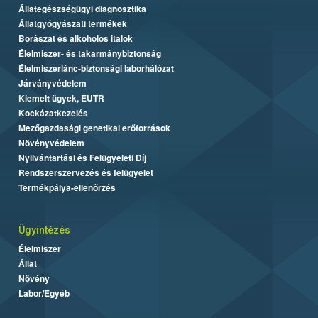
Állategészségügyi diagnosztika
Állatgyógyászati termékek
Borászat és alkoholos italok
Élelmiszer- és takarmánybiztonság
Élelmiszerlánc-biztonsági laborhálózat
Járványvédelem
Kiemelt ügyek, EUTR
Kockázatkezelés
Mezőgazdasági genetikai erőforrások
Növényvédelem
Nyilvántartási és Felügyeleti Díj
Rendszerszervezés és felügyelet
Termékpálya-ellenőrzés
Ügyintézés
Élelmiszer
Állat
Növény
Labor/Egyéb