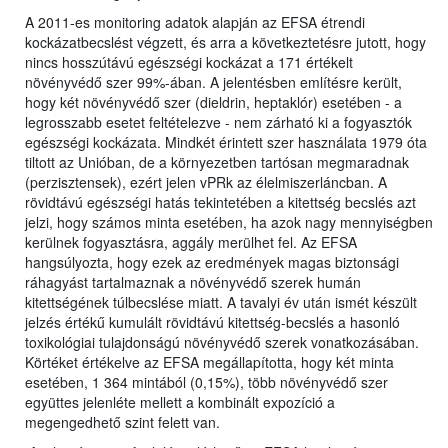
A 2011-es monitoring adatok alapján az EFSA étrendi
kockázatbecslést végzett, és arra a következtetésre jutott, hogy
nincs hosszútávú egészségi kockázat a 171 értékelt
növényvédő szer 99%-ában. A jelentésben említésre került,
hogy két növényvédő szer (dieldrin, heptaklór) esetében - a
legrosszabb esetet feltételezve - nem zárható ki a fogyasztók
egészségi kockázata. Mindkét érintett szer használata 1979 óta
tiltott az Unióban, de a környezetben tartósan megmaradnak
(perzisztensek), ezért jelen vPRk az élelmiszerláncban. A
rövidtávú egészségi hatás tekintetében a kitettség becslés azt
jelzi, hogy számos minta esetében, ha azok nagy mennyiségben
kerülnek fogyasztásra, aggály merülhet fel. Az EFSA
hangsúlyozta, hogy ezek az eredmények magas biztonsági
ráhagyást tartalmaznak a növényvédő szerek humán
kitettségének túlbecslése miatt. A tavalyi év után ismét készült
jelzés értékű kumulált rövidtávú kitettség-becslés a hasonló
toxikológiai tulajdonságú növényvédő szerek vonatkozásában.
Körtéket értékelve az EFSA megállapította, hogy két minta
esetében, 1 364 mintából (0,15%), több növényvédő szer
együttes jelenléte mellett a kombinált expozíció a
megengedhető szint felett van.