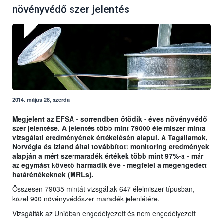
növényvédő szer jelentés
2014. május 28, szerda
Megjelent az EFSA - sorrendben ötödik - éves növényvédő
szer jelentése. A jelentés több mint 79000 élelmiszer minta
vizsgálati eredményének értékelésén alapul. A Tagállamok,
Norvégia és Izland által továbbított monitoring eredmények
alapján a mért szermaradék értékek több mint 97%-a - már
az egymást követő harmadik éve - megfelel a megengedett
határértékeknek (MRLs).
Összesen 79035 mintát vizsgáltak 647 élelmiszer típusban,
közel 900 növényvédőszer-maradék jelenlétére.
Vizsgálták az Unióban engedélyezett és nem engedélyezett