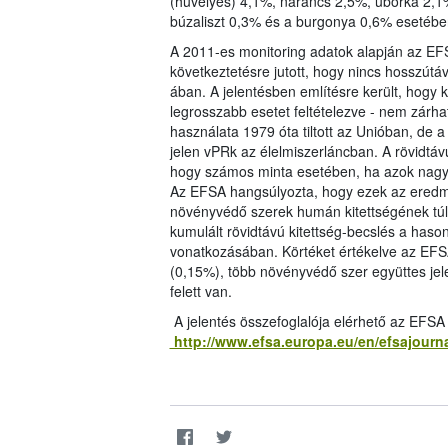
(hüvelyes) 4,1%, narancs 2,5%, uborka 2,1%
búzaliszt 0,3% és a burgonya 0,6% esetében
A 2011-es monitoring adatok alapján az EFS
következtetésre jutott, hogy nincs hosszút
ában. A jelentésben említésre került, hogy k
legrosszabb esetet feltételezve - nem zárha
használata 1979 óta tiltott az Unióban, de
jelen vPRk az élelmiszerláncban. A rövidtávú
hogy számos minta esetében, ha azok nagy 
Az EFSA hangsúlyozta, hogy ezek az eredm
növényvédő szerek humán kitettségének túlbe
kumulált rövidtávú kitettség-becslés a haso
vonatkozásában. Körtéket értékelve az EFSA
(0,15%), több növényvédő szer együttes jel
felett van.
A jelentés összefoglalója elérhető az EFSA
http://www.efsa.europa.eu/en/efsajourn