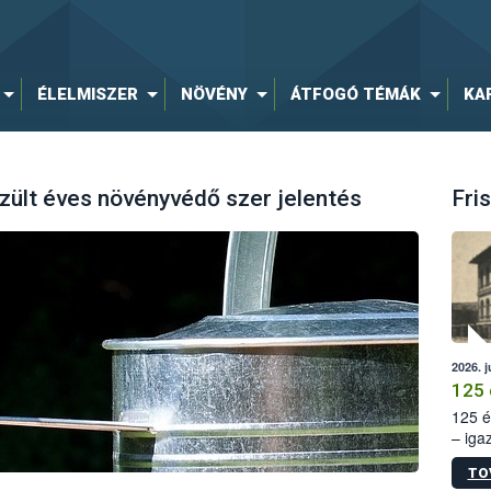
ÉLELMISZER
NÖVÉNY
ÁTFOGÓ TÉMÁK
KA
zült éves növényvédő szer jelentés
Fris
2026. j
125 
125 é
– iga
állam
TO
15. sz