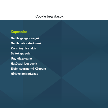
Cookie beállítások
Kapcsolat
Nébih Igazgatóságok
Nébih Laboratóriumok
Kormányhivatalok
Sajtókapcsolat
Ügyfélszolgálat
Hatósági jogsegély
Élelmiszermentő Központ
Hírlevél feliratkozás