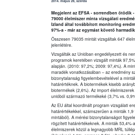
2014. május 28, szerda
Megjelent az EFSA - sorrendben ötödik -
79000 élelmiszer minta vizsgálati eredm
Izland által továbbított monitoring ere
97%-a - már az egymást követő harmadik
Összesen 79035 mintát vizsgáltak 647 élel
jelenlétére.
Vizsgálták az Unióban engedélyezett és ne
programok keretében vizsgált minták 97,5%-
alapján. (2010: 97,2%; 2009: 97,4%). A mi
maradék vonatkozásában – az eredmény sz
bizonytalanság figyelembevételével a mintá
határértéknek. A biotermékek kisebb arányb
biotermékek (2,6%). Az import élelmiszere
unióból származó termékeké (3,7% vs. 0,9%
Az EU által koordinált program vizsgálati 
határértékekkel, számszerűen a minták 1,9 
mintából). A mérési bizonytalanságot figye
rögzített határértékeknek. A minták 53,4%
élelmiszerek közül a legnagyobb MRL túllép