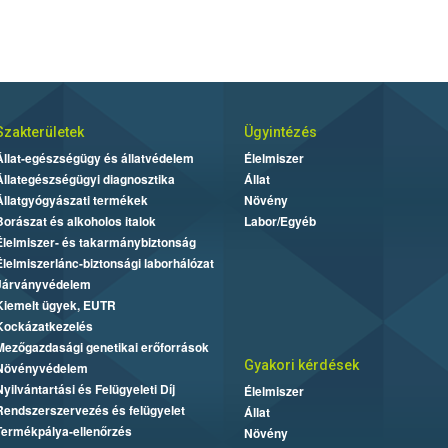
Szakterületek
Ügyintézés
Állat-egészségügy és állatvédelem
Élelmiszer
Állategészségügyi diagnosztika
Állat
Állatgyógyászati termékek
Növény
Borászat és alkoholos italok
Labor/Egyéb
Élelmiszer- és takarmánybiztonság
Élelmiszerlánc-biztonsági laborhálózat
Járványvédelem
Kiemelt ügyek, EUTR
Kockázatkezelés
Mezőgazdasági genetikai erőforrások
Gyakori kérdések
Növényvédelem
Nyilvántartási és Felügyeleti Díj
Élelmiszer
Rendszerszervezés és felügyelet
Állat
Termékpálya-ellenőrzés
Növény