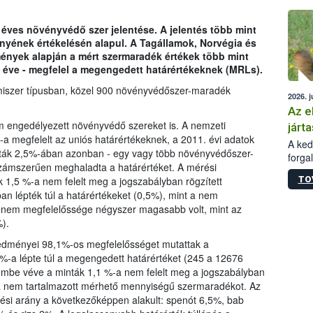
épüle
 éves növényvédő szer jelentése. A jelentés több mint
ényének értékelésén alapul. A Tagállamok, Norvégia és
dmények alapján a mért szermaradék értékek több mint
 éve - megfelel a megengedett határértékeknek (MRLs).
miszer típusban, közel 900 növényvédőszer-maradék
2026. j
Az e
m engedélyezett növényvédő szereket is. A nemzeti
járta
a megfelelt az uniós határértékeknek, a 2011. évi adatok
A kedv
nták 2,5%-ában azonban - egy vagy több növényvédőszer-
forga
ámszerűen meghaladta a határértéket. A mérési
Korm.
TO
k 1,5 %-a nem felelt meg a jogszabályban rögzített
sérül
an lépték túl a határértékeket (0,5%), mint a nem
felme
k nem megfelelőssége négyszer magasabb volt, mint az
veszé
).
Ezen 
vonni
eredményei 98,1%-os megfelelősséget mutattak a
jártas
%-a lépte túl a megengedett határértéket (245 a 12676
lembe véve a minták 1,1 %-a nem felelt meg a jogszabályban
-a nem tartalmazott mérhető mennyiségű szermaradékot. Az
ési arány a következőképpen alakult: spenót 6,5%, bab