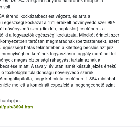
 és rizs 2%. A legalacsonyabb határérték túllépés a
 volt.
A étrendi kockázatbecslést végzett, és arra a
ávú egészségi kockázat a 171 értékelt növényvédő szer 99%-
ét növényvédő szer (dieldrin, heptaklór) esetében - a
tó ki a fogyasztók egészségi kockázata. Mindkét érintett szer
 a környezetben tartósan megmaradnak (perzisztensek), ezért
 egészségi hatás tekintetében a kitettség becslés azt jelzi,
mennyiségben kerülnek fogyasztásra, aggály merülhet fel.
ények magas biztonsági ráhagyást tartalmaznak a
cslése miatt. A tavalyi év után ismét készült jelzés értékű
nló toxikológiai tulajdonságú növényvédő szerek
 megállapította, hogy két minta esetében, 1 364 mintából
enléte mellett a kombinált expozíció a megengedhető szint
 honlapján:
al/pub/3694.htm