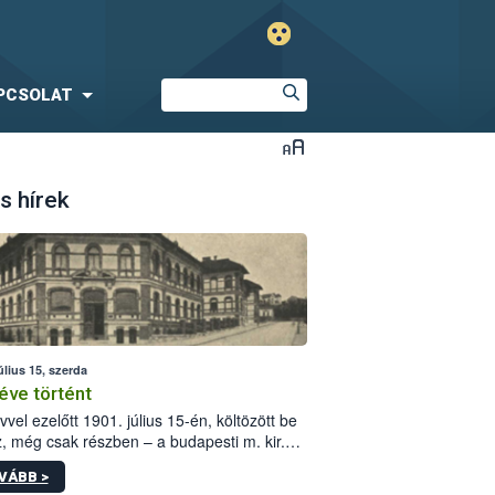
PCSOLAT
s hírek
úlius 15, szerda
éve történt
vvel ezelőtt 1901. július 15-én, költözött be
z, még csak részben – a budapesti m. kir.
i vetőmagvizsgáló állomás a Kis Rókus utca
VÁBB >
ám alatti, Czigler Győző által tervezett új