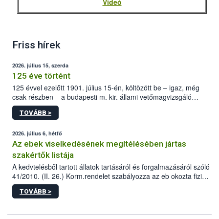
Videó
Friss hírek
2026. július 15, szerda
125 éve történt
125 évvel ezelőtt 1901. július 15-én, költözött be – igaz, még
csak részben – a budapesti m. kir. állami vetőmagvizsgáló
állomás a Kis Rókus utca 15. szám alatti, Czigler Győző által
TOVÁBB >
tervezett új épületébe.
2026. július 6, hétfő
Az ebek viselkedésének megítélésében jártas
szakértők listája
A kedvtelésből tartott állatok tartásáról és forgalmazásáról szóló
41/2010. (II. 26.) Korm.rendelet szabályozza az eb okozta fizikai
sérülés, illetve ennek veszélye keletkezésekor felmerülő
TOVÁBB >
hatósági feladatokat, valamint a veszélyes eb tartását és annak
engedélyezését. Ezen eljárások során szükség esetén be kell
vonni az ebek viselkedésének megítélésében jártas szakértőt.