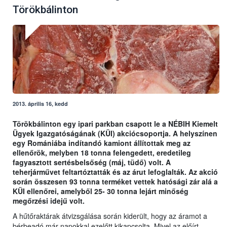
Törökbálinton
2013. április 16, kedd
Törökbálinton egy ipari parkban csapott le a NÉBIH Kiemelt
Ügyek Igazgatóságának (KÜI) akciócsoportja. A helyszínen
egy Romániába indítandó kamiont állítottak meg az
ellenőrök, melyben 18 tonna felengedett, eredetileg
fagyasztott sertésbelsőség (máj, tüdő) volt. A
teherjárművet feltartóztatták és az árut lefoglalták. Az akció
során összesen 93 tonna terméket vettek hatósági zár alá a
KÜI ellenőrei, amelyből 25- 30 tonna lejárt minőség
megőrzési idejű volt.
A hűtőraktárak átvizsgálása során kiderült, hogy az áramot a
bérbeadó már napokkal ezelőtt kikapcsolta. Mivel az előírt