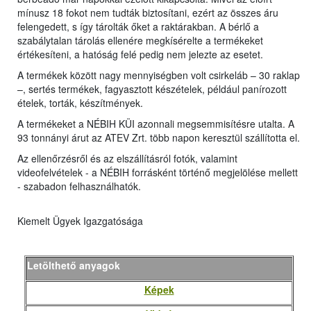
mínusz 18 fokot nem tudták biztosítani, ezért az összes áru
felengedett, s így tárolták őket a raktárakban. A bérlő a
szabálytalan tárolás ellenére megkísérelte a termékeket
értékesíteni, a hatóság felé pedig nem jelezte az esetet.
A termékek között nagy mennyiségben volt csirkeláb – 30 raklap
–, sertés termékek, fagyasztott készételek, például panírozott
ételek, torták, készítmények.
A termékeket a NÉBIH KÜI azonnali megsemmisítésre utalta. A
93 tonnányi árut az ATEV Zrt. több napon keresztül szállította el.
Az ellenőrzésről és az elszállításról fotók, valamint
videofelvételek - a NÉBIH forrásként történő megjelölése mellett
- szabadon felhasználhatók.
Kiemelt Ügyek Igazgatósága
Letölthető anyagok
Képek