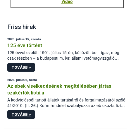
Videó
Friss hírek
2026. július 15, szerda
125 éve történt
125 évvel ezelőtt 1901. július 15-én, költözött be – igaz, még
csak részben – a budapesti m. kir. állami vetőmagvizsgáló
állomás a Kis Rókus utca 15. szám alatti, Czigler Győző által
TOVÁBB >
tervezett új épületébe.
2026. július 6, hétfő
Az ebek viselkedésének megítélésében jártas
szakértők listája
A kedvtelésből tartott állatok tartásáról és forgalmazásáról szóló
41/2010. (II. 26.) Korm.rendelet szabályozza az eb okozta fizikai
sérülés, illetve ennek veszélye keletkezésekor felmerülő
TOVÁBB >
hatósági feladatokat, valamint a veszélyes eb tartását és annak
engedélyezését. Ezen eljárások során szükség esetén be kell
vonni az ebek viselkedésének megítélésében jártas szakértőt.