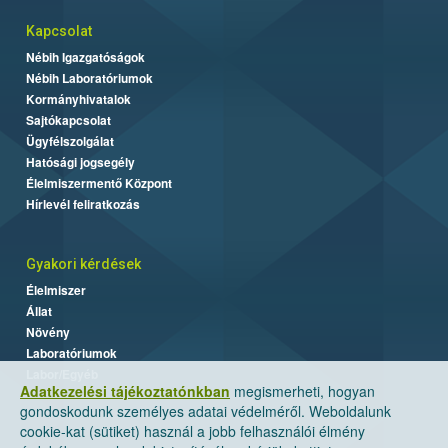
Kapcsolat
Nébih Igazgatóságok
Nébih Laboratóriumok
Kormányhivatalok
Sajtókapcsolat
Ügyfélszolgálat
Hatósági jogsegély
Élelmiszermentő Központ
Hírlevél feliratkozás
Gyakori kérdések
Élelmiszer
Állat
Növény
Laboratóriumok
Labor/Egyéb
Adatkezelési tájékoztatónkban
megismerheti, hogyan
gondoskodunk személyes adatai védelméről. Weboldalunk
cookie-kat (sütiket) használ a jobb felhasználói élmény