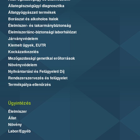
Állategészségügyi diagnosztika
Állatgyógyászati termékek
Borászat és alkoholos italok
Élelmiszer- és takarmánybiztonság
Élelmiszerlánc-biztonsági laborhálózat
Járványvédelem
Kiemelt ügyek, EUTR
Kockázatkezelés
Mezőgazdasági genetikai erőforrások
Növényvédelem
Nyilvántartási és Felügyeleti Díj
Rendszerszervezés és felügyelet
Termékpálya-ellenőrzés
Ügyintézés
Élelmiszer
Állat
Növény
Labor/Egyéb