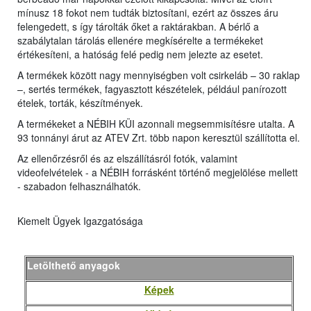
mínusz 18 fokot nem tudták biztosítani, ezért az összes áru
felengedett, s így tárolták őket a raktárakban. A bérlő a
szabálytalan tárolás ellenére megkísérelte a termékeket
értékesíteni, a hatóság felé pedig nem jelezte az esetet.
A termékek között nagy mennyiségben volt csirkeláb – 30 raklap
–, sertés termékek, fagyasztott készételek, például panírozott
ételek, torták, készítmények.
A termékeket a NÉBIH KÜI azonnali megsemmisítésre utalta. A
93 tonnányi árut az ATEV Zrt. több napon keresztül szállította el.
Az ellenőrzésről és az elszállításról fotók, valamint
videofelvételek - a NÉBIH forrásként történő megjelölése mellett
- szabadon felhasználhatók.
Kiemelt Ügyek Igazgatósága
Letölthető anyagok
Képek