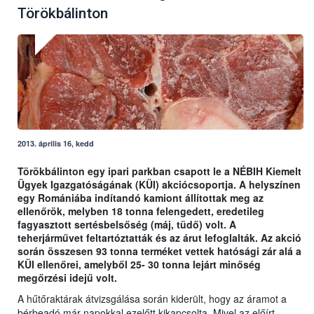
Törökbálinton
2013. április 16, kedd
Törökbálinton egy ipari parkban csapott le a NÉBIH Kiemelt
Ügyek Igazgatóságának (KÜI) akciócsoportja. A helyszínen
egy Romániába indítandó kamiont állítottak meg az
ellenőrök, melyben 18 tonna felengedett, eredetileg
fagyasztott sertésbelsőség (máj, tüdő) volt. A
teherjárművet feltartóztatták és az árut lefoglalták. Az akció
során összesen 93 tonna terméket vettek hatósági zár alá a
KÜI ellenőrei, amelyből 25- 30 tonna lejárt minőség
megőrzési idejű volt.
A hűtőraktárak átvizsgálása során kiderült, hogy az áramot a
bérbeadó már napokkal ezelőtt kikapcsolta. Mivel az előírt