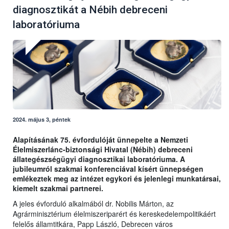
diagnosztikát a Nébih debreceni
laboratóriuma
2024. május 3, péntek
Alapításának 75. évfordulóját ünnepelte a Nemzeti
Élelmiszerlánc-biztonsági Hivatal (Nébih) debreceni
állategészségügyi diagnosztikai laboratóriuma. A
jubileumról szakmai konferenciával kísért ünnepségen
emlékeztek meg az intézet egykori és jelenlegi munkatársai,
kiemelt szakmai partnerei.
A jeles évforduló alkalmából dr. Nobilis Márton, az
Agrárminisztérium élelmiszeriparért és kereskedelempolitikáért
felelős államtitkára, Papp László, Debrecen város