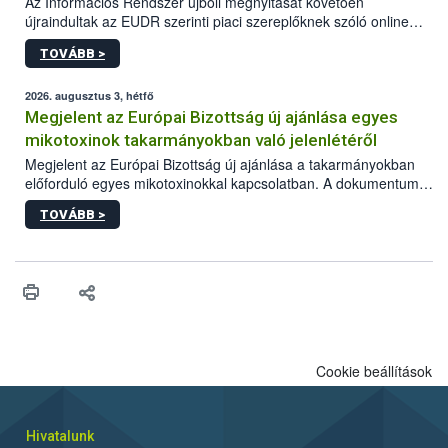
Az Információs Rendszer újbóli megnyitását követően
újraindultak az EUDR szerinti piaci szereplőknek szóló online
képzések.
TOVÁBB >
2026. augusztus 3, hétfő
Megjelent az Európai Bizottság új ajánlása egyes
mikotoxinok takarmányokban való jelenlétéről
Megjelent az Európai Bizottság új ajánlása a takarmányokban
előforduló egyes mikotoxinokkal kapcsolatban. A dokumentum
2027-től új irányértékek alkalmazását írja elő, és a jelenleg
TOVÁBB >
hatályos uniós ajánlások helyébe lép.
Cookie beállítások
Hivatalunk