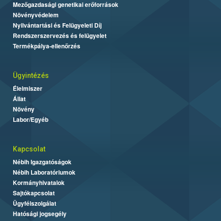
Mezőgazdasági genetikai erőforrások
Növényvédelem
Nyilvántartási és Felügyeleti Díj
Rendszerszervezés és felügyelet
Termékpálya-ellenőrzés
Ügyintézés
Élelmiszer
Állat
Növény
Labor/Egyéb
Kapcsolat
Nébih Igazgatóságok
Nébih Laboratóriumok
Kormányhivatalok
Sajtókapcsolat
Ügyfélszolgálat
Hatósági jogsegély