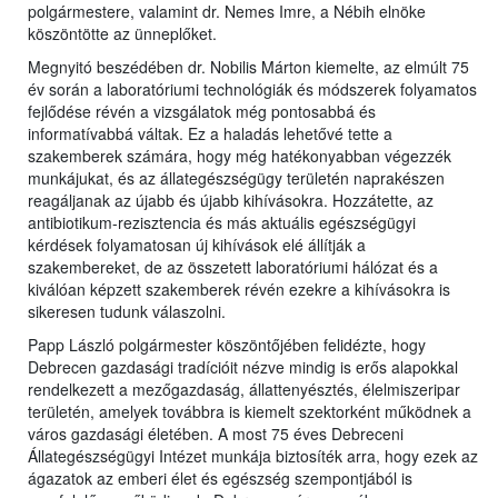
polgármestere, valamint dr. Nemes Imre, a Nébih elnöke
köszöntötte az ünneplőket.
Megnyitó beszédében dr. Nobilis Márton kiemelte, az elmúlt 75
év során a laboratóriumi technológiák és módszerek folyamatos
fejlődése révén a vizsgálatok még pontosabbá és
informatívabbá váltak. Ez a haladás lehetővé tette a
szakemberek számára, hogy még hatékonyabban végezzék
munkájukat, és az állategészségügy területén naprakészen
reagáljanak az újabb és újabb kihívásokra. Hozzátette, az
antibiotikum-rezisztencia és más aktuális egészségügyi
kérdések folyamatosan új kihívások elé állítják a
szakembereket, de az összetett laboratóriumi hálózat és a
kiválóan képzett szakemberek révén ezekre a kihívásokra is
sikeresen tudunk válaszolni.
Papp László polgármester köszöntőjében felidézte, hogy
Debrecen gazdasági tradícióit nézve mindig is erős alapokkal
rendelkezett a mezőgazdaság, állattenyésztés, élelmiszeripar
területén, amelyek továbbra is kiemelt szektorként működnek a
város gazdasági életében. A most 75 éves Debreceni
Állategészségügyi Intézet munkája biztosíték arra, hogy ezek az
ágazatok az emberi élet és egészség szempontjából is