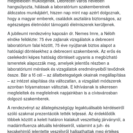
megfelelően működjenek. Debrecen város nevében
hangsúlyozta, hálásak a laboratórium szakembereinek
áldozatos munkájáért, hiszen nap mint nap azért dolgoznak,
hogy a magyar emberek, családok asztalára biztonságos, az
egészséges életmódot támogató élelmiszerek kerüljenek.
A jubileumi rendezvény kapcsán dr. Nemes Imre, a Nébih
elnöke felidézte: 75 éve zajlanak vizsgálatok a debreceni
laboratórium falai között, 75 éve nyújtanak biztos alapot a
hatósági döntésekhez a debreceni szakemberek. Az erős és
cselekedni képes hatóság döntéseit ugyanis a megbízható
ismeretek alapozzák meg, amelyek jelentős részben a
laboratóriumi mérések és vizsgálatok eredményeiből tevődnek
össze. Bár a fő cél – az állatbetegségek okainak megállapítása
– az intézet alapítása óta változatlan, a vizsgálati módszerek
azonban folyamatosan változtak. E kihívásnak is sikeresen
megfeleltek és megfelelnek napjainkban is a cívisvárosban
dolgozó szakemberek.
A rendezvényt az állategészségügy legaktuálisabb kérdéseiről
szóló szakmai prezentációk tették teljessé. Az érdeklődők
többek között a keleti határon kialakult veszettség járványról, a
madárinfluenza aktuális kérdéseiről, valamint a juh- és
kecskehimlő jelentette veszélyről hallgathattak meg értékes