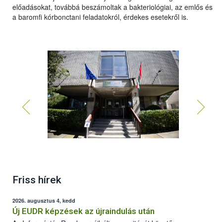
előadásokat, továbbá beszámoltak a bakteriológiai, az emlős és
a baromfi kórbonctani feladatokról, érdekes esetekről is.
75 éves a Debreceni Állategészségügyi Intézet
Friss hírek
2026. augusztus 4, kedd
Új EUDR képzések az újraindulás után