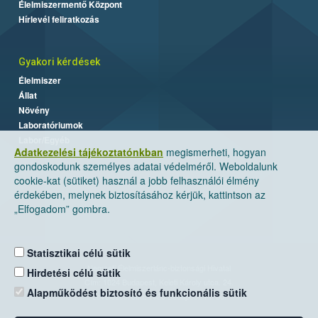
Élelmiszermentő Központ
Hírlevél feliratkozás
Gyakori kérdések
Élelmiszer
Állat
Növény
Laboratóriumok
Labor/Egyéb
Adatkezelési tájékoztatónkban
megismerheti, hogyan
gondoskodunk személyes adatai védelméről. Weboldalunk
cookie-kat (sütiket) használ a jobb felhasználói élmény
érdekében, melynek biztosításához kérjük, kattintson az
„Elfogadom” gombra.
Statisztikai célú sütik
Nemzeti Élelmiszerlánc-biztonsági Hivatal
Hirdetési célú sütik
Cím: 1024 Budapest, Keleti Károly utca. 24.
Alapműködést biztosító és funkcionális sütik
Levelezési cím: 1525 Budapest. Pf. 30.