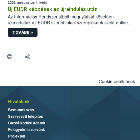
higiéniai szabályok betartása, a megfelelő hőkezelés, valamint a
2026. augusztus 4, kedd
maradékok szakszerű tárolása. A Nemzeti Élelmiszerlánc-
Új EUDR képzések az újraindulás után
biztonsági Hivatal (Nébih) Oktatási Programja összegyűjtötte a
Az Információs Rendszer újbóli megnyitását követően
biztonságos grillezés legfontosabb tudnivalóit.
újraindultak az EUDR szerinti piaci szereplőknek szóló online
képzések.
TOVÁBB >
Cookie beállítások
Hivatalunk
Bemutatkozás
Szervezeti felépítés
Gazdálkodási adatok
Felügyeleti szervünk
Projektek