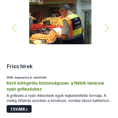
Friss hírek
2026. augusztus 6, csütörtök
Kerti sütögetés biztonságosan: a Nébih tanácsai
nyári grillezéshez
A grillezés a nyári étkezések egyik legkedveltebb formája. A
meleg időjárás azonban a kórokozó, romlást okozó baktériumok
gyorsabb szaporodásának is kedvez. A szabadtéri sütögetés
TOVÁBB >
ezért nem csupán a megfelelő sütési technikáról szól: legalább
ilyen fontos az alapanyagok biztonságos kezelése, az alapvető