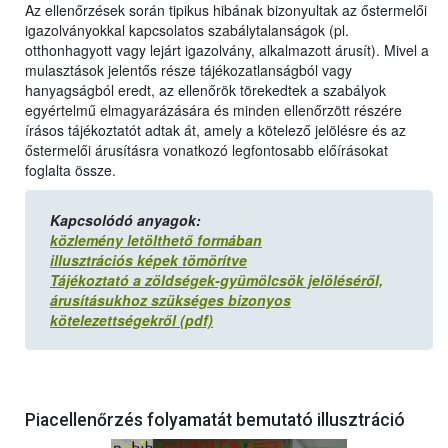
Az ellenőrzések során tipikus hibának bizonyultak az őstermelői
igazolványokkal kapcsolatos szabálytalanságok (pl.
otthonhagyott vagy lejárt igazolvány, alkalmazott árusít). Mivel a
mulasztások jelentős része tájékozatlanságból vagy
hanyagságból eredt, az ellenőrök törekedtek a szabályok
egyértelmű elmagyarázására és minden ellenőrzött részére
írásos tájékoztatót adtak át, amely a kötelező jelölésre és az
őstermelői árusításra vonatkozó legfontosabb előírásokat
foglalta össze.
Kapcsolódó anyagok:
közlemény letölthető formában
illusztrációs képek tömörítve
Tájékoztató a zöldségek-gyümölcsök jelöléséről,
árusításukhoz szükséges bizonyos
kötelezettségekről (pdf)
Piacellenőrzés folyamatát bemutató illusztráció