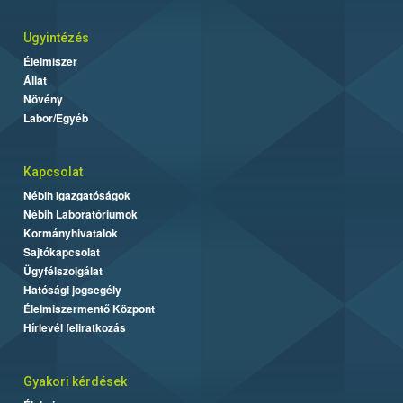
Ügyintézés
Élelmiszer
Állat
Növény
Labor/Egyéb
Kapcsolat
Nébih Igazgatóságok
Nébih Laboratóriumok
Kormányhivatalok
Sajtókapcsolat
Ügyfélszolgálat
Hatósági jogsegély
Élelmiszermentő Központ
Hírlevél feliratkozás
Gyakori kérdések