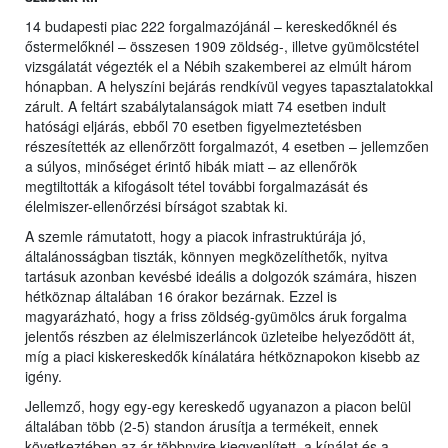
14 budapesti piac 222 forgalmazójánál – kereskedőknél és
őstermelőknél – összesen 1909 zöldség-, illetve gyümölcstétel
vizsgálatát végezték el a Nébih szakemberei az elmúlt három
hónapban. A helyszíni bejárás rendkívül vegyes tapasztalatokkal
zárult. A feltárt szabálytalanságok miatt 74 esetben indult
hatósági eljárás, ebből 70 esetben figyelmeztetésben
részesítették az ellenőrzött forgalmazót, 4 esetben – jellemzően
a súlyos, minőséget érintő hibák miatt – az ellenőrök
megtiltották a kifogásolt tétel további forgalmazását és
élelmiszer-ellenőrzési bírságot szabtak ki.
A szemle rámutatott, hogy a piacok infrastruktúrája jó,
általánosságban tiszták, könnyen megközelíthetők, nyitva
tartásuk azonban kevésbé ideális a dolgozók számára, hiszen
hétköznap általában 16 órakor bezárnak. Ezzel is
magyarázható, hogy a friss zöldség-gyümölcs áruk forgalma
jelentős részben az élelmiszerláncok üzleteibe helyeződött át,
míg a piaci kiskereskedők kínálatára hétköznapokon kisebb az
igény.
Jellemző, hogy egy-egy kereskedő ugyanazon a piacon belül
általában több (2-5) standon árusítja a termékeit, ennek
következtében az ár többnyire kiegyenlített, a kínálat és a