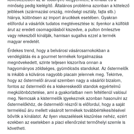
minőség pedig kielégítő. Általános probléma azonban a kötelező
jelölések (származási ország, minőségi osztály, fajta stb.)
hiánya, különösen az import árucikkek esetében. Gyakran
előfordul a vásárlók tudatos megtévesztése is: ilyenkor a külföldi
árut az eredeti csomagolásból kiszedve, a pulton ömlesztve
vagy rekeszből kínálják, hamisan sugallva ezzel a termék
magyar eredetét.
Érdekes trend, hogy a belvárosi vásárcsarnokokban a
vendéglátás és a gourmet termékek forgalmazása
megnövekedett, szinte teljesen kiszorítva onnan a
hagyományos zöldséges, gyümölcsös standokat. Az őstermelők
is inkább a külváros nagyobb piacain jelennek meg. Tekintve,
hogy az őstermelői áruval szemben nagy a vásárlói bizalom,
fontos az őstermelői és a kiskereskedői standok egyértelmű
megkülönböztetése, ami a gyakorlatban nem feltétlenül valósul
meg. Nemcsak a kistermelők igyekeznek azonban hasonulni az
őstermelőkhöz, de őstermelői részről is előfordul, hogy a saját
termelésű áru mellett vásárolt termékek továbbértékesítésével
bővítik a kínálatot. Az ilyen visszaélések kiszűrése nehéz, ezért
ezekben az esetekben a piaci ellenőrzést termőhelyi szemle is
követheti.