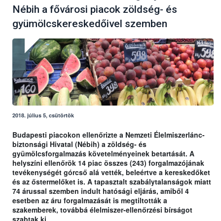
Nébih a fővárosi piacok zöldség- és
gyümölcskereskedőivel szemben
2018. július 5, csütörtök
Budapesti piacokon ellenőrizte a Nemzeti Élelmiszerlánc-
biztonsági Hivatal (Nébih) a zöldség- és
gyümölcsforgalmazás követelményeinek betartását. A
helyszíni ellenőrök 14 piac összes (243) forgalmazójának
tevékenységét górcső alá vették, beleértve a kereskedőket
és az őstermelőket is. A tapasztalt szabálytalanságok miatt
74 árussal szemben indult hatósági eljárás, amiből 4
esetben az áru forgalmazását is megtiltották a
szakemberek, továbbá élelmiszer-ellenőrzési bírságot
szabtak ki.