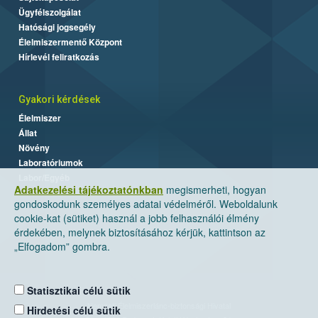
Ügyfélszolgálat
Hatósági jogsegély
Élelmiszermentő Központ
Hírlevél feliratkozás
Gyakori kérdések
Élelmiszer
Állat
Növény
Laboratóriumok
Labor/Egyéb
Adatkezelési tájékoztatónkban
megismerheti, hogyan
gondoskodunk személyes adatai védelméről. Weboldalunk
cookie-kat (sütiket) használ a jobb felhasználói élmény
érdekében, melynek biztosításához kérjük, kattintson az
„Elfogadom” gombra.
Statisztikai célú sütik
Nemzeti Élelmiszerlánc-biztonsági Hivatal
Hirdetési célú sütik