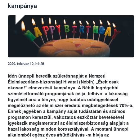
kampánya
2020. február 10, hétfő
Idén ünnepli hetedik születésnapját a Nemzeti
Élelmiszerlánc-biztonsági Hivatal (Nébih) „Ételt csak
okosan!” elnevezésű kampánya. A Nébih legrégebbi
szemléletformáló programjának célja, felhívni a lakosság
figyelmét arra a tényre, hogy tudatos odafigyeléssel
megelőzhető az élelmiszer eredetű megbetegedések 70%-a.
Ennek jegyében a kampány saját tudástárán és számos
programon keresztül, változatos eszköztár bevetésével
igyekszik megismertetni az élelmiszerbiztonság alapjait a
hazai lakosság minden korosztályával. A mostani ünnepi
alkalomból egész éves #hűtőkihívás -ra hívja az