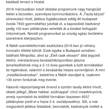
kiadását tervezi a hivatal.
2018 márciusában indult oktatási programunk nagy hangsúlyt
fektet a közvetlen, személyes kommunikációra. A „Tiszta kézzel”
elnevezésű rövid, játékos foglalkozások eddig 80 budapesti
óvoda 7500 gyermekéhez jutottak el, a kapcsolódó kiadványt
pedig 100 ezer példányban vehették át a kicsiket befogadó
intézmények. Nevelő programunkat az ország egész területére
szeretnénk kiterjeszteni.
A Nébih szemléletformáló eszköztára 2019-ben jó néhány
innovatív ötlettel bővült. Ezek egyike a Budapest szívében
található Minipolisz, ahol az „Ételt csak okosan!” által jegyzett
élethű, méretarányos bevásárlóközpontban játszva
ismerkedhetnek meg a 3-12 éves gyerekek a bolti termékekkel
és higiéniával, valamint a bevásárlás helyes sorrendjével. A mini
„installációvárosban”, beleértve a Nébih standjait is, csaknem
130 ezren fordulnak meg évente.
Hasonló népszerűségnek örvend a szintén tavaly életre hívott,
oktató jellegű „Mese habbal, szülinappal” című mesekönyvünk,
amely nyomtatott és letöltött formában összesen 8337
példányban jutott el a hazai 3-4. osztályosokhoz. Sőt, a már
megszokott játékos feladatok, bemutatók, kiadványok mellett a