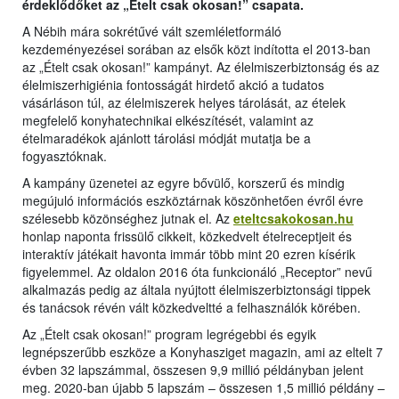
érdeklődőket az „Ételt csak okosan!” csapata.
A Nébih mára sokrétűvé vált szemléletformáló
kezdeményezései sorában az elsők közt indította el 2013-ban
az „Ételt csak okosan!” kampányt. Az élelmiszerbiztonság és az
élelmiszerhigiénia fontosságát hirdető akció a tudatos
vásárláson túl, az élelmiszerek helyes tárolását, az ételek
megfelelő konyhatechnikai elkészítését, valamint az
ételmaradékok ajánlott tárolási módját mutatja be a
fogyasztóknak.
A kampány üzenetei az egyre bővülő, korszerű és mindig
megújuló információs eszköztárnak köszönhetően évről évre
szélesebb közönséghez jutnak el. Az
eteltcsakokosan.hu
honlap naponta frissülő cikkeit, közkedvelt ételreceptjeit és
interaktív játékait havonta immár több mint 20 ezren kísérik
figyelemmel. Az oldalon 2016 óta funkcionáló „Receptor” nevű
alkalmazás pedig az általa nyújtott élelmiszerbiztonsági tippek
és tanácsok révén vált közkedveltté a felhasználók körében.
Az „Ételt csak okosan!” program legrégebbi és egyik
legnépszerűbb eszköze a Konyhasziget magazin, ami az eltelt 7
évben 32 lapszámmal, összesen 9,9 millió példányban jelent
meg. 2020-ban újabb 5 lapszám – összesen 1,5 millió példány –