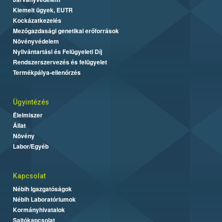
Kiemelt ügyek, EUTR
Kockázatkezelés
Mezőgazdasági genetikai erőforrások
Növényvédelem
Nyilvántartási és Felügyeleti Díj
Rendszerszervezés és felügyelet
Termékpálya-ellenőrzés
Ügyintézés
Élelmiszer
Állat
Növény
Labor/Egyéb
Kapcsolat
Nébih Igazgatóságok
Nébih Laboratóriumok
Kormányhivatalok
Sajtókapcsolat