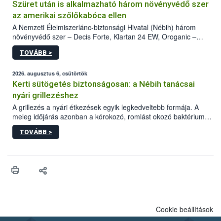
Szüret után is alkalmazható három növényvédő szer
az amerikai szőlőkabóca ellen
A Nemzeti Élelmiszerlánc-biztonsági Hivatal (Nébih) három
növényvédő szer – Decis Forte, Klartan 24 EW, Oroganic –
engedélyokiratát módosította, így azok a szüretet követően,
TOVÁBB >
egészen a vesszőérettség (BBCH 91) stádiumáig
felhasználhatóak a szőlőben. A kiterjesztések célja, hogy a korai
érésű szőlőkben is legyen lehetőség a károsító elleni további
2026. augusztus 6, csütörtök
védekezésre. Az Oroganic készítmény kis kiszerelésben kiskerti
Kerti sütögetés biztonságosan: a Nébih tanácsai
felhasználók számára is elérhető és ökológiai termesztésben is
nyári grillezéshez
engedélyezett.
A grillezés a nyári étkezések egyik legkedveltebb formája. A
meleg időjárás azonban a kórokozó, romlást okozó baktériumok
gyorsabb szaporodásának is kedvez. A szabadtéri sütögetés
TOVÁBB >
ezért nem csupán a megfelelő sütési technikáról szól: legalább
ilyen fontos az alapanyagok biztonságos kezelése, az alapvető
higiéniai szabályok betartása, a megfelelő hőkezelés, valamint a
maradékok szakszerű tárolása. A Nemzeti Élelmiszerlánc-
biztonsági Hivatal (Nébih) Oktatási Programja összegyűjtötte a
biztonságos grillezés legfontosabb tudnivalóit.
Cookie beállítások