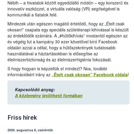
Nébih – a hivatalok között egyedülálló módón – egy korszerű és
innovatív eszközzel, a virtuális valóság (VR) segítségével is
kommunikál a fiatalok felé.
Mindezek után egészen magától értetődő, hogy az „Ételt csak
okosan!” csapata egy speciális születésnapi kihívással is készült
az érdeklődők számára. A „#hűtőkihívás” mostantól egészen az
év végéig fut a kampány 30 ezer követővel bíró Facebook
oldalán azzal a céllal, hogy a hűtőszekrények tudatosabb
használatával a háztartásokban is elősegítse az
élelmiszerbiztonság és az élelmiszerhigiénia fokozását.
S hogy hogyan is képzeltük el mindezt? Nos, további
információkért irány az
„Ételt csak okosan” Facebook oldala
!
Kapcsolódó anyag:
A közlemény letölthető formában
Friss hírek
2026. augusztus 6, csütörtök