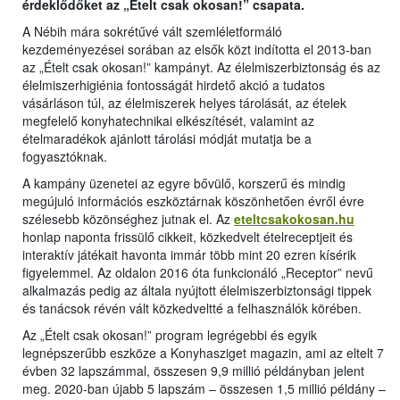
érdeklődőket az „Ételt csak okosan!” csapata.
A Nébih mára sokrétűvé vált szemléletformáló
kezdeményezései sorában az elsők közt indította el 2013-ban
az „Ételt csak okosan!” kampányt. Az élelmiszerbiztonság és az
élelmiszerhigiénia fontosságát hirdető akció a tudatos
vásárláson túl, az élelmiszerek helyes tárolását, az ételek
megfelelő konyhatechnikai elkészítését, valamint az
ételmaradékok ajánlott tárolási módját mutatja be a
fogyasztóknak.
A kampány üzenetei az egyre bővülő, korszerű és mindig
megújuló információs eszköztárnak köszönhetően évről évre
szélesebb közönséghez jutnak el. Az
eteltcsakokosan.hu
honlap naponta frissülő cikkeit, közkedvelt ételreceptjeit és
interaktív játékait havonta immár több mint 20 ezren kísérik
figyelemmel. Az oldalon 2016 óta funkcionáló „Receptor” nevű
alkalmazás pedig az általa nyújtott élelmiszerbiztonsági tippek
és tanácsok révén vált közkedveltté a felhasználók körében.
Az „Ételt csak okosan!” program legrégebbi és egyik
legnépszerűbb eszköze a Konyhasziget magazin, ami az eltelt 7
évben 32 lapszámmal, összesen 9,9 millió példányban jelent
meg. 2020-ban újabb 5 lapszám – összesen 1,5 millió példány –