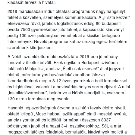
kiadását tervezi a hivatal.
2018 márciusában indult oktatási programunk nagy hangsúlyt
fektet a közvetlen, személyes kommunikációra. A „Tiszta kézzel”
elnevezésű rövid, játékos foglalkozások eddig 80 budapesti
óvoda 7500 gyermekéhez jutottak el, a kapcsolódó kiadványt
pedig 100 ezer példányban vehették át a kicsiket befogadó
intézmények. Nevelő programunkat az ország egész területére
szeretnénk kiterjeszteni.
A Nébih szemléletformáló eszköztára 2019-ben jó néhány
innovatív ötlettel bővült. Ezek egyike a Budapest szívében
található Minipolisz, ahol az „Ételt csak okosan!” által jegyzett
élethű, méretarányos bevásárlóközpontban játszva
ismerkedhetnek meg a 3-12 éves gyerekek a bolti termékekkel
és higiéniával, valamint a bevásárlás helyes sorrendjével. A mini
„installációvárosban”, beleértve a Nébih standjait is, csaknem
130 ezren fordulnak meg évente.
Hasonló népszerűségnek örvend a szintén tavaly életre hívott,
oktató jellegű „Mese habbal, szülinappal” című mesekönyvünk,
amely nyomtatott és letöltött formában összesen 8337
példányban jutott el a hazai 3-4. osztályosokhoz. Sőt, a már
megszokott játékos feladatok, bemutatók, kiadványok mellett a