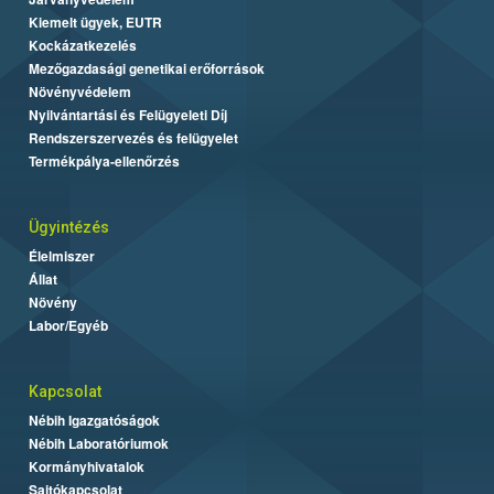
Kiemelt ügyek, EUTR
Kockázatkezelés
Mezőgazdasági genetikai erőforrások
Növényvédelem
Nyilvántartási és Felügyeleti Díj
Rendszerszervezés és felügyelet
Termékpálya-ellenőrzés
Ügyintézés
Élelmiszer
Állat
Növény
Labor/Egyéb
Kapcsolat
Nébih Igazgatóságok
Nébih Laboratóriumok
Kormányhivatalok
Sajtókapcsolat