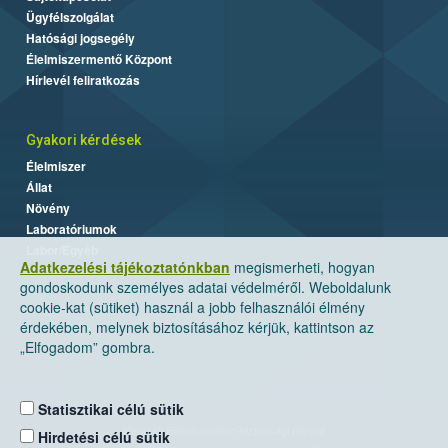
Ügyfélszolgálat
Hatósági jogsegély
Élelmiszermentő Központ
Hírlevél feliratkozás
Gyakori kérdések
Élelmiszer
Állat
Növény
Laboratóriumok
Labor/Egyéb
Adatkezelési tájékoztatónkban
megismerheti, hogyan
gondoskodunk személyes adatai védelméről. Weboldalunk
cookie-kat (sütiket) használ a jobb felhasználói élmény
érdekében, melynek biztosításához kérjük, kattintson az
„Elfogadom” gombra.
Statisztikai célú sütik
Nemzeti Élelmiszerlánc-biztonsági Hivatal
Hirdetési célú sütik