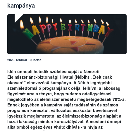
kampánya
2020. február 10, hétfő
Idén ünnepli hetedik születésnapját a Nemzeti
Élelmiszerlánc-biztonsági Hivatal (Nébih) „Ételt csak
okosan!” elnevezésű kampánya. A Nébih legrégebbi
szemléletformáló programjának célja, felhívni a lakosság
figyelmét arra a tényre, hogy tudatos odafigyeléssel
megelőzhető az élelmiszer eredetű megbetegedések 70%-a.
Ennek jegyében a kampány saját tudástárán és számos
programon keresztül, változatos eszköztár bevetésével
igyekszik megismertetni az élelmiszerbiztonság alapjait a
hazai lakosság minden korosztályával. A mostani ünnepi
alkalomból egész éves #hűtőkihívás -ra hívja az