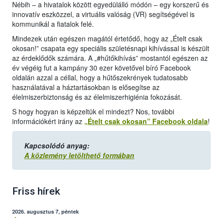
Nébih – a hivatalok között egyedülálló módón – egy korszerű és
innovatív eszközzel, a virtuális valóság (VR) segítségével is
kommunikál a fiatalok felé.
Mindezek után egészen magától értetődő, hogy az „Ételt csak
okosan!” csapata egy speciális születésnapi kihívással is készült
az érdeklődők számára. A „#hűtőkihívás” mostantól egészen az
év végéig fut a kampány 30 ezer követővel bíró Facebook
oldalán azzal a céllal, hogy a hűtőszekrények tudatosabb
használatával a háztartásokban is elősegítse az
élelmiszerbiztonság és az élelmiszerhigiénia fokozását.
S hogy hogyan is képzeltük el mindezt? Nos, további
információkért irány az
„Ételt csak okosan” Facebook oldala
!
Kapcsolódó anyag:
A közlemény letölthető formában
Friss hírek
2026. augusztus 7, péntek