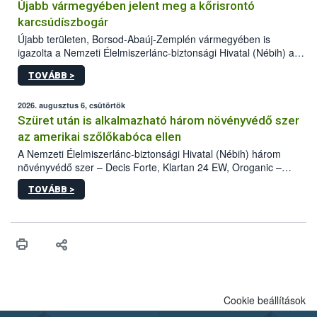
Újabb vármegyében jelent meg a kőrisrontó
karcsúdíszbogár
Újabb területen, Borsod-Abaúj-Zemplén vármegyében is
igazolta a Nemzeti Élelmiszerlánc-biztonsági Hivatal (Nébih) a
kőrisrontó karcsúdíszbogár (Agrilus planipennis) jelenlétét. A
TOVÁBB >
kártevőt nem csak színcsapdában találták meg, de már fertőzött
fában is azonosították. A növényvédelmi szakemberek folytatják
az intenzív felderítést, emellett az intézkedéseket a szlovák
2026. augusztus 6, csütörtök
hatósággal is összehangolják a terjedés megállítása érdekében.
Szüret után is alkalmazható három növényvédő szer
az amerikai szőlőkabóca ellen
A Nemzeti Élelmiszerlánc-biztonsági Hivatal (Nébih) három
növényvédő szer – Decis Forte, Klartan 24 EW, Oroganic –
engedélyokiratát módosította, így azok a szüretet követően,
TOVÁBB >
egészen a vesszőérettség (BBCH 91) stádiumáig
felhasználhatóak a szőlőben. A kiterjesztések célja, hogy a korai
érésű szőlőkben is legyen lehetőség a károsító elleni további
védekezésre. Az Oroganic készítmény kis kiszerelésben kiskerti
felhasználók számára is elérhető és ökológiai termesztésben is
engedélyezett.
Cookie beállítások