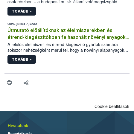
csak részben – a budapesti m. kir. állami vetőmagvizsgáló
állomás a Kis Rókus utca 15. szám alatti, Czigler Győző által
TOVÁBB >
tervezett új épületébe.
2026. július 7, kedd
Útmutató előállítóknak az élelmiszerekben és
étrend-kiegészítőkben felhasznált növényi anyagok,
növényi kivonatok élelmiszer-biztonsági
A felelős élelmiszer- és étrend-kiegészítő gyártók számára
sokszor nehézségként merül fel, hogy a növényi alapanyagok
kockázatértékeléséhez szükséges adatbázisokról
és kivonatok, melyek jelenleg uniós szinten nem szabályozottak,
TOVÁBB >
milyen tisztasági, minőségi és biztonsági paramétereknek
feleljenek meg. Mivel a termékért a gyártó a felelős, neki kell
minden adatot összevetve dönteni arról, hogy egy alapanyagot
végül felhasznál vagy nem a termékében. Ebben a döntési
folyamatban szeretnénk segítséget nyújtani a vállalkozásnak az
alábbi, adatbázisokat, útmutatókat, segédanyagokat tartalmazó
összefoglaló anyaggal.
Cookie beállítások
Hivatalunk
Bemutatkozás