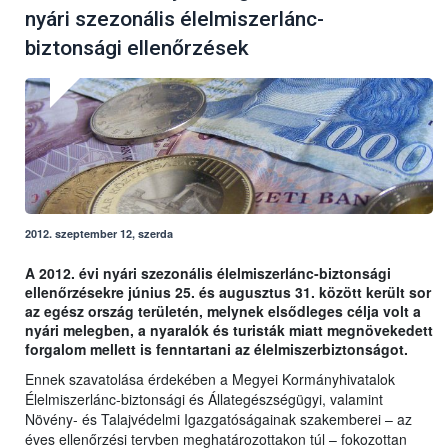
nyári szezonális élelmiszerlánc-
biztonsági ellenőrzések
2012. szeptember 12, szerda
A 2012. évi nyári szezonális élelmiszerlánc-biztonsági
ellenőrzésekre június 25. és augusztus 31. között került sor
az egész ország területén, melynek elsődleges célja volt a
nyári melegben, a nyaralók és turisták miatt megnövekedett
forgalom mellett is fenntartani az élelmiszerbiztonságot.
Ennek szavatolása érdekében a Megyei Kormányhivatalok
Élelmiszerlánc-biztonsági és Állategészségügyi, valamint
Növény- és Talajvédelmi Igazgatóságainak szakemberei – az
éves ellenőrzési tervben meghatározottakon túl – fokozottan