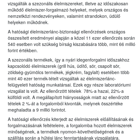
vizsgálták a szezonális élelmiszereket, illetve az időszakosan
működő élelmiszer-forgalmazó helyeket, melyek országos és
nemzetközi rendezvényeken, valamint strandokon, üdülő
helyeken működnek.
A hatósági élelmiszerlánc-biztonsági ellenőrzések országos
összesített eredményei alapján a közel 11 ezer ellenőrzés során
540 esetben volt szükség bírság kiszabására több, mint 66 millió
forint értékben.
A szezonális termékek, így a nyári idegenforgalmi időszakhoz
kapcsolódó élelmiszerek (grill hús, üdítő, sör, csapolt sör,
zöldség-gyümölcs termékek, jégkrém, fagylalt) esetében több
mint 40 ezer termék-tételt vizsgáltak az élelmiszerlánc-
felügyeleti hatóság munkatársai. Ezek egy része laboratóriumi
vizsgálat is volt. Az ellenőrzött tételek 78%-a hazai, 22%-a
külföldi volt. A megállapított hiányosságok miatt az ellenőrzött
tételek 2 %-át a forgalomból kivonták, melynek összértéke
meghaladta a 9 millió forintot.
A hatósági ellenőrzés kiterjedt az élelmiszerek előállításának és
forgalmazásának feltételeire, a forgalomba hozott élelmiszerek
minőségének, a termékek nyomon-követhetőségének és a
szállítás során a hűtési lánc fenntartásának vizsgálatára.