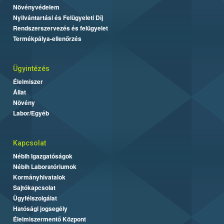
Növényvédelem
Nyilvántartási és Felügyeleti Díj
Rendszerszervezés és felügyelet
Termékpálya-ellenőrzés
Ügyintézés
Élelmiszer
Állat
Növény
Labor/Egyéb
Kapcsolat
Nébih Igazgatóságok
Nébih Laboratóriumok
Kormányhivatalok
Sajtókapcsolat
Ügyfélszolgálat
Hatósági jogsegély
Élelmiszermentő Központ