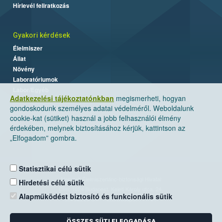
Hírlevél feliratkozás
Gyakori kérdések
Élelmiszer
Állat
Növény
Laboratóriumok
Labor/Egyéb
Adatkezelési tájékoztatónkban
megismerheti, hogyan
gondoskodunk személyes adatai védelméről. Weboldalunk
cookie-kat (sütiket) használ a jobb felhasználói élmény
érdekében, melynek biztosításához kérjük, kattintson az
„Elfogadom” gombra.
Statisztikai célú sütik
Nemzeti Élelmiszerlánc-biztonsági Hivatal
Hirdetési célú sütik
Cím: 1024 Budapest, Keleti Károly utca. 24.
Alapműködést biztosító és funkcionális sütik
Levelezési cím: 1525 Budapest. Pf. 30.
ÖSSZES SÜTI ELFOGADÁSA