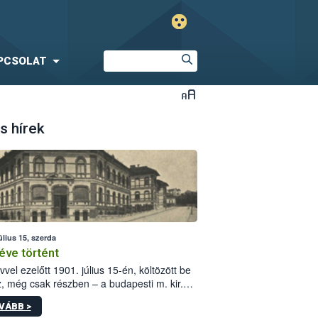
PCSOLAT
s hírek
úlius 15, szerda
éve történt
vvel ezelőtt 1901. július 15-én, költözött be
z, még csak részben – a budapesti m. kir.
i vetőmagvizsgáló állomás a Kis Rókus utca
VÁBB >
ám alatti, Czigler Győző által tervezett új