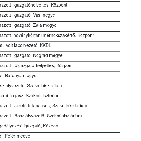
azott igazgatóhelyettes, Központ
azott igazgató, Vas megye
azott igazgató, Zala megye
azott növénykórtani mérnökszakértő, Központ
us, volt laborvezető, KKDL
azott igazgató, Nógrád megye
azott főigazgató-helyettes, Központ
tó, Baranya megye
osztályvezető, Szakminisztérium
delmi jogász, Szakminisztérium
azott vezető főtanácsos, Szakminisztérium
azott főosztályvezető, Szakminisztérium
gedélyezési igazgató, Központ
ó, Fejér megye