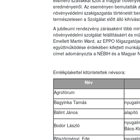
elismerő szavakkal szólt a magyar növényv
eredményeiről. Az eseményen bemutatták a
növényvédelmi szakigazgatás történetét bemu
természetesen a Szolgálat előtt álló kihíváso
A jubileumi rendezvény zárásaként több min
növényvédelmi szolgálat felállításáért és 
Emellett Martin Ward, az EPPO főigazgatój
együttműködése érdekében kifejtett munkájáér
címet adományozta a NÉBIH és a Magyar 
Emlékplakettel kitüntetettek névsora:
Név
Agrofórum
.
Bagyinka Tamás
nyugalm
Bálint János
alapító
nyugalm
Bodor László
Bács-K
Böszörményi Ede
nyugalm