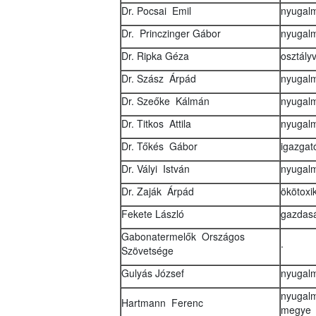
Dr. Pocsai Emil
nyugalm
Dr. Princzinger Gábor
nyugalm
Dr. Ripka Géza
osztály
Dr. Szász Árpád
nyugalm
Dr. Szeőke Kálmán
nyugalm
Dr. Titkos Attila
nyugal
Dr. Tőkés Gábor
igazgat
Dr. Vályi István
nyugalm
Dr. Zaják Árpád
ökötoxi
Fekete László
gazdasá
Gabonatermelők Országos
.
Szövetsége
Gulyás József
nyugalm
nyugal
Hartmann Ferenc
megye