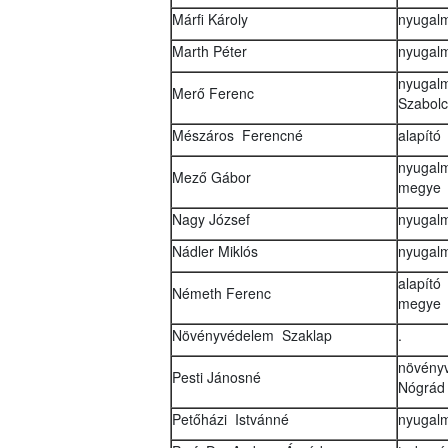
Márfi Károly
nyugalm
Marth Péter
nyugalm
nyugalm
Merő Ferenc
Szabol
Mészáros Ferencné
alapító
nyugalm
Mező Gábor
megye
Nagy József
nyugal
Nádler Miklós
nyugalm
alapító
Németh Ferenc
megye
Növényvédelem Szaklap
.
növényv
Pesti Jánosné
Nógrád
Petőházi Istvánné
nyugalm