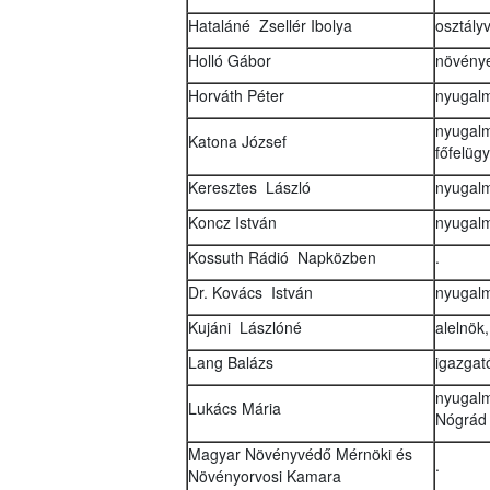
Hataláné Zsellér Ibolya
osztály
Holló Gábor
növény
Horváth Péter
nyugalm
nyugalm
Katona József
főfelüg
Keresztes László
nyugalm
Koncz István
nyugalm
Kossuth Rádió Napközben
.
Dr. Kovács István
nyugalm
Kujáni Lászlóné
alelnök
Lang Balázs
igazga
nyugalm
Lukács Mária
Nógrád
Magyar Növényvédő Mérnöki és
.
Növényorvosi Kamara