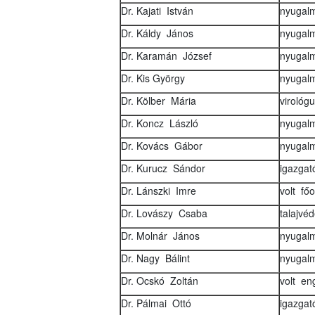
Dr. Kajati István
nyugalm
Dr. Káldy János
nyugalm
Dr. Karamán József
nyugalm
Dr. Kis György
nyugalm
Dr. Kölber Mária
virológ
Dr. Koncz László
nyugalm
Dr. Kovács Gábor
nyugalm
Dr. Kurucz Sándor
igazga
Dr. Lánszki Imre
volt fő
Dr. Lovászy Csaba
talajvé
Dr. Molnár János
nyugalm
Dr. Nagy Bálint
nyugalm
Dr. Ocskó Zoltán
volt en
Dr. Pálmai Ottó
igazgat