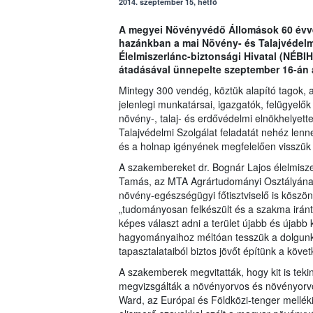
2014. szeptember 15, hétfő
A megyei Növényvédő Állomások 60 évvel
hazánkban a mai Növény- és Talajvédelmi 
Élelmiszerlánc-biztonsági Hivatal (NÉBI
átadásával ünnepelte szeptember 16-án 
Mintegy 300 vendég, köztük alapító tagok, 
jelenlegi munkatársai, igazgatók, felügyelő
növény-, talaj- és erdővédelmi elnökhelyet
Talajvédelmi Szolgálat feladatát nehéz lenn
és a holnap igényének megfelelően visszük
A szakembereket dr. Bognár Lajos élelmiszer-
Tamás, az MTA Agrártudományi Osztályának 
növény-egészségügyi főtisztviselő is köszö
„tudományosan felkészült és a szakma iránti
képes választ adni a terület újabb és újabb 
hagyományaihoz méltóan tesszük a dolgunkat
tapasztalataiból biztos jövőt építünk a köve
A szakemberek megvitatták, hogy kit is tek
megvizsgálták a növényorvos és növényorvos
Ward, az Európai és Földközi-tenger mellé