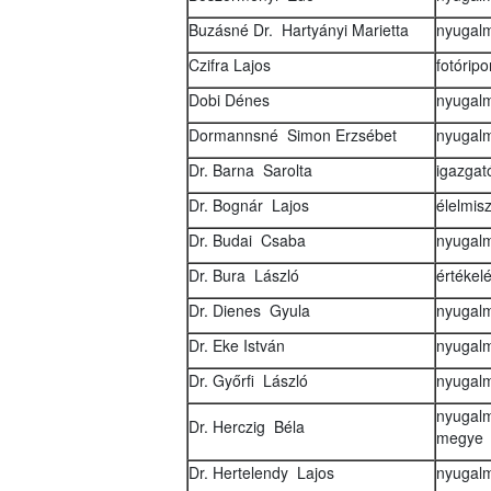
Buzásné Dr. Hartyányi Marietta
nyugalm
Czifra Lajos
fotórip
Dobi Dénes
nyugalm
Dormannsné Simon Erzsébet
nyugalm
Dr. Barna Sarolta
igazgat
Dr. Bognár Lajos
élelmisz
Dr. Budai Csaba
nyugal
Dr. Bura László
értékel
Dr. Dienes Gyula
nyugalm
Dr. Eke István
nyugalm
Dr. Győrfi László
nyugalm
nyugalm
Dr. Herczig Béla
megye
Dr. Hertelendy Lajos
nyugalm