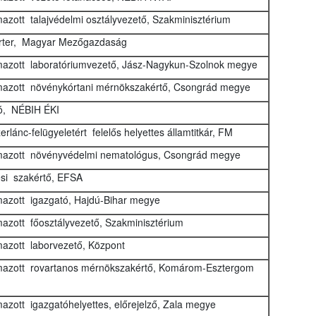
azott talajvédelmi osztályvezető, Szakminisztérium
orter, Magyar Mezőgazdaság
azott laboratóriumvezető, Jász-Nagykun-Szolnok megye
azott növénykórtani mérnökszakértő, Csongrád megye
ó, NÉBIH ÉKI
erlánc-felügyeletért felelős helyettes államtitkár, FM
mazott növényvédelmi nematológus, Csongrád megye
ési szakértő, EFSA
azott igazgató, Hajdú-Bihar megye
azott főosztályvezető, Szakminisztérium
azott laborvezető, Központ
azott rovartanos mérnökszakértő, Komárom-Esztergom
azott igazgatóhelyettes, előrejelző, Zala megye