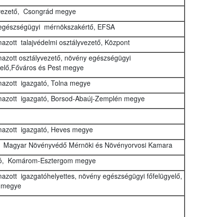
vezető, Csongrád megye
egészségügyi mérnökszakértő, EFSA
azott talajvédelmi osztályvezető, Központ
azott osztályvezető, növény egészségügyi
yelő,Főváros és Pest megye
azott igazgató, Tolna megye
azott igazgató, Borsod-Abaúj-Zemplén megye
azott igazgató, Heves megye
, Magyar Növényvédő Mérnöki és Növényorvosi Kamara
tó, Komárom-Esztergom megye
azott igazgatóhelyettes, növény egészségügyi főfelügyelő,
 megye