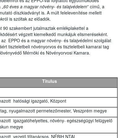
édelemről és az EPPO-val folytatott együttműködés
 „
60 éves a magyar növény- és talajvédelem
” című, a
tató díszkiadványt is. A múlt felelevenítése mellett
król is szóltak az előadók.
t 90 szakembert jutalmaztak emlékplakettel a
működésért végzett kiemelkedő munkájuk elismeréseként.
a az EPPO és a magyar növény- és talajvédelmi szolgálat
t tiszteletbeli növényorvos és tiszteletbeli kamarai tag
Növényvédő Mérnöki és Növényorvosi Kamara.
Titulus
azott hatósági igazgató, Központ
 tag, nyugalmazott permetezőmester, Veszprém megye
azott igazgatóhelyettes, növény- egészségügyi felügyelő
iskun megye
azott vezető főtanácsos, NÉBIH NTAI