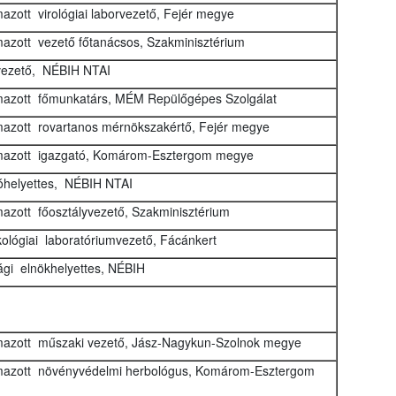
azott virológiai laborvezető, Fejér megye
azott vezető főtanácsos, Szakminisztérium
vezető, NÉBIH NTAI
azott főmunkatárs, MÉM Repülőgépes Szolgálat
azott rovartanos mérnökszakértő, Fejér megye
mazott igazgató, Komárom-Esztergom megye
óhelyettes, NÉBIH NTAI
azott főosztályvezető, Szakminisztérium
kológiai laboratóriumvezető, Fácánkert
gi elnökhelyettes, NÉBIH
azott műszaki vezető, Jász-Nagykun-Szolnok megye
mazott növényvédelmi herbológus, Komárom-Esztergom