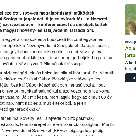
épüle
 ezelőtti, 1954-es megalapításától működtek
Szolgálat jogelődei. A jeles évfordulót – a Nemzeti
H) szervezésében – konferenciával és emlékplakettek
a magyar növény- és talajvédelmi társadalom.
a megyei állomások és a budapesti központ egykori és
2026. j
k ünnepelték a Növényvédelmi Szolgálatot. Jordán László,
Az e
tes megnyitó beszédében kiemelte, "a mai Növény- és
járta
e egy mondattal kifejezni, de azt megígérhetjük, hogy a ma
A kedv
 tovább a Növényvédő Állomások örökségét!"
forga
biztonságért felelős helyettes államtitkár, prof. Dr. Németh
Korm.
TO
elnöke és Szalkai Gábor főosztályvezető-helyettes,
sérül
ntötte. Szalkai Gábor köszöntőjében hangsúlyozta, hogy
felme
 elhivatott munkatársak nélkül a szervezet nem lett volna
veszé
kihívásaira. Jó emlékezni, mert látjuk, hogy az elmúlt 60 év
Ezen 
vonni
 nap, mint nap és a múlt értékeiből, a jelen
jártas
tkező generációknak.”
intenek ma Növény- és Talajvédelmi Szolgálatnak,
i asszisztens szerepét az élelmiszer-biztonságban, Martin
ki Növényvédelmi Szervezet (EPPO) főigazgatója pedig