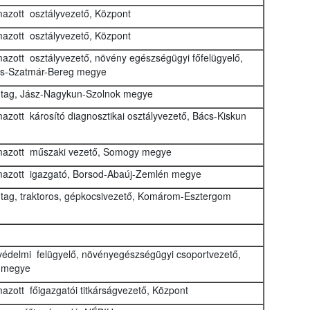
azott osztályvezető, Központ
azott osztályvezető, Központ
azott osztályvezető, növény egészségügyi főfelügyelő,
cs-Szatmár-Bereg megye
 tag, Jász-Nagykun-Szolnok megye
azott károsító diagnosztikai osztályvezető, Bács-Kiskun
mazott műszaki vezető, Somogy megye
azott igazgató, Borsod-Abaúj-Zemlén megye
 tag, traktoros, gépkocsivezető, Komárom-Esztergom
édelmi felügyelő, növényegészségügyi csoportvezető,
 megye
azott főigazgatói titkárságvezető, Központ