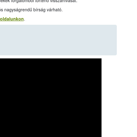
mékek forgalomból történő visszahívását.
iós nagyságrendű bírság várható.
 oldalunkon
.