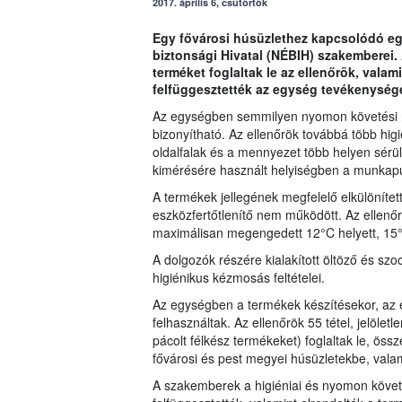
2017. április 6, csütörtök
Egy fővárosi húsüzlethez kapcsolódó egy
biztonsági Hivatal (NÉBIH) szakemberei
terméket foglaltak le az ellenőrök, valam
felfüggesztették az egység tevékenységé
Az egységben semmilyen nyomon követési re
bizonyítható. Az ellenőrök továbbá több higi
oldalfalak és a mennyezet több helyen sérült
kimérésére használt helyiségben a munkapul
A termékek jellegének megfelelő elkülönítet
eszközfertőtlenítő nem működött. Az ellenő
maximálisan megengedett 12°C helyett, 15°
A dolgozók részére kialakított öltöző és szo
higiénikus kézmosás feltételei.
Az egységben a termékek készítésekor, az el
felhasználtak. Az ellenőrök 55 tétel, jelöle
pácolt félkész termékeket) foglaltak le, ö
fővárosi és pest megyei húsüzletekbe, valami
A szakemberek a higiéniai és nyomon követ