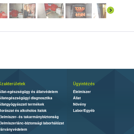
Szakterületek
Ügyintézés
Állat-egészségügy és állatvédelem
Élelmiszer
Állategészségügyi diagnosztika
Állat
Állatgyógyászati termékek
Növény
Borászat és alkoholos italok
Labor/Egyéb
Élelmiszer- és takarmánybiztonság
Élelmiszerlánc-biztonsági laborhálózat
Járványvédelem