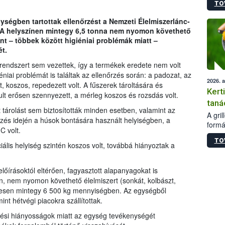
TO
módos
egész
ségben tartottak ellenőrzést a Nemzeti Élelmiszerlánc-
felha
. A helyszínen mintegy 6,5 tonna nem nyomon követhető
célja
int – többek között higiéniai problémák miatt –
lehet
t.
Az Or
felha
ndszert sem vezettek, így a termékek eredete nem volt
terme
éniai problémát is találtak az ellenőrzés során: a padozat, az
2026. 
, koszos, repedezett volt. A fűszerek tároltására és
Kert
t erősen szennyezett, a mérleg koszos és rozsdás volt.
taná
t tárolást sem biztosították minden esetben, valamint az
A gri
rzés idején a húsok bontására használt helyiségben, a
formá
C volt.
romlá
TO
szapo
ciális helyiség szintén koszos volt, továbbá hiányoztak a
sütög
techni
őírásoktól eltérően, fagyasztott alapanyagokat is
alapa
tlen, nem nyomon követhető élelmiszert (sonkát, kolbászt,
higié
sszesen mintegy 6 500 kg mennyiségben. Az egységből
hőkez
nt hétvégi piacokra szállítottak.
tárol
Hivat
ési hiányosságok miatt az egység tevékenységét
a biz