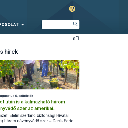
PCSOLAT
s hírek
augusztus 6, csütörtök
et után is alkalmazható három
nyvédő szer az amerikai
őkabóca ellen
zeti Élelmiszerlánc-biztonsági Hivatal
h) három növényvédő szer – Decis Forte,
an 24 EW, Oroganic – engedélyokiratát