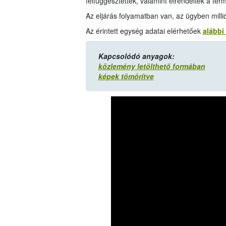
felfüggesztették, valamint elrendelték a ter
Az eljárás folyamatban van, az ügyben mill
Az érintett egység adatai elérhetőek
alábbi
Kapcsolódó anyagok:
közlemény letölthető formában
képek tömörítve