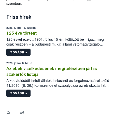
szemben.
Friss hírek
2026. július 15, szerda
125 éve történt
125 évvel ezelőtt 1901. július 15-én, költözött be – igaz, még
csak részben – a budapesti m. kir. állami vetőmagvizsgáló
állomás a Kis Rókus utca 15. szám alatti, Czigler Győző által
TOVÁBB >
tervezett új épületébe.
2026. július 6, hétfő
Az ebek viselkedésének megítélésében jártas
szakértők listája
A kedvtelésből tartott állatok tartásáról és forgalmazásáról szóló
41/2010. (II. 26.) Korm.rendelet szabályozza az eb okozta fizikai
sérülés, illetve ennek veszélye keletkezésekor felmerülő
TOVÁBB >
hatósági feladatokat, valamint a veszélyes eb tartását és annak
engedélyezését. Ezen eljárások során szükség esetén be kell
vonni az ebek viselkedésének megítélésében jártas szakértőt.