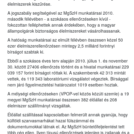
élelmiszerek kiszűrése.
A jogszabály segítségével az MgSzH munkatársai 2010.
második félévében - a szokásos ellenőrzéseken kívül -
fokozottan felléphettek annak érdekében, hogy a magyar
állampolgárok biztonságos élelmiszereket vásárolhassanak.
A hatóság munkatársai az elmúlt félévben összesen közel 50
ezer élelmiszerellenőrzésen mintegy 2,5 milliárd forintnyi
bírságot szabtak ki.
Ebből a szokásos éves terv alapján 2010. július 1. és november
30. között 27406 ellenőrzés történt és a hivatal munkatársai 229
039 157 forint bírságot róttak ki. A szakemberek 42 313 mintát
vettek, és 119 343 laboratóriumi vizsgálatot végeztek. Bírsággal
nem járó figyelmeztetési határozatot 1019 esetben hoztak.
A mélységi ellenőrzéseken (VPOP-vel közös közúti szemle) a 19
megyei MgSzH munkatársai összesen 382 élőállat és 208
élelmiszer szállítmányt vizsgáltak.
Élőállat szállítással kapcsolatban felmerült annak gyanúja, hogy
külföldi szarvasmarhákat hazai fülszámmal és
dokumentumokkal látnak el. Az MgSzH büntetőfeljelentést tett
több cég ellen. Ilyen típusú ellenőrzések jelenleg is zajlanak és a