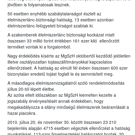
jövőben is folyamatosak lesznek.
50 esetben enyhébb szabálytalanságot észlelt az
élelmiszerlánc-biztonsági hatóság, 13 esetben azonban
élelmiszerlánc-felügyeleti bírságot szabtak ki.
A szakemberek élelmiszerlánc biztonsági kockázat miatt
összesen 33 millió forint értékben 161 ezer kiló ellenőrzött
terméket vontak ki a forgalomból.
Nagy érdeklődés kísérte az MgSzH októbertől kezdődő jelöletlen
illetve osztályozatlan tojásszállítmányokkal kapcsolatos
ellenőrzéseit. A hatóság az elmúlt fél évben összesen 600 ezer
bizonytalan eredetű tojást foglalt le és semmisített meg.
A másodlagos élelmiszervizsgálatról szóló rendeletmódosítás
július 20-tól lépett életbe.
Az azóta eltelt időszakban az MgSzH kiemelten kezelte a
jogszabály érvényesítését annak érdekében, hogy
megakadályozza a silány minőségű élelmiszerek beáramlását a
hazai piacokra.
2010. július 20. és november 30. között összesen 23 210
bejelentés alapján 4715 esetben végeztek ellenőrzést a hatóság
munkatársai. 113-szor figyelmeztetési határozatot hoztak, 20