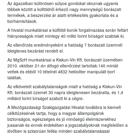
Az ágazatban különösen súlyos gondokat okoznak ugyanis
többek között a külföldről érkező nagy mennyiségű borászati
termékek, a beszerzési ár alatti értékesítés gyakorlata és a
borhamisítások.
A hivatal munkatársai a külföldi borok forgalmazása során feltárt
hiányosságok miatt mintegy 40 millió forint bírságot szabtak ki.
Az ellenőrzés eredményeként a hatóság 7 borászati üzemnél
ideiglenes bezárást rendelt el.
Az MgSzH munkatársai a Kiskun-Vin Kft. borászati üzemében
2010. október 21-én átfogó ellenőrzést tartottak.140 mintát
vettek és ebből 10 tételnél 4832 hektoliter manipulált bort
találtak.
Az elkövetett szabálytalanságok miatt a hatóság a Kiskun-Vin
Kft. borászati üzemét 30 napra ideiglenesen bezáratta, és 1,4
milliárd forint bírságot szabott ki a cégre.
A Mezőgazdasági Szakigazgatási Hivatal továbbra is kiemelt
célkitűzésének tartja, hogy a magyar állampolgárok
biztonságos, egészséges és jó minőségű élelmiszerekhez
jussanak és ennek érdekében a jogszabályoknak megfelelően a
jövőben is szigorúan fellép minden szabálytalansággal