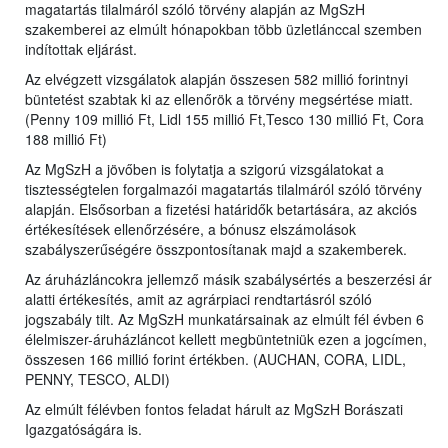
magatartás tilalmáról szóló törvény alapján az MgSzH
szakemberei az elmúlt hónapokban több üzletlánccal szemben
indítottak eljárást.
Az elvégzett vizsgálatok alapján összesen 582 millió forintnyi
büntetést szabtak ki az ellenőrök a törvény megsértése miatt.
(Penny 109 millió Ft, Lidl 155 millió Ft,Tesco 130 millió Ft, Cora
188 millió Ft)
Az MgSzH a jövőben is folytatja a szigorú vizsgálatokat a
tisztességtelen forgalmazói magatartás tilalmáról szóló törvény
alapján. Elsősorban a fizetési határidők betartására, az akciós
értékesítések ellenőrzésére, a bónusz elszámolások
szabályszerűségére összpontosítanak majd a szakemberek.
Az áruházláncokra jellemző másik szabálysértés a beszerzési ár
alatti értékesítés, amit az agrárpiaci rendtartásról szóló
jogszabály tilt. Az MgSzH munkatársainak az elmúlt fél évben 6
élelmiszer-áruházláncot kellett megbüntetniük ezen a jogcímen,
összesen 166 millió forint értékben. (AUCHAN, CORA, LIDL,
PENNY, TESCO, ALDI)
Az elmúlt félévben fontos feladat hárult az MgSzH Borászati
Igazgatóságára is.