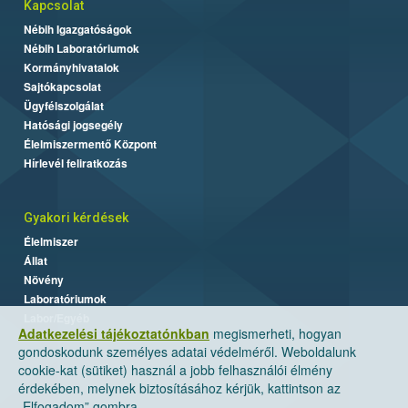
Kapcsolat
Nébih Igazgatóságok
Nébih Laboratóriumok
Kormányhivatalok
Sajtókapcsolat
Ügyfélszolgálat
Hatósági jogsegély
Élelmiszermentő Központ
Hírlevél feliratkozás
Gyakori kérdések
Élelmiszer
Állat
Növény
Laboratóriumok
Labor/Egyéb
Adatkezelési tájékoztatónkban
megismerheti, hogyan
gondoskodunk személyes adatai védelméről. Weboldalunk
cookie-kat (sütiket) használ a jobb felhasználói élmény
érdekében, melynek biztosításához kérjük, kattintson az
„Elfogadom” gombra.