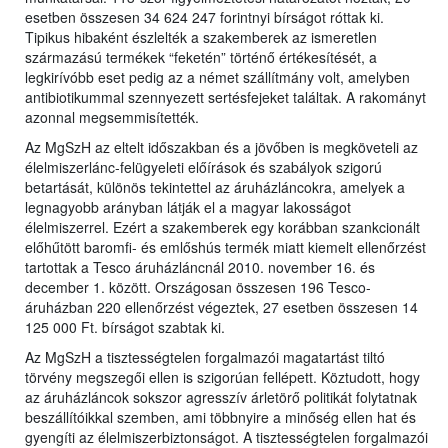
esetben összesen 34 624 247 forintnyi bírságot róttak ki.
Tipikus hibaként észlelték a szakemberek az ismeretlen
származású termékek “feketén” történő értékesítését, a
legkirívóbb eset pedig az a német szállítmány volt, amelyben
antibiotikummal szennyezett sertésfejeket találtak. A rakományt
azonnal megsemmisítették.
Az MgSzH az eltelt időszakban és a jövőben is megköveteli az
élelmiszerlánc-felügyeleti előírások és szabályok szigorú
betartását, különös tekintettel az áruházláncokra, amelyek a
legnagyobb arányban látják el a magyar lakosságot
élelmiszerrel. Ezért a szakemberek egy korábban szankcionált
előhűtött baromfi- és emlőshús termék miatt kiemelt ellenőrzést
tartottak a Tesco áruházláncnál 2010. november 16. és
december 1. között. Országosan összesen 196 Tesco-
áruházban 220 ellenőrzést végeztek, 27 esetben összesen 14
125 000 Ft. bírságot szabtak ki.
Az MgSzH a tisztességtelen forgalmazói magatartást tiltó
törvény megszegői ellen is szigorúan fellépett. Köztudott, hogy
az áruházláncok sokszor agresszív árletörő politikát folytatnak
beszállítóikkal szemben, ami többnyire a minőség ellen hat és
gyengíti az élelmiszerbiztonságot. A tisztességtelen forgalmazói