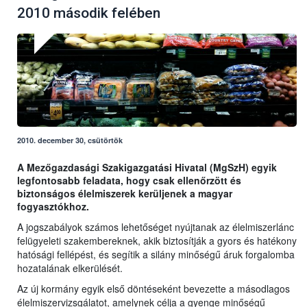
2010 második felében
2010. december 30, csütörtök
A Mezőgazdasági Szakigazgatási Hivatal (MgSzH) egyik
legfontosabb feladata, hogy csak ellenőrzött és
biztonságos élelmiszerek kerüljenek a magyar
fogyasztókhoz.
A jogszabályok számos lehetőséget nyújtanak az élelmiszerlánc
felügyeleti szakembereknek, akik biztosítják a gyors és hatékony
hatósági fellépést, és segítik a silány minőségű áruk forgalomba
hozatalának elkerülését.
Az új kormány egyik első döntéseként bevezette a másodlagos
élelmiszervizsgálatot, amelynek célja a gyenge minőségű