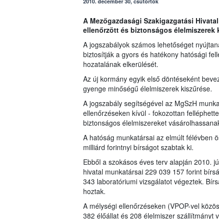
2010. december 30, csütörtök
A Mezőgazdasági Szakigazgatási Hivatal
ellenőrzött és biztonságos élelmiszerek
A jogszabályok számos lehetőséget nyújtana
biztosítják a gyors és hatékony hatósági fel
hozatalának elkerülését.
Az új kormány egyik első döntéseként bevez
gyenge minőségű élelmiszerek kiszűrése.
A jogszabály segítségével az MgSzH munkat
ellenőrzéseken kívül - fokozottan felléphe
biztonságos élelmiszereket vásárolhassana
A hatóság munkatársai az elmúlt félévben ö
milliárd forintnyi bírságot szabtak ki.
Ebből a szokásos éves terv alapján 2010. jú
hivatal munkatársai 229 039 157 forint bírs
343 laboratóriumi vizsgálatot végeztek. Bír
hoztak.
A mélységi ellenőrzéseken (VPOP-vel közö
382 élőállat és 208 élelmiszer szállítmányt v