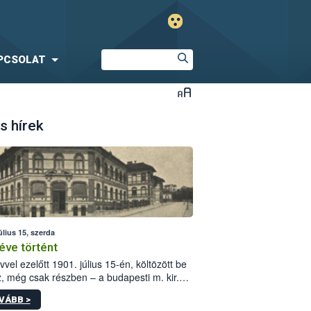
PCSOLAT
s hírek
úlius 15, szerda
éve történt
vvel ezelőtt 1901. július 15-én, költözött be
z, még csak részben – a budapesti m. kir.
i vetőmagvizsgáló állomás a Kis Rókus utca
VÁBB >
ám alatti, Czigler Győző által tervezett új