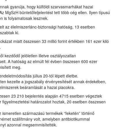
 annak gyanúja, hogy külföldi szarvasmarhákat hazai
 MgSzH büntetőfeljelentést tett több cég ellen. Ilyen típusú
en is folyamatosak lesznek.
lt az élelmiszerlánc-biztonsági hatóság, 13 esetben
szabtak ki.
kázat miatt összesen 33 millió forint értékben 161 ezer kiló
.
 kezdődő jelöletlen illetve osztályozatlan
seit. A hatóság az elmúlt fél évben összesen 600 ezer
isített meg.
ndeletmódosítás július 20-tól lépett életbe.
ten kezelte a jogszabály érvényesítését annak érdekében,
lmiszerek beáramlását a hazai piacokra.
szesen 23 210 bejelentés alapján 4715 esetben végeztek
r figyelmeztetési határozatot hoztak, 20 esetben összesen
z ismeretlen származású termékek “feketén” történő
a német szállítmány volt, amelyben antibiotikummal
mányt azonnal megsemmisítették.