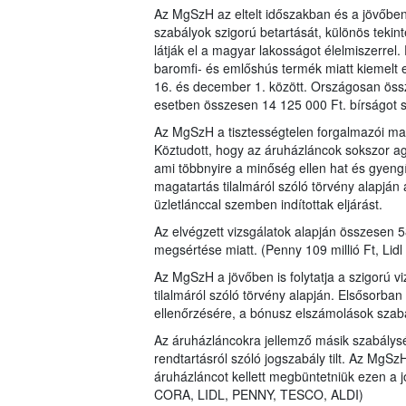
Az MgSzH az eltelt időszakban és a jövőben 
szabályok szigorú betartását, különös teki
látják el a magyar lakosságot élelmiszerrel
baromfi- és emlőshús termék miatt kiemelt 
16. és december 1. között. Országosan öss
esetben összesen 14 125 000 Ft. bírságot s
Az MgSzH a tisztességtelen forgalmazói magat
Köztudott, hogy az áruházláncok sokszor agre
ami többnyire a minőség ellen hat és gyengí
magatartás tilalmáról szóló törvény alapj
üzletlánccal szemben indítottak eljárást.
Az elvégzett vizsgálatok alapján összesen 58
megsértése miatt. (Penny 109 millió Ft, Lidl 
Az MgSzH a jövőben is folytatja a szigorú v
tilalmáról szóló törvény alapján. Elsősorban 
ellenőrzésére, a bónusz elszámolások sza
Az áruházláncokra jellemző másik szabálysért
rendtartásról szóló jogszabály tilt. Az MgSz
áruházláncot kellett megbüntetniük ezen a 
CORA, LIDL, PENNY, TESCO, ALDI)