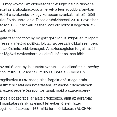
is megköveteli az élelmiszerlánc-felügyeleti előírások és
ntettel az áruházláncokra, amelyek a legnagyobb arányban
. Ezért a szakemberek egy korábban szankcionált előhűtött
ellenőrzést tartottak a Tesco áruházláncnál 2010. november
zesen 196 Tesco-áruházban 220 ellenőrzést végeztek, 27
zabtak ki.
artást tiltó törvény megszegői ellen is szigorúan fellépett.
sszív árletörő politikát folytatnak beszállítóikkal szemben,
ti az élelmiszerbiztonságot. A tisztességtelen forgalmazói
án az MgSzH szakemberei az elmúlt hónapokban több
2 millió forintnyi büntetést szabtak ki az ellenőrök a törvény
155 millió Ft,Tesco 130 millió Ft, Cora 188 millió Ft)
izsgálatokat a tisztességtelen forgalmazói magatartás
a fizetési határidők betartására, az akciós értékesítések
bályszerűségére összpontosítanak majd a szakemberek.
és a beszerzési ár alatti értékesítés, amit az agrárpiaci
H munkatársainak az elmúlt fél évben 6 élelmiszer-
jogcímen, összesen 166 millió forint értékben. (AUCHAN,