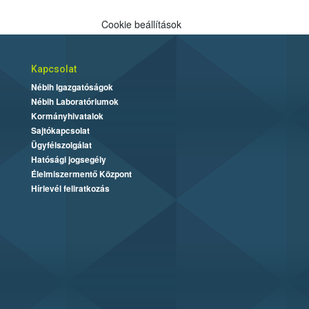
Cookie beállítások
Kapcsolat
Nébih Igazgatóságok
Nébih Laboratóriumok
Kormányhivatalok
Sajtókapcsolat
Ügyfélszolgálat
Hatósági jogsegély
Élelmiszermentő Központ
Hírlevél feliratkozás