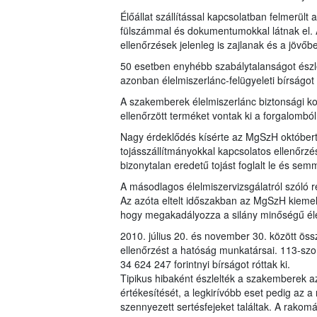
Élőállat szállítással kapcsolatban felmerült
fülszámmal és dokumentumokkal látnak el. Az
ellenőrzések jelenleg is zajlanak és a jövőb
50 esetben enyhébb szabálytalanságot észle
azonban élelmiszerlánc-felügyeleti bírságot 
A szakemberek élelmiszerlánc biztonsági koc
ellenőrzött terméket vontak ki a forgalomból
Nagy érdeklődés kísérte az MgSzH októbertől
tojásszállítmányokkal kapcsolatos ellenőrzé
bizonytalan eredetű tojást foglalt le és semm
A másodlagos élelmiszervizsgálatról szóló re
Az azóta eltelt időszakban az MgSzH kiemel
hogy megakadályozza a silány minőségű éle
2010. július 20. és november 30. között ös
ellenőrzést a hatóság munkatársai. 113-szo
34 624 247 forintnyi bírságot róttak ki.
Tipikus hibaként észlelték a szakemberek a
értékesítését, a legkirívóbb eset pedig az 
szennyezett sertésfejeket találtak. A rako