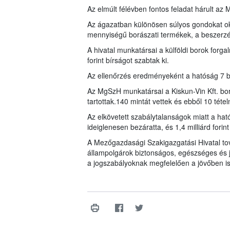
Az elmúlt félévben fontos feladat hárult az
Az ágazatban különösen súlyos gondokat ok
mennyiségű borászati termékek, a beszerzési
A hivatal munkatársai a külföldi borok forga
forint bírságot szabtak ki.
Az ellenőrzés eredményeként a hatóság 7 bo
Az MgSzH munkatársai a Kiskun-Vin Kft. bo
tartottak.140 mintát vettek és ebből 10 tételn
Az elkövetett szabálytalanságok miatt a hat
ideiglenesen bezáratta, és 1,4 milliárd forint
A Mezőgazdasági Szakigazgatási Hivatal tov
állampolgárok biztonságos, egészséges és
a jogszabályoknak megfelelően a jövőben i