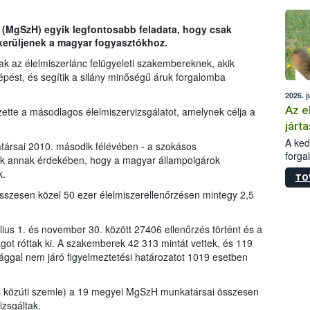
épüle
 (MgSzH) egyik legfontosabb feladata, hogy csak
 kerüljenek a magyar fogyasztókhoz.
k az élelmiszerlánc felügyeleti szakembereknek, akik
lépést, és segítik a silány minőségű áruk forgalomba
2026. j
Az e
ette a másodlagos élelmiszervizsgálatot, amelynek célja a
járta
A kedv
ársai 2010. második félévében - a szokásos
forga
ttek annak érdekében, hogy a magyar állampolgárok
Korm.
k.
TO
sérül
sszesen közel 50 ezer élelmiszerellenőrzésen mintegy 2,5
felme
veszé
Ezen 
lius 1. és november 30. között 27406 ellenőrzés történt és a
vonni
ágot róttak ki. A szakemberek 42 313 mintát vettek, és 119
jártas
sággal nem járó figyelmeztetési határozatot 1019 esetben
s közúti szemle) a 19 megyei MgSzH munkatársai összesen
izsgáltak.