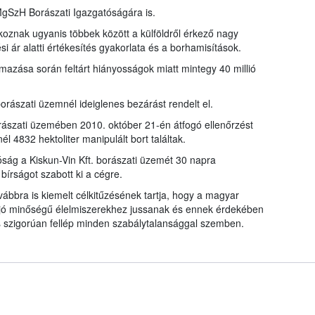
 MgSzH Borászati Igazgatóságára is.
oznak ugyanis többek között a külföldről érkező nagy
 ár alatti értékesítés gyakorlata és a borhamisítások.
lmazása során feltárt hiányosságok miatt mintegy 40 millió
rászati üzemnél ideiglenes bezárást rendelt el.
rászati üzemében 2010. október 21-én átfogó ellenőrzést
él 4832 hektoliter manipulált bort találtak.
óság a Kiskun-Vin Kft. borászati üzemét 30 napra
 bírságot szabott ki a cégre.
ábbra is kiemelt célkitűzésének tartja, hogy a magyar
 jó minőségű élelmiszerekhez jussanak és ennek érdekében
s szigorúan fellép minden szabálytalansággal szemben.