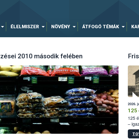
ÉLELMISZER
NÖVÉNY
ÁTFOGÓ TÉMÁK
KA
zései 2010 második felében
Fris
2026. j
125 
125 é
– iga
állam
TO
15. sz