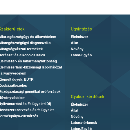
Szakterületek
Ügyintézés
Állat-egészségügy és állatvédelem
Élelmiszer
Állategészségügyi diagnosztika
Állat
Állatgyógyászati termékek
Növény
Borászat és alkoholos italok
Labor/Egyéb
Élelmiszer- és takarmánybiztonság
Élelmiszerlánc-biztonsági laborhálózat
Járványvédelem
Kiemelt ügyek, EUTR
Kockázatkezelés
Mezőgazdasági genetikai erőforrások
Gyakori kérdések
Növényvédelem
Nyilvántartási és Felügyeleti Díj
Élelmiszer
Rendszerszervezés és felügyelet
Állat
Termékpálya-ellenőrzés
Növény
Laboratóriumok
Labor/Egyéb