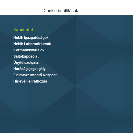
Cookie beállítások
Kapcsolat
Nébih Igazgatóságok
Nébih Laboratóriumok
Kormányhivatalok
Sajtókapcsolat
Ügyfélszolgálat
Hatósági jogsegély
Élelmiszermentő Központ
Hírlevél feliratkozás