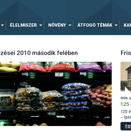
ÉLELMISZER
NÖVÉNY
ÁTFOGÓ TÉMÁK
KA
zései 2010 második felében
Fris
2026. j
125 
125 é
– iga
állam
TO
15. sz