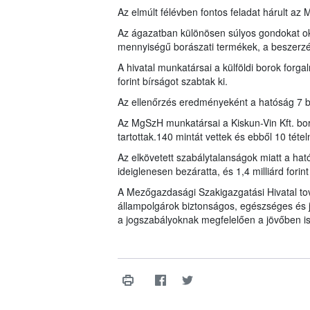
Az elmúlt félévben fontos feladat hárult az
Az ágazatban különösen súlyos gondokat ok
mennyiségű borászati termékek, a beszerzési
A hivatal munkatársai a külföldi borok forga
forint bírságot szabtak ki.
Az ellenőrzés eredményeként a hatóság 7 bo
Az MgSzH munkatársai a Kiskun-Vin Kft. bo
tartottak.140 mintát vettek és ebből 10 tételn
Az elkövetett szabálytalanságok miatt a hat
ideiglenesen bezáratta, és 1,4 milliárd forint
A Mezőgazdasági Szakigazgatási Hivatal tov
állampolgárok biztonságos, egészséges és
a jogszabályoknak megfelelően a jövőben i