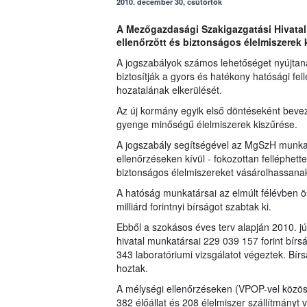
2010. december 30, csütörtök
A Mezőgazdasági Szakigazgatási Hivatal
ellenőrzött és biztonságos élelmiszerek
A jogszabályok számos lehetőséget nyújtana
biztosítják a gyors és hatékony hatósági fel
hozatalának elkerülését.
Az új kormány egyik első döntéseként bevez
gyenge minőségű élelmiszerek kiszűrése.
A jogszabály segítségével az MgSzH munkat
ellenőrzéseken kívül - fokozottan felléphe
biztonságos élelmiszereket vásárolhassana
A hatóság munkatársai az elmúlt félévben ö
milliárd forintnyi bírságot szabtak ki.
Ebből a szokásos éves terv alapján 2010. jú
hivatal munkatársai 229 039 157 forint bírs
343 laboratóriumi vizsgálatot végeztek. Bír
hoztak.
A mélységi ellenőrzéseken (VPOP-vel közö
382 élőállat és 208 élelmiszer szállítmányt v