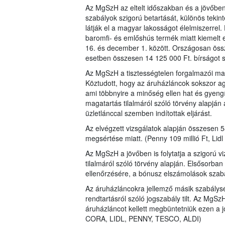
Az MgSzH az eltelt időszakban és a jövőben 
szabályok szigorú betartását, különös teki
látják el a magyar lakosságot élelmiszerrel
baromfi- és emlőshús termék miatt kiemelt 
16. és december 1. között. Országosan öss
esetben összesen 14 125 000 Ft. bírságot s
Az MgSzH a tisztességtelen forgalmazói magat
Köztudott, hogy az áruházláncok sokszor agre
ami többnyire a minőség ellen hat és gyengí
magatartás tilalmáról szóló törvény alapj
üzletlánccal szemben indítottak eljárást.
Az elvégzett vizsgálatok alapján összesen 58
megsértése miatt. (Penny 109 millió Ft, Lidl 
Az MgSzH a jövőben is folytatja a szigorú v
tilalmáról szóló törvény alapján. Elsősorban 
ellenőrzésére, a bónusz elszámolások sza
Az áruházláncokra jellemző másik szabálysért
rendtartásról szóló jogszabály tilt. Az MgSz
áruházláncot kellett megbüntetniük ezen a 
CORA, LIDL, PENNY, TESCO, ALDI)