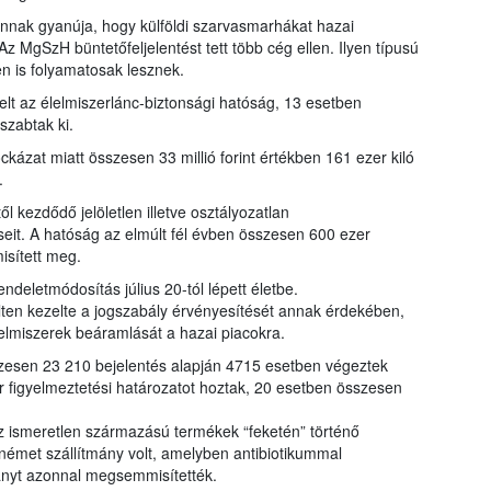
 annak gyanúja, hogy külföldi szarvasmarhákat hazai
 MgSzH büntetőfeljelentést tett több cég ellen. Ilyen típusú
en is folyamatosak lesznek.
lt az élelmiszerlánc-biztonsági hatóság, 13 esetben
szabtak ki.
kázat miatt összesen 33 millió forint értékben 161 ezer kiló
.
 kezdődő jelöletlen illetve osztályozatlan
seit. A hatóság az elmúlt fél évben összesen 600 ezer
isített meg.
ndeletmódosítás július 20-tól lépett életbe.
ten kezelte a jogszabály érvényesítését annak érdekében,
lmiszerek beáramlását a hazai piacokra.
szesen 23 210 bejelentés alapján 4715 esetben végeztek
r figyelmeztetési határozatot hoztak, 20 esetben összesen
z ismeretlen származású termékek “feketén” történő
a német szállítmány volt, amelyben antibiotikummal
mányt azonnal megsemmisítették.