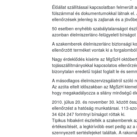
Élőállat szállítással kapcsolatban felmerült
fülszámmal és dokumentumokkal látnak el. Az
ellenőrzések jelenleg is zajlanak és a jövőb
50 esetben enyhébb szabálytalanságot észle
azonban élelmiszerlánc-felügyeleti bírságot 
A szakemberek élelmiszerlánc biztonsági koc
ellenőrzött terméket vontak ki a forgalomból
Nagy érdeklődés kísérte az MgSzH októbertől
tojásszállítmányokkal kapcsolatos ellenőrzé
bizonytalan eredetű tojást foglalt le és semm
A másodlagos élelmiszervizsgálatról szóló re
Az azóta eltelt időszakban az MgSzH kiemel
hogy megakadályozza a silány minőségű éle
2010. július 20. és november 30. között ös
ellenőrzést a hatóság munkatársai. 113-szo
34 624 247 forintnyi bírságot róttak ki.
Tipikus hibaként észlelték a szakemberek a
értékesítését, a legkirívóbb eset pedig az 
szennyezett sertésfejeket találtak. A rako