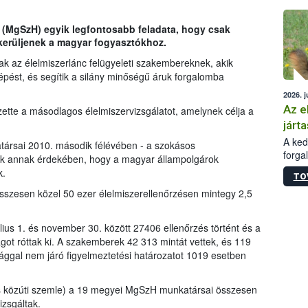
épüle
 (MgSzH) egyik legfontosabb feladata, hogy csak
 kerüljenek a magyar fogyasztókhoz.
k az élelmiszerlánc felügyeleti szakembereknek, akik
lépést, és segítik a silány minőségű áruk forgalomba
2026. j
Az e
ette a másodlagos élelmiszervizsgálatot, amelynek célja a
járta
A kedv
ársai 2010. második félévében - a szokásos
forga
ttek annak érdekében, hogy a magyar állampolgárok
Korm.
k.
TO
sérül
sszesen közel 50 ezer élelmiszerellenőrzésen mintegy 2,5
felme
veszé
Ezen 
lius 1. és november 30. között 27406 ellenőrzés történt és a
vonni
ágot róttak ki. A szakemberek 42 313 mintát vettek, és 119
jártas
sággal nem járó figyelmeztetési határozatot 1019 esetben
s közúti szemle) a 19 megyei MgSzH munkatársai összesen
izsgáltak.