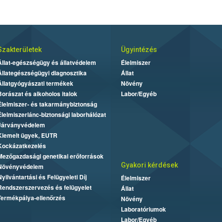
Szakterületek
Ügyintézés
Állat-egészségügy és állatvédelem
Élelmiszer
Állategészségügyi diagnosztika
Állat
Állatgyógyászati termékek
Növény
Borászat és alkoholos italok
Labor/Egyéb
Élelmiszer- és takarmánybiztonság
Élelmiszerlánc-biztonsági laborhálózat
Járványvédelem
Kiemelt ügyek, EUTR
Kockázatkezelés
Mezőgazdasági genetikai erőforrások
Gyakori kérdések
Növényvédelem
Nyilvántartási és Felügyeleti Díj
Élelmiszer
Rendszerszervezés és felügyelet
Állat
Termékpálya-ellenőrzés
Növény
Laboratóriumok
Labor/Egyéb