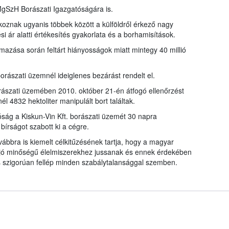
 MgSzH Borászati Igazgatóságára is.
oznak ugyanis többek között a külföldről érkező nagy
 ár alatti értékesítés gyakorlata és a borhamisítások.
lmazása során feltárt hiányosságok miatt mintegy 40 millió
rászati üzemnél ideiglenes bezárást rendelt el.
rászati üzemében 2010. október 21-én átfogó ellenőrzést
él 4832 hektoliter manipulált bort találtak.
óság a Kiskun-Vin Kft. borászati üzemét 30 napra
 bírságot szabott ki a cégre.
ábbra is kiemelt célkitűzésének tartja, hogy a magyar
 jó minőségű élelmiszerekhez jussanak és ennek érdekében
s szigorúan fellép minden szabálytalansággal szemben.