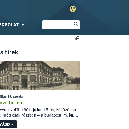
PCSOLAT
s hírek
úlius 15, szerda
éve történt
vvel ezelőtt 1901. július 15-én, költözött be
z, még csak részben – a budapesti m. kir.
i vetőmagvizsgáló állomás a Kis Rókus utca
VÁBB >
ám alatti, Czigler Győző által tervezett új