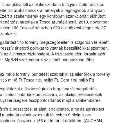
is megköveteli az élelmiszerlánc-felügyeleti előírások és
ntettel az áruházláncokra, amelyek a legnagyobb arányban
. Ezért a szakemberek egy korábban szankcionált előhűtött
ellenőrzést tartottak a Tesco áruházláncnál 2010. november
zesen 196 Tesco-áruházban 220 ellenőrzést végeztek, 27
zabtak ki.
artást tiltó törvény megszegői ellen is szigorúan fellépett.
sszív árletörő politikát folytatnak beszállítóikkal szemben,
ti az élelmiszerbiztonságot. A tisztességtelen forgalmazói
án az MgSzH szakemberei az elmúlt hónapokban több
2 millió forintnyi büntetést szabtak ki az ellenőrök a törvény
155 millió Ft,Tesco 130 millió Ft, Cora 188 millió Ft)
izsgálatokat a tisztességtelen forgalmazói magatartás
a fizetési határidők betartására, az akciós értékesítések
bályszerűségére összpontosítanak majd a szakemberek.
és a beszerzési ár alatti értékesítés, amit az agrárpiaci
H munkatársainak az elmúlt fél évben 6 élelmiszer-
jogcímen, összesen 166 millió forint értékben. (AUCHAN,