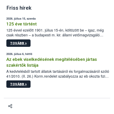
Friss hírek
2026. július 15, szerda
125 éve történt
125 évvel ezelőtt 1901. július 15-én, költözött be – igaz, még
csak részben – a budapesti m. kir. állami vetőmagvizsgáló
állomás a Kis Rókus utca 15. szám alatti, Czigler Győző által
TOVÁBB >
tervezett új épületébe.
2026. július 6, hétfő
Az ebek viselkedésének megítélésében jártas
szakértők listája
A kedvtelésből tartott állatok tartásáról és forgalmazásáról szóló
41/2010. (II. 26.) Korm.rendelet szabályozza az eb okozta fizikai
sérülés, illetve ennek veszélye keletkezésekor felmerülő
TOVÁBB >
hatósági feladatokat, valamint a veszélyes eb tartását és annak
engedélyezését. Ezen eljárások során szükség esetén be kell
vonni az ebek viselkedésének megítélésében jártas szakértőt.