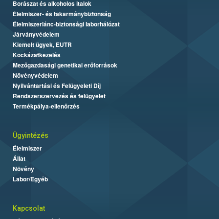
Borászat és alkoholos italok
Élelmiszer- és takarmánybiztonság
Élelmiszerlánc-biztonsági laborhálózat
Járványvédelem
Kiemelt ügyek, EUTR
Kockázatkezelés
Mezőgazdasági genetikai erőforrások
Növényvédelem
Nyilvántartási és Felügyeleti Díj
Rendszerszervezés és felügyelet
Termékpálya-ellenőrzés
Ügyintézés
Élelmiszer
Állat
Növény
Labor/Egyéb
Kapcsolat