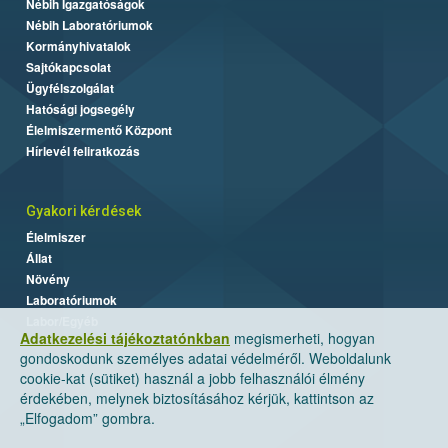
Nébih Igazgatóságok
Nébih Laboratóriumok
Kormányhivatalok
Sajtókapcsolat
Ügyfélszolgálat
Hatósági jogsegély
Élelmiszermentő Központ
Hírlevél feliratkozás
Gyakori kérdések
Élelmiszer
Állat
Növény
Laboratóriumok
Labor/Egyéb
Adatkezelési tájékoztatónkban
megismerheti, hogyan
gondoskodunk személyes adatai védelméről. Weboldalunk
cookie-kat (sütiket) használ a jobb felhasználói élmény
érdekében, melynek biztosításához kérjük, kattintson az
„Elfogadom” gombra.