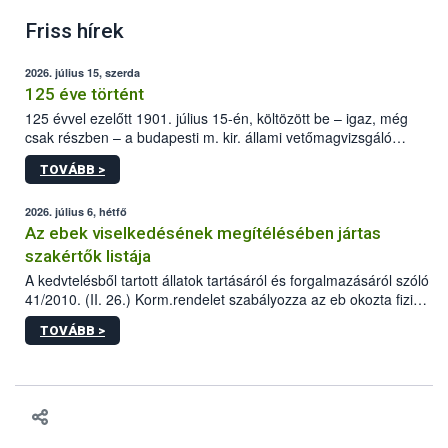
Friss hírek
2026. július 15, szerda
125 éve történt
125 évvel ezelőtt 1901. július 15-én, költözött be – igaz, még
csak részben – a budapesti m. kir. állami vetőmagvizsgáló
állomás a Kis Rókus utca 15. szám alatti, Czigler Győző által
TOVÁBB >
tervezett új épületébe.
2026. július 6, hétfő
Az ebek viselkedésének megítélésében jártas
szakértők listája
A kedvtelésből tartott állatok tartásáról és forgalmazásáról szóló
41/2010. (II. 26.) Korm.rendelet szabályozza az eb okozta fizikai
sérülés, illetve ennek veszélye keletkezésekor felmerülő
TOVÁBB >
hatósági feladatokat, valamint a veszélyes eb tartását és annak
engedélyezését. Ezen eljárások során szükség esetén be kell
vonni az ebek viselkedésének megítélésében jártas szakértőt.