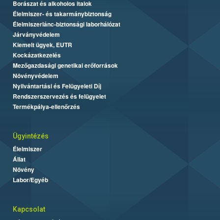
Borászat és alkoholos italok
Élelmiszer- és takarmánybiztonság
Élelmiszerlánc-biztonsági laborhálózat
Járványvédelem
Kiemelt ügyek, EUTR
Kockázatkezelés
Mezőgazdasági genetikai erőforrások
Növényvédelem
Nyilvántartási és Felügyeleti Díj
Rendszerszervezés és felügyelet
Termékpálya-ellenőrzés
Ügyintézés
Élelmiszer
Állat
Növény
Labor/Egyéb
Kapcsolat