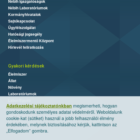
Nébih Igazgatóságok
Nébih Laboratóriumok
Kormányhivatalok
Sajtókapcsolat
Ügyfélszolgálat
Hatósági jogsegély
Élelmiszermentő Központ
Hírlevél feliratkozás
Gyakori kérdések
Élelmiszer
Állat
Növény
Laboratóriumok
Labor/Egyéb
Adatkezelési tájékoztatónkban
megismerheti, hogyan
gondoskodunk személyes adatai védelméről. Weboldalunk
cookie-kat (sütiket) használ a jobb felhasználói élmény
érdekében, melynek biztosításához kérjük, kattintson az
„Elfogadom” gombra.