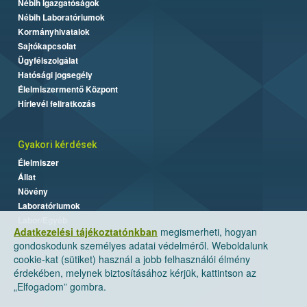
Nébih Igazgatóságok
Nébih Laboratóriumok
Kormányhivatalok
Sajtókapcsolat
Ügyfélszolgálat
Hatósági jogsegély
Élelmiszermentő Központ
Hírlevél feliratkozás
Gyakori kérdések
Élelmiszer
Állat
Növény
Laboratóriumok
Labor/Egyéb
Adatkezelési tájékoztatónkban
megismerheti, hogyan
gondoskodunk személyes adatai védelméről. Weboldalunk
cookie-kat (sütiket) használ a jobb felhasználói élmény
érdekében, melynek biztosításához kérjük, kattintson az
„Elfogadom” gombra.