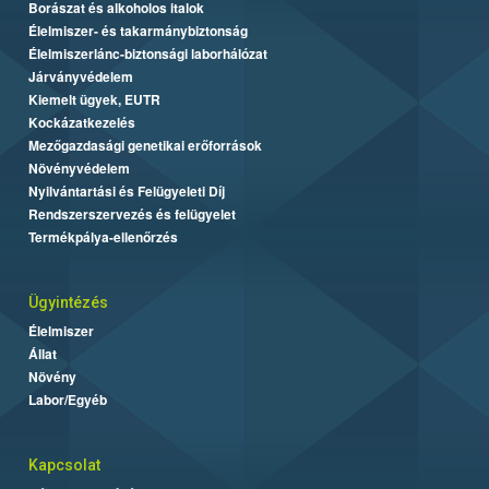
Borászat és alkoholos italok
Élelmiszer- és takarmánybiztonság
Élelmiszerlánc-biztonsági laborhálózat
Járványvédelem
Kiemelt ügyek, EUTR
Kockázatkezelés
Mezőgazdasági genetikai erőforrások
Növényvédelem
Nyilvántartási és Felügyeleti Díj
Rendszerszervezés és felügyelet
Termékpálya-ellenőrzés
Ügyintézés
Élelmiszer
Állat
Növény
Labor/Egyéb
Kapcsolat