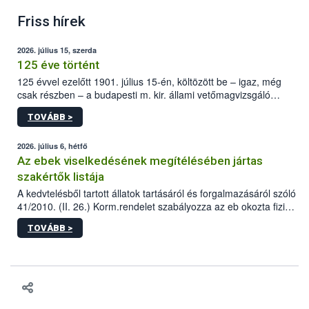
Friss hírek
2026. július 15, szerda
125 éve történt
125 évvel ezelőtt 1901. július 15-én, költözött be – igaz, még
csak részben – a budapesti m. kir. állami vetőmagvizsgáló
állomás a Kis Rókus utca 15. szám alatti, Czigler Győző által
TOVÁBB >
tervezett új épületébe.
2026. július 6, hétfő
Az ebek viselkedésének megítélésében jártas
szakértők listája
A kedvtelésből tartott állatok tartásáról és forgalmazásáról szóló
41/2010. (II. 26.) Korm.rendelet szabályozza az eb okozta fizikai
sérülés, illetve ennek veszélye keletkezésekor felmerülő
TOVÁBB >
hatósági feladatokat, valamint a veszélyes eb tartását és annak
engedélyezését. Ezen eljárások során szükség esetén be kell
vonni az ebek viselkedésének megítélésében jártas szakértőt.